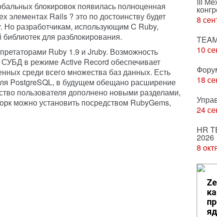
III М
лобальных блокировок появилась полноценная
конгр
х элементах Rails ? это по достоинству будет
8 сен
. Но разработчикам, использующим C Ruby,
й библиотек для разблокирования.
TEAM
10 се
претаторами Ruby 1.9 и Jruby. Возможность
 СУБД в режиме Active Record обеспечивает
Фору
нных среди всего множества баз данных. Есть
18 се
для PostgreSQL, в будущем обещано расширение
дство пользователя дополнено новыми разделами,
Упра
ворк можно установить посредством RubyGems,
24 се
HR T
2026
8 окт
Ze
ка
пр
яд