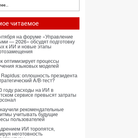
ее...
мое читаемое
ентября на форуме «Управление
ми — 2026» обсудят подготовку
х к ИИ и новые этапы
ртозамещения
к оптимизирует процессы
учения языковых моделей
 Rapidus: оплошность президента
тратегический A/B-тест?
0 году расходы на ИИ в
тском сервисе превысят затраты
ерсонал
 научили рекомендательные
ритмы учитывать будущие
ресы пользователей
едрением ИИ торопятся,
ируя неготовность