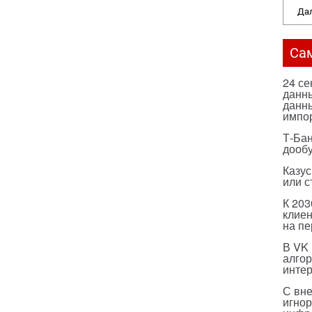
Дал
Са
24 с
данны
данны
импо
Т-Бан
дооб
Казус
или с
К 203
клиен
на п
В VK
алго
инте
С вн
игнор