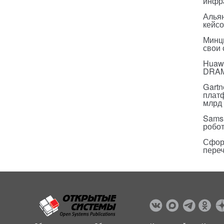
инфр
Альян
кейс
Минц
свои
Huawe
DRA
Gartn
плат
млрд 
Sams
робо
Сфор
пере