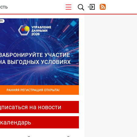
СТЬ
МА
писаться на новости
-календарь