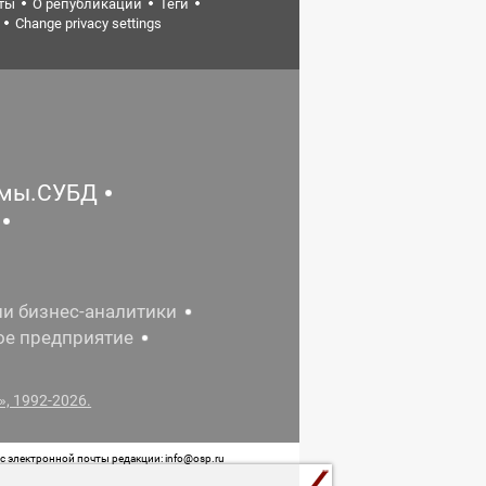
ты
О републикации
Теги
Change privacy settings
емы.СУБД
ии бизнес-аналитики
ое предприятие
, 1992-2026.
 электронной почты редакции: info@osp.ru
 от 05 июня 2015 г. выдано Роскомнадзором.