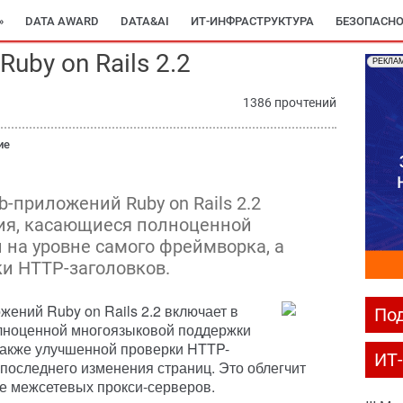
»
DATA AWARD
DATA&AI
ИТ-ИНФРАСТРУКТУРА
БЕЗОПАСНО
by on Rails 2.2
РЕКЛА
1386 прочтений
ие
-приложений Ruby on Rails 2.2
ния, касающиеся полноценной
на уровне самого фреймворка, а
и HTTP-заголовков.
ений Ruby on Rails 2.2 включает в
Под
лноценной многоязыковой поддержки
также улучшенной проверки HTTP-
ИТ
 последнего изменения страниц. Это облегчит
е межсетевых прокси-серверов.