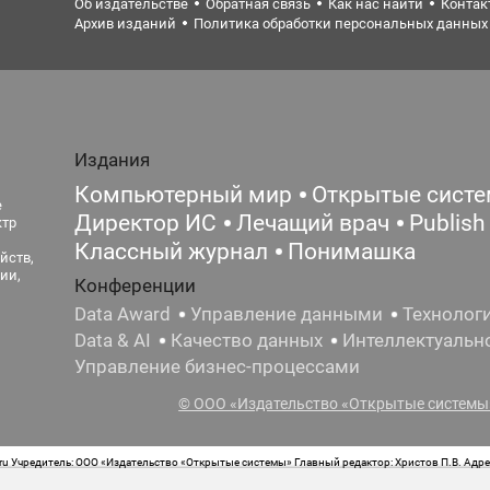
Об издательстве
Обратная связь
Как нас найти
Контак
Архив изданий
Политика обработки персональных данных
Издания
Компьютерный мир
Открытые сист
е
Директор ИС
Лечащий врач
Publish
ктр
Классный журнал
Понимашка
йств,
ии,
Конференции
Data Award
Управление данными
Технолог
Data & AI
Качество данных
Интеллектуальн
Управление бизнес-процессами
© ООО «Издательство «Открытые системы»
 Учредитель: ООО «Издательство «Открытые системы» Главный редактор: Христов П.В. Адрес
стная маркировка: 12+ Свидетельство о регистрации СМИ сетевого издания Эл.№ ФС77-62008