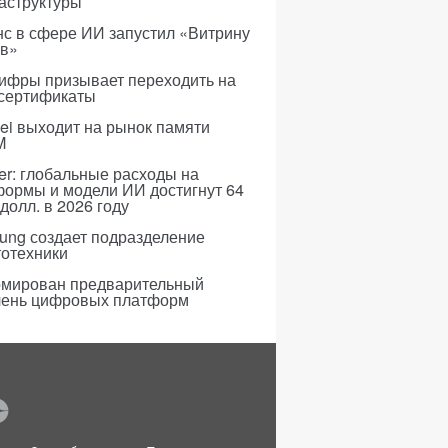
аструктуры
с в сфере ИИ запустил «Витрину
ов»
ифры призывает переходить на
 сертификаты
i выходит на рынок памяти
M
er: глобальные расходы на
формы и модели ИИ достигнут 64
долл. в 2026 году
ung создает подразделение
тотехники
мирован предварительный
чень цифровых платформ