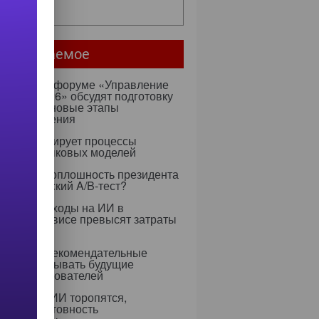
ее...
мое читаемое
ентября на форуме «Управление
ми — 2026» обсудят подготовку
х к ИИ и новые этапы
ртозамещения
к оптимизирует процессы
учения языковых моделей
 Rapidus: оплошность президента
тратегический A/B-тест?
0 году расходы на ИИ в
тском сервисе превысят затраты
ерсонал
 научили рекомендательные
ритмы учитывать будущие
ресы пользователей
едрением ИИ торопятся,
ируя неготовность