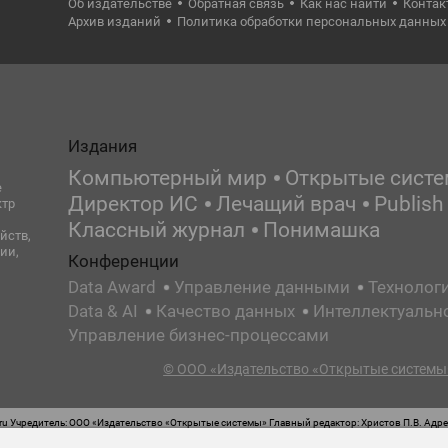
Об издательстве
Обратная связь
Как нас найти
Контак
Архив изданий
Политика обработки персональных данных
Издания
Компьютерный мир
Открытые сист
е
Директор ИС
Лечащий врач
Publish
ктр
Классный журнал
Понимашка
йств,
ии,
Конференции
Data Award
Управление данными
Технолог
Data & AI
Качество данных
Интеллектуальн
Управление бизнес-процессами
© ООО «Издательство «Открытые системы»
 Учредитель: ООО «Издательство «Открытые системы» Главный редактор: Христов П.В. Адрес
стная маркировка: 12+ Свидетельство о регистрации СМИ сетевого издания Эл.№ ФС77-62008