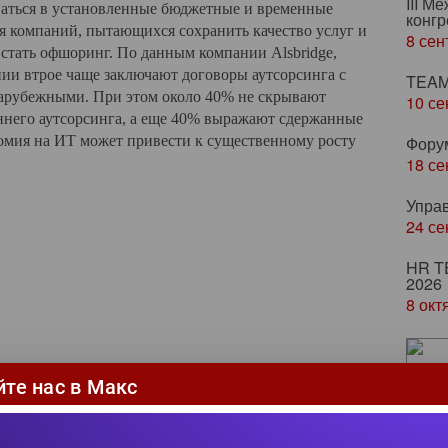
III М
ваться в установленные бюджетные и временные
конгр
я компаний, пытающихся сохранить качество услуг и
8 сен
т стать офшоринг. По данным компании
Alsbridge
,
ии втрое чаще заключают договоры аутсорсинга с
TEAM
арубежными. При этом около 40% не скрывают
10 се
ннего аутсорсинга, а еще 40% выражают сдержанные
номия на ИТ может привести к существенному росту
Фору
18 се
Упра
24 се
HR T
2026
8 окт
Ze
йте нас в Макс
ка
пр
яд