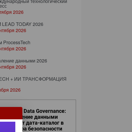
еждународный технологический
есс
тября 2026
 LEAD TODAY 2026
нтября 2026
м ProcessTech
нтября 2026
вление данными 2026
нтября 2026
ECH + ИИ ТРАНСФОРМАЦИЯ
ября 2026
ro Trust и Data Governance:
к управление данными
евращает дата-каталог в
ро контура безопасности