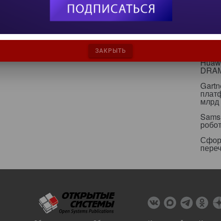
инфр
Альян
кейс
Минц
свои
ЗАКРЫТЬ
Huawe
DRA
Gartn
плат
млрд 
Sams
робо
Сфор
пере