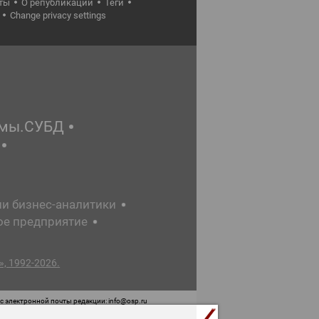
ты
О републикации
Теги
Change privacy settings
емы.СУБД
ии бизнес-аналитики
ое предприятие
, 1992-2026.
 электронной почты редакции: info@osp.ru
 от 05 июня 2015 г. выдано Роскомнадзором.