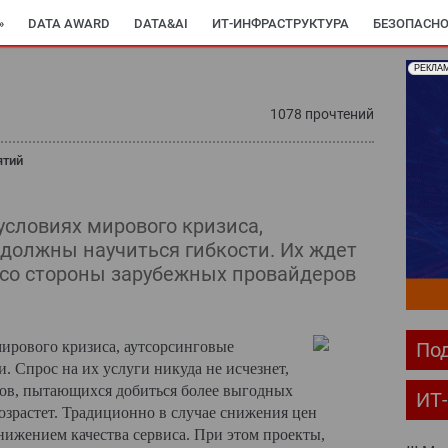
»
DATA AWARD
DATA&AI
ИТ-ИНФРАСТРУКТУРА
БЕЗОПАСНО
РЕКЛА
ОМПЬЮТЕРНЫЙ МИР
ИТ В ЗДРАВООХРАНЕНИИ
ПАРТНЕРСКИЕ ПР
1078 прочтений
С-РЕЛИЗЫ
АРХИВ ЖУРНАЛОВ
ПОДПИСКА
ятий
словиях мирового кризиса,
должны научиться гибкости. Их ждет
 со стороны зарубежных провайдеров
ирового кризиса, аутсорсинговые
Под
. Спрос на их услуги никуда не исчезнет,
ков, пытающихся добиться более выгодных
ИТ
зрастет. Традиционно в случае снижения цен
нижением качества сервиса. При этом проекты,