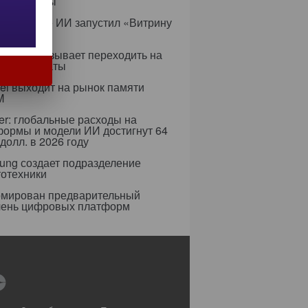
аструктуры
с в сфере ИИ запустил «Витрину
ов»
ифры призывает переходить на
 сертификаты
i выходит на рынок памяти
M
er: глобальные расходы на
формы и модели ИИ достигнут 64
долл. в 2026 году
ung создает подразделение
тотехники
мирован предварительный
чень цифровых платформ