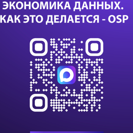
Дал
Са
24 с
данны
данны
импо
Т-Бан
дооб
Казус
или с
К 203
клиен
на п
В VK
алго
инте
С вн
игнор