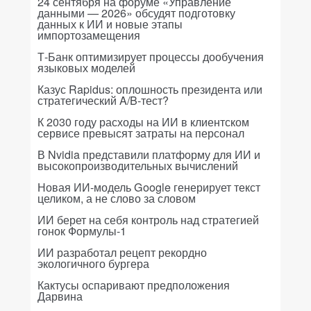
24 сентября на форуме «Управление
данными — 2026» обсудят подготовку
данных к ИИ и новые этапы
импортозамещения
Т-Банк оптимизирует процессы дообучения
языковых моделей
Казус Rapidus: оплошность президента или
стратегический A/B-тест?
К 2030 году расходы на ИИ в клиентском
сервисе превысят затраты на персонал
В Nvidia представили платформу для ИИ и
высокопроизводительных вычислений
Новая ИИ-модель Google генерирует текст
целиком, а не слово за словом
ИИ берет на себя контроль над стратегией
гонок Формулы-1
ИИ разработал рецепт рекордно
экологичного бургера
Кактусы оспаривают предположения
Дарвина