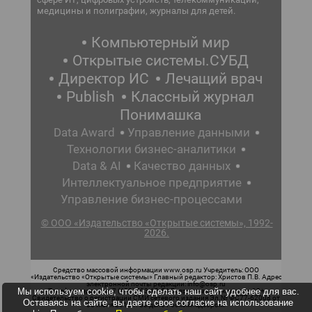
медицины и полиграфии, журналы для детей.
Компьютерный мир
Открытые системы.СУБД
Директор ИС
Лечащий врач
Publish
Классный журнал
Понимашка
Data Award
Управление данными
Технологии бизнес-аналитики
Data & AI
Качество данных
Интеллектуальное предприятие
Управление бизнес-процессами
© ООО «Издательство «Открытые системы», 1992-
2026.
Средство массовой информации www.osp.ru Учредитель: ООО
«Издательство «Открытые системы» Главный редактор: Христов П.В. Адрес
электронной почты редакции: info@osp.ru
Мы используем cookie, чтобы сделать наш сайт удобнее для вас.
Телефон редакции: 7 (499) 703-18-54 Возрастная маркировка: 12+
Свидетельство о регистрации СМИ сетевого издания Эл.№ ФС77-62008 от
Оставаясь на сайте, вы даете свое согласие на использование
05 июня 2015 г. выдано Роскомнадзором.