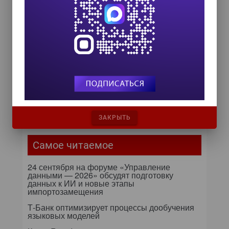
24 сентября 2026
HR TECH + ИИ ТРАНСФОРМАЦИЯ 2026
8 октября 2026
Zero Trust и Data Governance:
как управление данными
превращает дата-каталог в
ядро контура безопасности
Далее...
ЗАКРЫТЬ
Самое читаемое
24 сентября на форуме «Управление
данными — 2026» обсудят подготовку
данных к ИИ и новые этапы
импортозамещения
Т-Банк оптимизирует процессы дообучения
языковых моделей