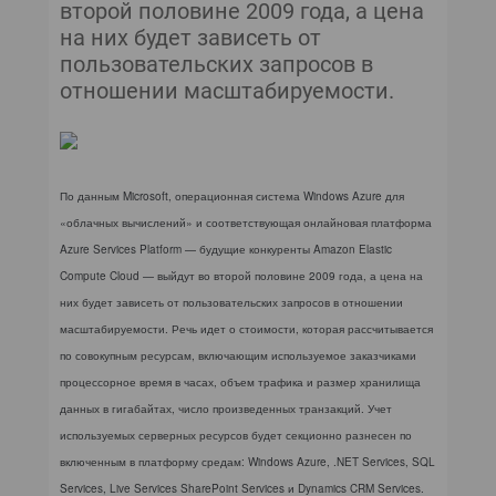
КОМПЬЮТЕРНЫЙ МИР
второй половине 2009 года, а цена
на них будет зависеть от
ИТ В ЗДРАВООХРАНЕНИИ
пользовательских запросов в
отношении масштабируемости.
ПАРТНЕРСКИЕ ПРОЕКТЫ
ИТ-КАЛЕНДАРЬ
По данным Microsoft, операционная система Windows Azure для
ЭКСПЕРТИЗА
«облачных вычислений» и соответствующая онлайновая платформа
Azure Services Platform — будущие конкуренты Amazon Elastic
ПРЕСС-РЕЛИЗЫ
Compute Cloud — выйдут во второй половине 2009 года, а цена на
них будет зависеть от пользовательских запросов в отношении
АРХИВ ЖУРНАЛОВ
масштабируемости. Речь идет о стоимости, которая рассчитывается
по совокупным ресурсам, включающим используемое заказчиками
ПОДПИСКА
процессорное время в часах, объем трафика и размер хранилища
данных в гигабайтах, число произведенных транзакций. Учет
используемых серверных ресурсов будет секционно разнесен по
включенным в платформу средам: Windows Azure, .NET Services, SQL
Services, Live Services SharePoint Services и Dynamics CRM Services.