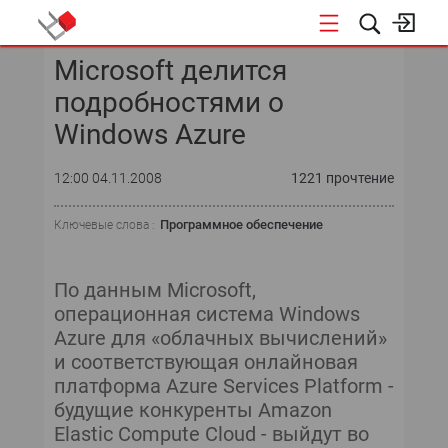
Microsoft делится
КОНФЕРЕНЦИИ
подробностями о
«ОТКРЫТЫЕ СИСТЕМЫ»
Windows Azure
DATA AWARD
12:00 04.11.2008
1221 прочтение
DATA&AI
Программное обеспечение
Ключевые слова :
ИТ-ИНФРАСТРУКТУРА
По данным Microsoft,
БЕЗОПАСНОСТЬ
операционная система Windows
Azure для «облачных вычислений»
АВТОМАТИЗАЦИЯ
и соответствующая онлайновая
платформа Azure Services Platform -
ДИРЕКТОР ИС
будущие конкуренты Amazon
Elastic Compute Cloud - выйдут во