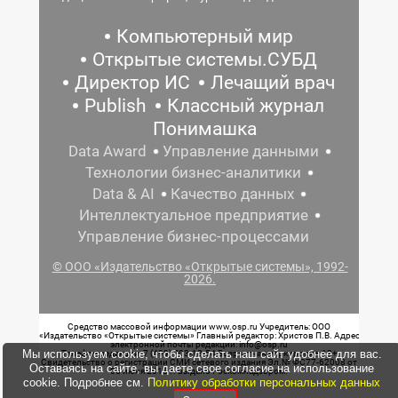
Компьютерный мир
Открытые системы.СУБД
Директор ИС
Лечащий врач
Publish
Классный журнал
Понимашка
Data Award
Управление данными
Технологии бизнес-аналитики
Data & AI
Качество данных
Интеллектуальное предприятие
Управление бизнес-процессами
© ООО «Издательство «Открытые системы», 1992-
2026.
Средство массовой информации www.osp.ru Учредитель: ООО
«Издательство «Открытые системы» Главный редактор: Христов П.В. Адрес
электронной почты редакции: info@osp.ru
Мы используем cookie, чтобы сделать наш сайт удобнее для вас.
Телефон редакции: 7 (499) 703-18-54 Возрастная маркировка: 12+
Свидетельство о регистрации СМИ сетевого издания Эл.№ ФС77-62008 от
Оставаясь на сайте, вы даете свое согласие на использование
05 июня 2015 г. выдано Роскомнадзором.
cookie. Подробнее см.
Политику обработки персональных данных