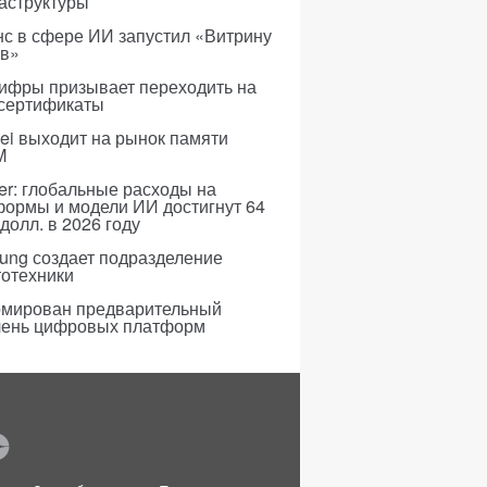
аструктуры
с в сфере ИИ запустил «Витрину
ов»
ифры призывает переходить на
 сертификаты
i выходит на рынок памяти
M
er: глобальные расходы на
формы и модели ИИ достигнут 64
долл. в 2026 году
ung создает подразделение
тотехники
мирован предварительный
чень цифровых платформ