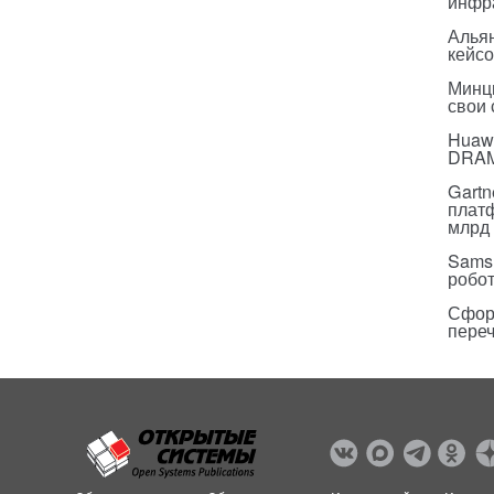
инфр
Альян
кейс
Минц
свои
Huawe
DRA
Gartn
плат
млрд 
Sams
робо
Сфор
пере