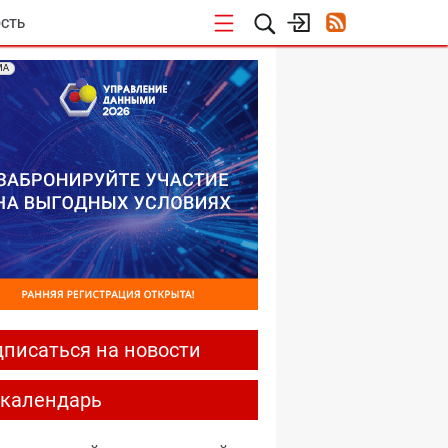
СТЬ
МА
писаться на новости
-календарь