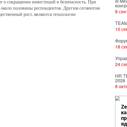
III М
т о сокращении инвестиций в безопасность. При
конгр
ли около половины респондентов. Другим сегментом
8 сен
ущественный рост, являются технологии
TEAM
10 се
Фору
18 се
Упра
24 се
HR T
2026
8 окт
Ze
ка
пр
яд