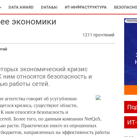
»
DATA AWARD
DATA&AI
ИТ-ИНФРАСТРУКТУРА
БЕЗОПАСНО
нее экономики
РЕКЛА
1211 прочтений
ятий
оторых экономический кризис
К ним относятся безопасность и
ью работы сетей.
ие агентства говорят об усугублении
гося кризиса, существуют области,
Под
 К ним относятся безопасность и
сетей. Более того, по данным компании
NetQoS
,
ИТ
лько расти. Практически никто из опрошенных
 бюджетов, направленных на эффективность работы