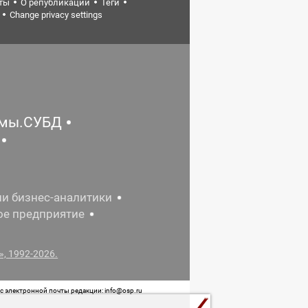
ты
О републикации
Теги
Change privacy settings
емы.СУБД
ии бизнес-аналитики
ое предприятие
, 1992-2026.
 электронной почты редакции: info@osp.ru
 от 05 июня 2015 г. выдано Роскомнадзором.