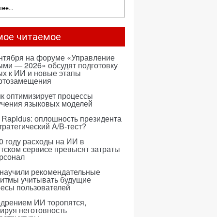
ее...
мое читаемое
ентября на форуме «Управление
ми — 2026» обсудят подготовку
х к ИИ и новые этапы
ртозамещения
к оптимизирует процессы
учения языковых моделей
 Rapidus: оплошность президента
тратегический A/B-тест?
0 году расходы на ИИ в
тском сервисе превысят затраты
ерсонал
 научили рекомендательные
ритмы учитывать будущие
ресы пользователей
едрением ИИ торопятся,
ируя неготовность