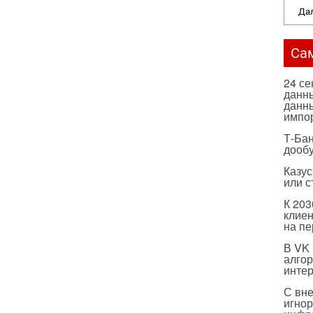
Дал
Са
24 с
данны
данны
импо
Т-Бан
дооб
Казус
или с
К 203
клиен
на п
В VK
алго
инте
С вн
игнор