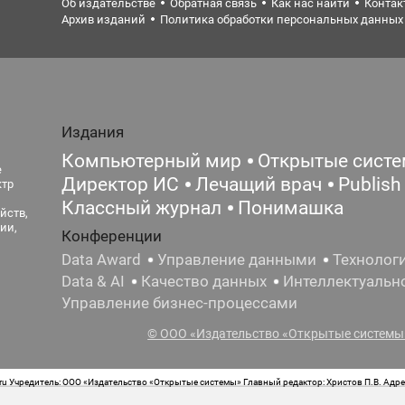
Об издательстве
Обратная связь
Как нас найти
Контак
Архив изданий
Политика обработки персональных данных
Издания
Компьютерный мир
Открытые сист
е
Директор ИС
Лечащий врач
Publish
ктр
Классный журнал
Понимашка
йств,
ии,
Конференции
Data Award
Управление данными
Технолог
Data & AI
Качество данных
Интеллектуальн
Управление бизнес-процессами
© ООО «Издательство «Открытые системы»
 Учредитель: ООО «Издательство «Открытые системы» Главный редактор: Христов П.В. Адрес
стная маркировка: 12+ Свидетельство о регистрации СМИ сетевого издания Эл.№ ФС77-62008