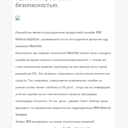
безопасностью.
Разработка является расширением продуктовой линейки IBM
Rational AppScan, развиваемой после поглощения в прошлом году
компании Watchfire.
Изначально при помощи технологий Watchfire можно было находить
ошибки во время запуска и исполнения приложений — теперь же
стало возможным выявлять проблемы на протяжении всего цикла
разработки ПО. Это позволит сэкономить значительное количество
средств. Так, например, оперативное исправление ошибки на
ранних этапах может обойтись в 25 долл., тогда как на ликвидацию
этой же ошибки после окончательного выпуска программы
необходимо потратить 16 тыс. долл., уверяет Скотт Хебнер, вице-
президент по управлению маркетингом подразделения IBM Rational
Software.
Теперь IBM конкурирует на рынке аналогичных решений