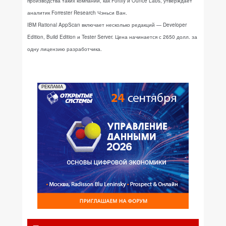
производства таких компаний, как Fortify и Ounce Labs, утверждает
аналитик Forrester Research Чэньси Ван.
IBM Rational AppScan включает несколько редакций — Developer
Edition, Build Edition и Tester Server. Цена начинается с 2650 долл. за
одну лицензию разработчика.
РЕКЛАМА