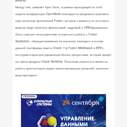
выпуска.
Между тем, заявляет Крис Леон, в рамках проходящей на этой
неделе конференции OpenWorld планируется продемонстрировать
еще несколько приложений Fusion, которые к моменту их итогового
выпуска будут включать финансовый, кадровый и CRM-функционал.
Леон советует пользователям готовиться к работе с Fusion
Application, обращая внимание на изучение лежащего в основе
данной платформы пакета Oracle 11g Fusion Middleware и BPEL-
инструментария для управления бизнес-процессами, который придет
на смену продукту Oracle Workflow. Полезным окажется и прием на
работу архитекторов сервис-ориентированных решений, заключил
вице-президент.
РЕКЛАМА