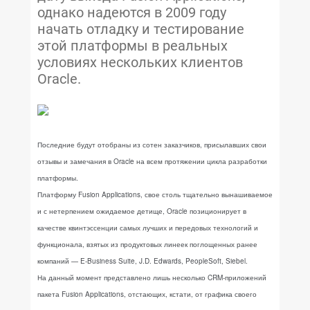
однако надеются в 2009 году
начать отладку и тестирование
этой платформы в реальных
условиях нескольких клиентов
Oracle.
Последние будут отобраны из сотен заказчиков, присылавших свои
отзывы и замечания в Oracle на всем протяжении цикла разработки
платформы.
Платформу Fusion Applications, свое столь тщательно вынашиваемое
и с нетерпением ожидаемое детище, Oracle позиционирует в
качестве квинтэссенции самых лучших и передовых технологий и
функционала, взятых из продуктовых линеек поглощенных ранее
компаний — E-Business Suite, J.D. Edwards, PeopleSoft, Siebel.
На данный момент представлено лишь несколько CRM-приложений
пакета Fusion Applications, отстающих, кстати, от графика своего