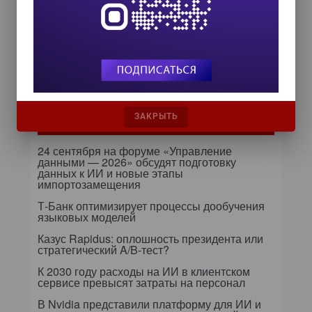
От кликов до миллионов: как
повседневные операции
влияют на маржу компании
Бизнес видит больше, чем мог
предположить раньше
ЗАКРЫТЬ
Самое читаемое
24 сентября на форуме «Управление
данными — 2026» обсудят подготовку
данных к ИИ и новые этапы
импортозамещения
Т-Банк оптимизирует процессы дообучения
языковых моделей
Казус Rapidus: оплошность президента или
стратегический A/B-тест?
К 2030 году расходы на ИИ в клиентском
сервисе превысят затраты на персонал
В Nvidia представили платформу для ИИ и