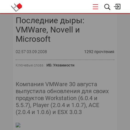
Последние дыры:
КОНФЕРЕНЦИИ
VMWare, Novell и
«ОТКРЫТЫЕ СИСТЕМЫ»
Microsoft
DATA AWARD
02:57 03.09.2008
1292 прочтения
DATA&AI
ИБ: Уязвимости
Ключевые слова :
ИТ-ИНФРАСТРУКТУРА
Компания VMWare 30 августа
БЕЗОПАСНОСТЬ
выпустила обновления для своих
продуктов Workstation (6.0.4 и
АВТОМАТИЗАЦИЯ
5.5.7), Player (2.0.4 и 1.0.7), ACE
(2.0.4 и 1.0.6) и ESX 3.0.3
ДИРЕКТОР ИС