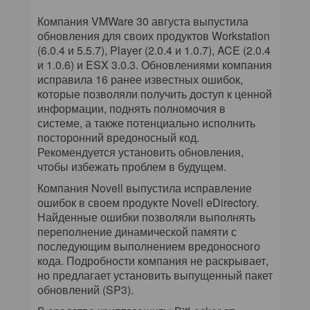
КОМПЬЮТЕРНЫЙ МИР
Компания VMWare 30 августа выпустила
обновления для своих продуктов Workstation
ИТ В ЗДРАВООХРАНЕНИИ
(6.0.4 и 5.5.7), Player (2.0.4 и 1.0.7), ACE (2.0.4
и 1.0.6) и ESX 3.0.3. Обновлениями компания
ПАРТНЕРСКИЕ ПРОЕКТЫ
исправила 16 ранее известных ошибок,
которые позволяли получить доступ к ценной
ИТ-КАЛЕНДАРЬ
информации, поднять полномочия в
системе, а также потенциально исполнить
посторонний вредоносный код.
ЭКСПЕРТИЗА
Рекомендуется установить обновления,
чтобы избежать проблем в будущем.
ПРЕСС-РЕЛИЗЫ
Компания Novell выпустила исправление
ошибок в своем продукте Novell eDirectory.
АРХИВ ЖУРНАЛОВ
Найденные ошибки позволяли выполнять
переполнение динамической памяти с
ПОДПИСКА
последующим выполнением вредоносного
кода. Подробности компания не раскрывает,
но предлагает установить выпущенный пакет
обновлений (SP3).