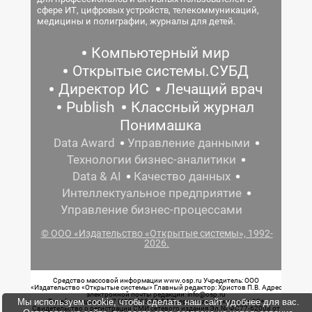
сфере ИТ, цифровых устройств, телекоммуникаций,
медицины и полиграфии, журналы для детей.
Компьютерный мир
Открытые системы.СУБД
Директор ИС
Лечащий врач
Publish
Классный журнал
Понимашка
Data Award
Управление данными
Технологии бизнес-аналитики
Data & AI
Качество данных
Интеллектуальное предприятие
Управление бизнес-процессами
© ООО «Издательство «Открытые системы», 1992-
2026.
Средство массовой информации www.osp.ru Учредитель: ООО
«Издательство «Открытые системы» Главный редактор: Христов П.В. Адрес
электронной почты редакции: info@osp.ru
Мы используем cookie, чтобы сделать наш сайт удобнее для вас.
Телефон редакции: 7 (499) 703-18-54 Возрастная маркировка: 12+
Свидетельство о регистрации СМИ сетевого издания Эл.№ ФС77-62008 от