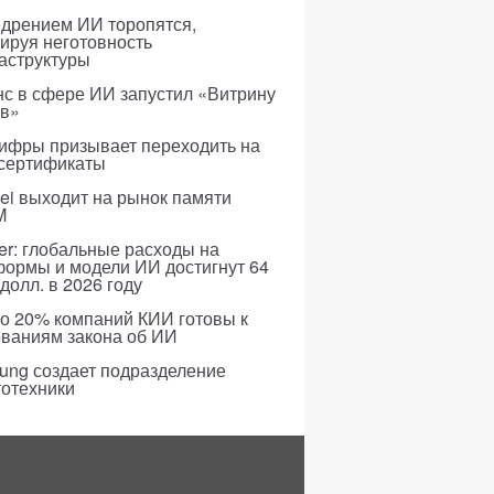
едрением ИИ торопятся,
ируя неготовность
аструктуры
с в сфере ИИ запустил «Витрину
ов»
ифры призывает переходить на
 сертификаты
i выходит на рынок памяти
M
er: глобальные расходы на
формы и модели ИИ достигнут 64
долл. в 2026 году
о 20% компаний КИИ готовы к
ованиям закона об ИИ
ung создает подразделение
тотехники