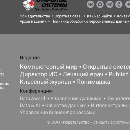
Об издательстве
Обратная связь
Как нас найти
Контак
Архив изданий
Политика обработки персональных данных
Издания
Компьютерный мир
Открытые сист
е
Директор ИС
Лечащий врач
Publish
ктр
Классный журнал
Понимашка
йств,
ии,
Конференции
Data Award
Управление данными
Технолог
Data & AI
Качество данных
Интеллектуальн
Управление бизнес-процессами
© ООО «Издательство «Открытые системы»