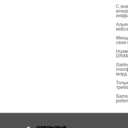
С вн
игнор
инфр
Альян
кейс
Минц
свои
Huawe
DRA
Gartn
плат
млрд 
Тольк
треб
Sams
робо