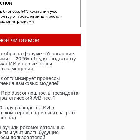
елок
в бизнесе: 54% компаний уже
ользуют технологии для роста и
равления рисками
мое читаемое
ентября на форуме «Управление
ми — 2026» обсудят подготовку
х к ИИ и новые этапы
ртозамещения
к оптимизирует процессы
учения языковых моделей
 Rapidus: оплошность президента
тратегический A/B-тест?
0 году расходы на ИИ в
тском сервисе превысят затраты
ерсонал
 научили рекомендательные
ритмы учитывать будущие
ресы пользователей