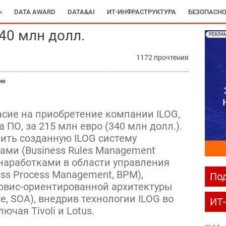
»
DATA AWARD
DATA&AI
ИТ-ИНФРАСТРУКТУРА
БЕЗОПАСНО
340 млн долл.
РЕКЛА
1172 прочтения
ие
асие на приобретение компании ILOG,
 ПО, за 215 млн евро (340 млн долл.).
ить созданную ILOG систему
ами (Business Rules Management
 наработками в области управления
ss Process Management, BPM),
Под
рвис-ориентированной архитектуры
ure, SOA), внедрив технологии ILOG во
ИТ
ючая Tivoli и Lotus.