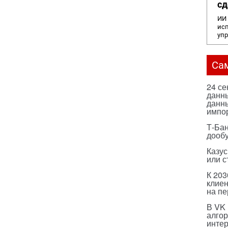
сд
ИИ 
исп
уп
Са
24 с
данны
данны
импо
Т-Бан
дооб
Казус
или с
К 203
клиен
на п
В VK
алго
инте