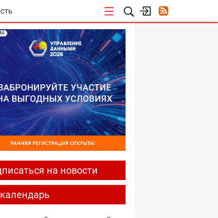
СТЬ
МА
писаться на новости
-календарь