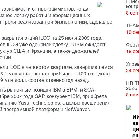
III М
конгр
зависимости от программистов, когда
8 сен
бизнес-логику работы информационных
онтроля реализованной бизнес-логики, сделав ее
TEAM
10 се
закрытия акций ILOG на 25 июля 2008 года.
ов ILOG уже одобрили сделку. В IBM ожидают
Фору
уктур США и Франции, а также держателей
18 се
ании.
Упра
ели ILOG в четвертом квартале, завершившемся
24 се
6,1 млн долл., чистая прибыль — 100 тыс. долл.
,9 млн долл. соответственно год назад.
HR T
2026
ить рыночные позиции IBM в BPM- и SOA-
8 окт
тябре 2007 года SAP, конкурент IBM, приобрела
панию Yasu Technologies, с целью расширения
й программной платформы NetWeaver.
ИИ
ка
ци
сн