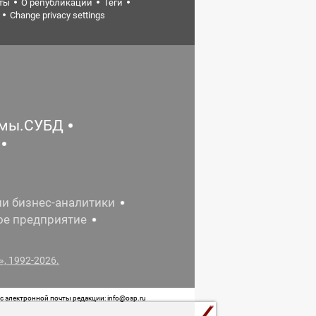
ты
О републикации
Теги
Change privacy settings
емы.СУБД
ии бизнес-аналитики
ое предприятие
, 1992-2026.
 электронной почты редакции: info@osp.ru
 от 05 июня 2015 г. выдано Роскомнадзором.