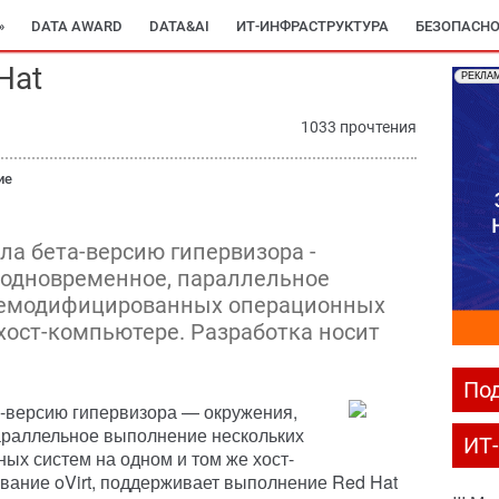
»
DATA AWARD
DATA&AI
ИТ-ИНФРАСТРУКТУРА
БЕЗОПАСНО
Hat
РЕКЛА
1033 прочтения
ие
ла бета-версию гипервизора -
 одновременное, параллельное
немодифицированных операционных
 хост-компьютере. Разработка носит
Под
а-версию гипервизора — окружения,
раллельное выполнение нескольких
ИТ
х систем на одном и том же хост-
звание oVirt, поддерживает выполнение Red Hat