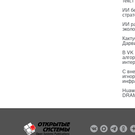
текст
ИИ бе
страт
ИИ р
эколо
Какт
Дарв
В VK
алго
инте
С вн
игнор
инфр
Huawe
DRA