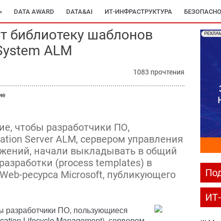
»
DATA AWARD
DATA&AI
ИТ-ИНФРАСТРУКТУРА
БЕЗОПАСНО
т библиотеку шаблонов
РЕКЛА
 System ALM
1083 прочтения
ие
ие, чтобы разработчики ПО,
tion Server ALM, сервером управления
жений, начали выкладывать в общий
азработки (process templates) в
Под
 Web-ресурса Microsoft, публикующего
ИТ
обы разработчики ПО, пользующиеся
cation Lifecycle Management), сервером