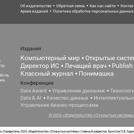
Об издательстве
Обратная связь
Как нас найти
Контак
Архив изданий
Политика обработки персональных данных
Издания
Компьютерный мир
Открытые сист
е
Директор ИС
Лечащий врач
Publish
ктр
Классный журнал
Понимашка
йств,
ии,
Конференции
Data Award
Управление данными
Технолог
Data & AI
Качество данных
Интеллектуальн
Управление бизнес-процессами
© ООО «Издательство «Открытые системы»
 Учредитель: ООО «Издательство «Открытые системы» Главный редактор: Христов П.В. Адрес