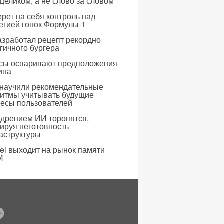
 целиком, а не слово за словом
рет на себя контроль над
егией гонок Формулы-1
азработал рецепт рекордно
гичного бургера
усы оспаривают предположения
ина
 научили рекомендательные
ритмы учитывать будущие
ресы пользователей
едрением ИИ торопятся,
ируя неготовность
аструктуры
i выходит на рынок памяти
M