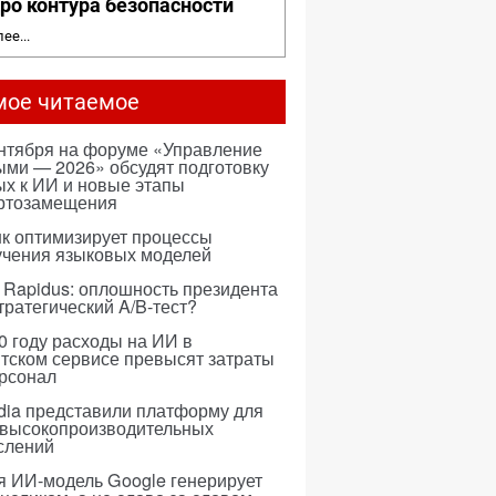
ро контура безопасности
ее...
мое читаемое
ентября на форуме «Управление
ми — 2026» обсудят подготовку
х к ИИ и новые этапы
ртозамещения
к оптимизирует процессы
учения языковых моделей
 Rapidus: оплошность президента
тратегический A/B-тест?
0 году расходы на ИИ в
тском сервисе превысят затраты
ерсонал
dia представили платформу для
 высокопроизводительных
слений
я ИИ-модель Google генерирует