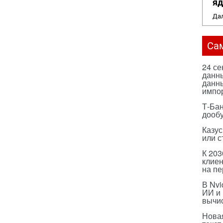
яд
Дал
Са
24 с
данны
данны
импо
Т-Бан
дооб
Казус
или с
К 203
клиен
на п
В Nvi
ИИ и
вычи
Нова