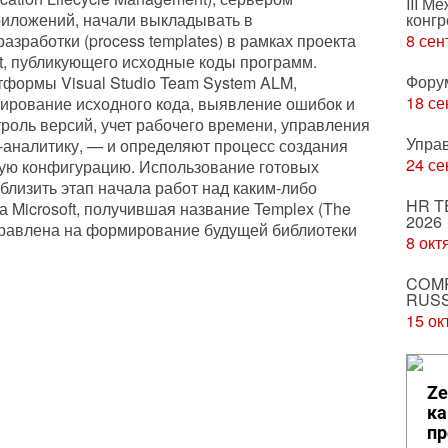
III М
иложений, начали выкладывать в
конгр
зработки (process templates) в рамках проекта
8 сен
t, публикующего исходные коды программ.
Фору
формы Visual Studio Team System ALM,
18 се
ирование исходного кода, выявление ошибок и
роль версий, учет рабочего времени, управления
Упра
-аналитику, — и определяют процесс создания
24 се
ную конфигурацию. Использование готовых
лизить этап начала работ над каким-либо
HR T
 Microsoft, получившая название Templex (The
2026
направлена на формирование будущей библиотеки
8 окт
COMP
RUSS
15 ок
Ze
ка
пр