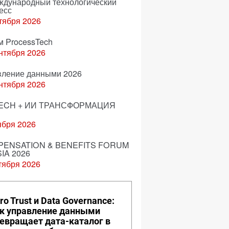
еждународный технологический
есс
тября 2026
м ProcessTech
нтября 2026
вление данными 2026
нтября 2026
ECH + ИИ ТРАНСФОРМАЦИЯ
ября 2026
ENSATION & BENEFITS FORUM
IA 2026
тября 2026
ro Trust и Data Governance:
к управление данными
евращает дата-каталог в