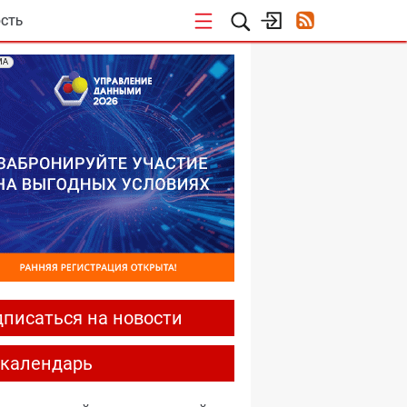
СТЬ
МА
писаться на новости
-календарь