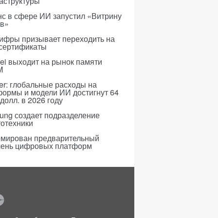
аструктуры
с в сфере ИИ запустил «Витрину
ов»
ифры призывает переходить на
 сертификаты
i выходит на рынок памяти
M
er: глобальные расходы на
формы и модели ИИ достигнут 64
долл. в 2026 году
ung создает подразделение
тотехники
мирован предварительный
чень цифровых платформ