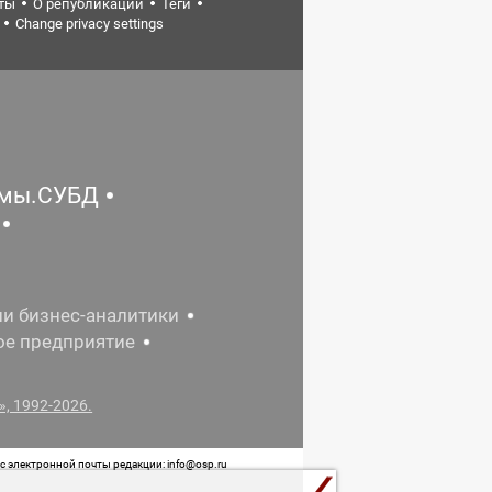
ты
О републикации
Теги
Change privacy settings
емы.СУБД
ии бизнес-аналитики
ое предприятие
, 1992-2026.
 электронной почты редакции: info@osp.ru
 от 05 июня 2015 г. выдано Роскомнадзором.