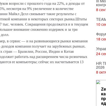
III М
уков возросли с прошлого года на 22%, а доходы от
конгр
5%, несмотря на 9% увеличение в количестве
8 сен
нии Майкл Делл связывает такие результаты с
TEAM
итикой компании в некоторых секторах рынка.
Штаты
10 се
7 тыс. человек. Сокращения продолжатся и в текущем
 большое внимание снижению издержек и за три
Фору
 долл.
18 се
мер, в сервис — и на развивающиеся рынки компания
 доходов компания получает на зарубежных рынках.
Упра
х стран — Бразилии, России, Индии и Китая
24 се
родолжит работать над расширением числа розничных
даются ее компьютеры; сейчас их насчитывается 13
HR T
2026
8 окт
Ze
ка
пр
яд