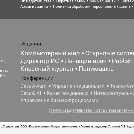
Об издательстве
Обратная связь
Как нас найти
Контак
Архив изданий
Политика обработки персональных данных
Издания
Компьютерный мир
Открытые сист
е
Директор ИС
Лечащий врач
Publish
ктр
Классный журнал
Понимашка
йств,
ии,
Конференции
Data Award
Управление данными
Технолог
Data & AI
Качество данных
Интеллектуальн
Управление бизнес-процессами
© ООО «Издательство «Открытые системы»
 Учредитель: ООО «Издательство «Открытые системы» Главный редактор: Христов П.В. Адрес
стная маркировка: 12+ Свидетельство о регистрации СМИ сетевого издания Эл.№ ФС77-62008