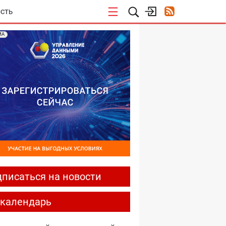
СТЬ
МА
писаться на новости
-календарь