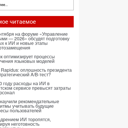
ее...
мое читаемое
ентября на форуме «Управление
ми — 2026» обсудят подготовку
х к ИИ и новые этапы
ртозамещения
к оптимизирует процессы
учения языковых моделей
 Rapidus: оплошность президента
тратегический A/B-тест?
0 году расходы на ИИ в
тском сервисе превысят затраты
ерсонал
 научили рекомендательные
ритмы учитывать будущие
ресы пользователей
едрением ИИ торопятся,
ируя неготовность