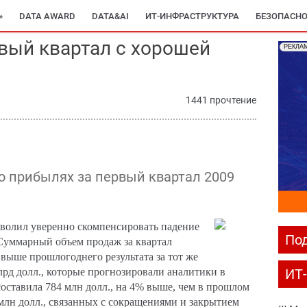
»
DATA AWARD
DATA&AI
ИТ-ИНФРАСТРУКТУРА
БЕЗОПАСНО
рвый квартал с хорошей
РЕКЛА
1441 прочтение
 о прибылях за первый квартал 2009
озволил уверенно скомпенсировать падение
Под
Суммарный объем продаж за квартал
% выше прошлогоднего результата за тот же
лрд долл., которые прогнозировали аналитики в
ИТ
оставила 784 млн долл., на 4% выше, чем в прошлом
6 млн долл., связанных с сокращениями и закрытием