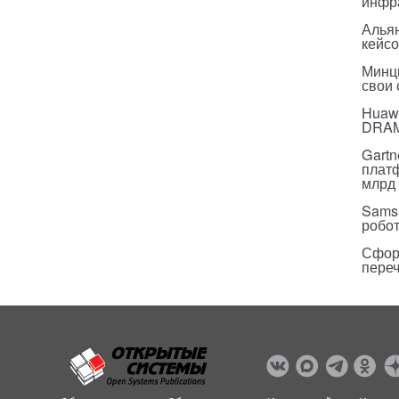
инфр
Альян
кейс
Минц
свои
Huawe
DRA
Gartn
плат
млрд 
Sams
робо
Сфор
пере