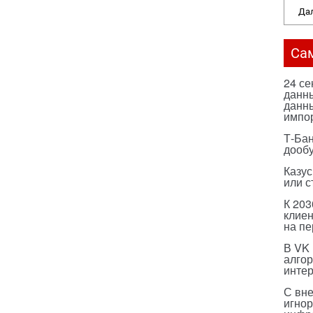
Дал
Са
24 с
данны
данны
импо
Т-Бан
дооб
Казус
или с
К 203
клиен
на п
В VK
алго
инте
С вн
игнор