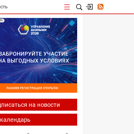
СТЬ
МА
писаться на новости
-календарь