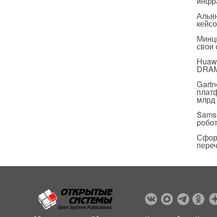
инфр
Альян
кейс
Минц
свои
Huawe
DRA
Gartn
плат
млрд 
Sams
робо
Сфор
пере