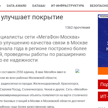
»
DATA AWARD
DATA&AI
ИТ-ИНФРАСТРУКТУРА
БЕЗОПАСНО
 улучшает покрытие
РЕКЛА
1362 прочтения
пециалисты сети «МегаФон-Москва»
о улучшению качества связи в Москве
ачала года в регионе построено более
ий, проведены работы по расширению
ю ее надежности
я составило 2550 единиц.
В
мае МегаФон ввел в
ски во всех районах Московской области;
Под
радиосигнал в городах Железнодорожный, Красногорск,
Сергиев Посад, Солнечногорск, Чехов и других. Сеть «МегаФон-
лекоммуникационные объекты появляются на карте столичного
ИТ
ло базовых станций в Москве и Московской области достигнет
гаФона» еще более качественную связь.