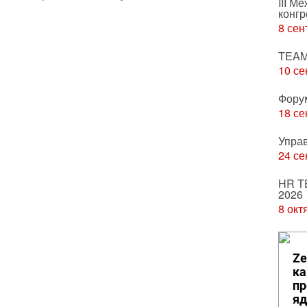
III М
конгр
8 сен
TEAM
10 се
Фору
18 се
Упра
24 се
HR T
2026
8 окт
Ze
ка
пр
яд