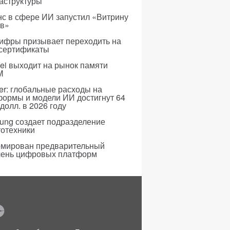
аструктуры
с в сфере ИИ запустил «Витрину
ов»
ифры призывает переходить на
 сертификаты
i выходит на рынок памяти
M
er: глобальные расходы на
формы и модели ИИ достигнут 64
долл. в 2026 году
ung создает подразделение
тотехники
мирован предварительный
чень цифровых платформ