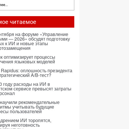
ее...
мое читаемое
ентября на форуме «Управление
ми — 2026» обсудят подготовку
х к ИИ и новые этапы
ртозамещения
к оптимизирует процессы
учения языковых моделей
 Rapidus: оплошность президента
тратегический A/B-тест?
0 году расходы на ИИ в
тском сервисе превысят затраты
ерсонал
 научили рекомендательные
ритмы учитывать будущие
ресы пользователей
едрением ИИ торопятся,
ируя неготовность