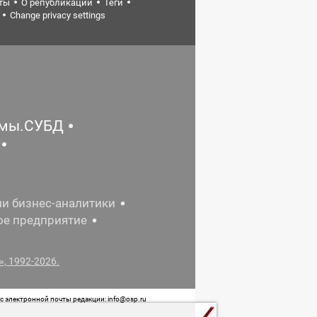
ты
О републикации
Теги
Change privacy settings
емы.СУБД
ии бизнес-аналитики
ое предприятие
, 1992-2026.
 электронной почты редакции: info@osp.ru
 от 05 июня 2015 г. выдано Роскомнадзором.