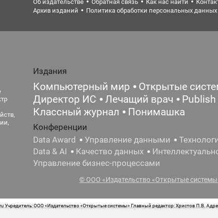
Об издательстве
Обратная связь
Как нас найти
Контак
Архив изданий
Политика обработки персональных данных
Издания
Компьютерный мир
Открытые сист
е
Директор ИС
Лечащий врач
Publish
ктр
Классный журнал
Понимашка
йств,
ии,
Конференции
Data Award
Управление данными
Технолог
Data & AI
Качество данных
Интеллектуальн
Управление бизнес-процессами
© ООО «Издательство «Открытые системы»
 Учредитель: ООО «Издательство «Открытые системы» Главный редактор: Христов П.В. Адрес
стная маркировка: 12+ Свидетельство о регистрации СМИ сетевого издания Эл.№ ФС77-62008