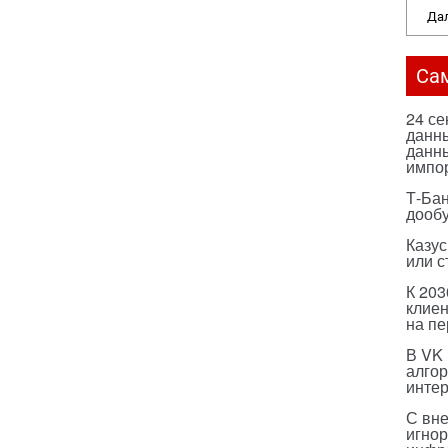
Дал
Са
24 с
данны
данны
импо
Т-Бан
дооб
Казус
или с
К 203
клиен
на п
В VK
алго
инте
С вн
игнор