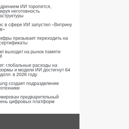
едрением ИИ торопятся,
ируя неготовность
аструктуры
с в сфере ИИ запустил «Витрину
ов»
ифры призывает переходить на
 сертификаты
i выходит на рынок памяти
M
er: глобальные расходы на
формы и модели ИИ достигнут 64
долл. в 2026 году
ung создает подразделение
тотехники
мирован предварительный
чень цифровых платформ