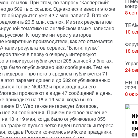
III М
млн. ссылок. При этом, по запросу "Касперский"
конгр
но до 509 тыс. ссылок. Однако если ввести это же
8 сен
 то обнаружится уже 42,7 млн. записей. В то же
едложить 23,5 млн. ссылок. Из этих результатов
TEAM
вирусной тематике на английском языке написано
10 се
а русском. К тому же интерес у авторов
е конкретные производители, как это отмечается
Фору
 Анализ результатов сервиса "Блоги: пульс"
18 се
геров также в первую очередь интересуют
о антивирусы публикуется 208 записей в блогах,
Упра
 когда было опубликовано 880 сообщений. Тем не
24 се
я лидеров - про него в среднем публикуется 71
мая этот парамет дошел и до 582 опубликованных
HR T
одится тот же NOD32 и производящая его
2026
 блогеры проявляют в виде 47 сообщений в день.
8 окт
же приходися на 18 и 19 мая, когда было
пания Dr. Web также интересует блогеров,
 нее 24 сообщения. Причем пиковое значение
ИИ
 на 18 и 19 мая, когда было опубликовано 355
ка
 на графике пульса четко виден всплеск интереса
ци
ая, когда в России кончились майские праздники.
сн