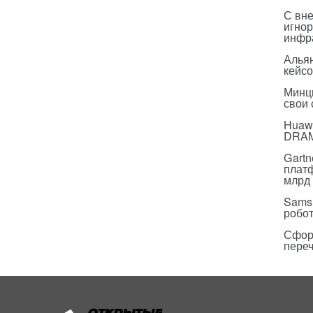
С вн
игнор
инфр
Альян
кейс
Минц
свои
Huawe
DRA
Gartn
плат
млрд 
Sams
робо
Сфор
пере