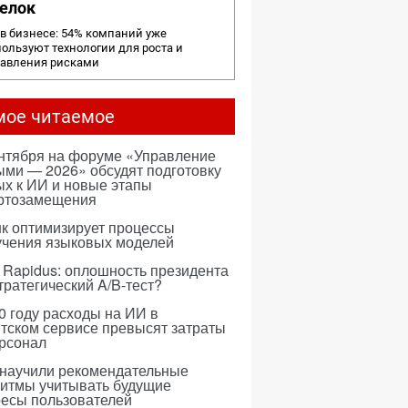
елок
в бизнесе: 54% компаний уже
ользуют технологии для роста и
равления рисками
мое читаемое
ентября на форуме «Управление
ми — 2026» обсудят подготовку
х к ИИ и новые этапы
ртозамещения
к оптимизирует процессы
учения языковых моделей
 Rapidus: оплошность президента
тратегический A/B-тест?
0 году расходы на ИИ в
тском сервисе превысят затраты
ерсонал
 научили рекомендательные
ритмы учитывать будущие
ресы пользователей