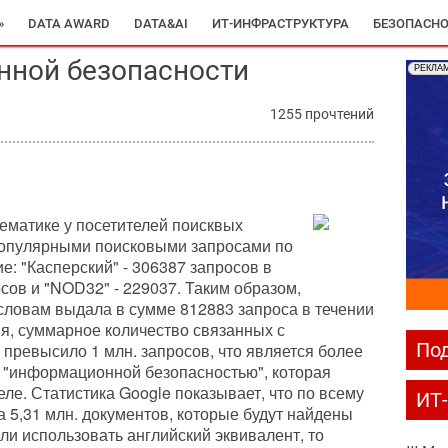
»
DATA AWARD
DATA&AI
ИТ-ИНФРАСТРУКТУРА
БЕЗОПАСНО
нной безопасности
РЕКЛА
1255 прочтений
тематике у посетителей поисквых
 популярными поисковыми запросами по
: "Касперский" - 306387 запросов в
осов и "NOD32" - 229037. Таким образом,
словам выдала в сумме 812883 запроса в течении
я, суммарное количество связанных с
Под
 превысило 1 млн. запросов, что является более
 "информационной безопасностью", которая
ле. Статистика Google показывает, что по всему
ИТ
 5,31 млн. документов, которые будут найдены
сли использовать английский эквивалент, то