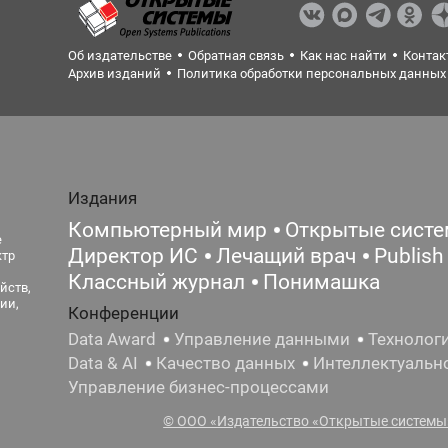
Об издательстве
Обратная связь
Как нас найти
Контак
Архив изданий
Политика обработки персональных данных
Издания
Компьютерный мир
Открытые сист
е
Директор ИС
Лечащий врач
Publish
ктр
Классный журнал
Понимашка
йств,
ии,
Конференции
Data Award
Управление данными
Технолог
Data & AI
Качество данных
Интеллектуальн
Управление бизнес-процессами
© ООО «Издательство «Открытые системы»