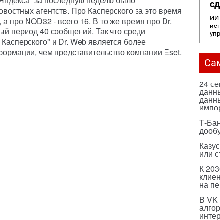
"Яндекса" за последную неделю было
сд
востных агентств. Про Касперского за это время
ИИ 
а про NOD32 - всего 16. В то же время про Dr.
исп
ый период 40 сообщений. Так что среди
уп
Касперского" и Dr. Web является более
ормации, чем представительство компании Eset.
Са
24 с
данны
данны
импо
Т-Бан
дооб
Казус
или с
К 203
клиен
на п
В VK
алго
инте