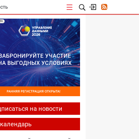
СТЬ
МА
писаться на новости
-календарь