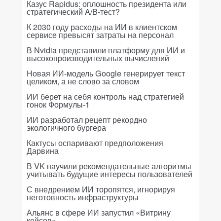
Казус Rapidus: оплошность президента или
стратегический A/B-тест?
К 2030 году расходы на ИИ в клиентском
сервисе превысят затраты на персонал
В Nvidia представили платформу для ИИ и
высокопроизводительных вычислений
Новая ИИ-модель Google генерирует текст
целиком, а не слово за словом
ИИ берет на себя контроль над стратегией
гонок Формулы-1
ИИ разработал рецепт рекордно
экологичного бургера
Кактусы оспаривают предположения
Дарвина
В VK научили рекомендательные алгоритмы
учитывать будущие интересы пользователей
С внедрением ИИ торопятся, игнорируя
неготовность инфраструктуры
Альянс в сфере ИИ запустил «Витрину
кейсов»