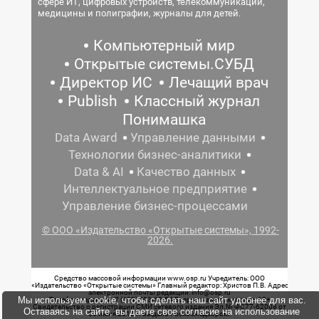
сфере ИТ, цифровых устройств, телекоммуникаций,
медицины и полиграфии, журналы для детей.
Компьютерный мир
Открытые системы.СУБД
Директор ИС
Лечащий врач
Publish
Классный журнал
Понимашка
Data Award
Управление данными
Технологии бизнес-аналитики
Data & AI
Качество данных
Интеллектуальное предприятие
Управление бизнес-процессами
© ООО «Издательство «Открытые системы», 1992-
2026.
Средство массовой информации www.osp.ru Учредитель: ООО
«Издательство «Открытые системы» Главный редактор: Христов П.В. Адрес
электронной почты редакции: info@osp.ru
Мы используем cookie, чтобы сделать наш сайт удобнее для вас.
Телефон редакции: 7 (499) 703-18-54 Возрастная маркировка: 12+
Свидетельство о регистрации СМИ сетевого издания Эл.№ ФС77-62008 от
Оставаясь на сайте, вы даете свое согласие на использование
05 июня 2015 г. выдано Роскомнадзором.