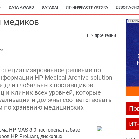
»
DATA AWARD
DATA&AI
ИТ-ИНФРАСТРУКТУРА
БЕЗОПАСНО
я медиков
РЕКЛА
1112 прочтений
ие
 специализированное решение по
формации HP Medical Archive solution
ое для глобальных поставщиков
ц и клиник всех уровней, которые
уализации и должны соответствовать
м по хранению медицинских
Под
ИТ
рма HP MAS 3.0 построена на базе
ров HP ProLiant, дисковых