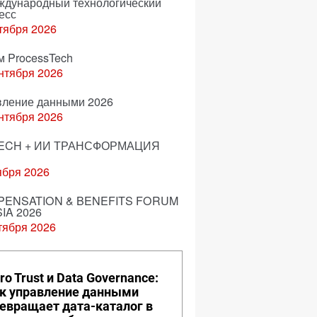
еждународный технологический
есс
тября 2026
м ProcessTech
нтября 2026
вление данными 2026
нтября 2026
ECH + ИИ ТРАНСФОРМАЦИЯ
ября 2026
ENSATION & BENEFITS FORUM
IA 2026
тября 2026
ro Trust и Data Governance:
к управление данными
евращает дата-каталог в