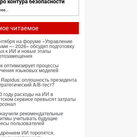
ро контура безопасности
ее...
мое читаемое
ентября на форуме «Управление
ми — 2026» обсудят подготовку
х к ИИ и новые этапы
ртозамещения
к оптимизирует процессы
учения языковых моделей
 Rapidus: оплошность президента
тратегический A/B-тест?
0 году расходы на ИИ в
тском сервисе превысят затраты
ерсонал
 научили рекомендательные
ритмы учитывать будущие
ресы пользователей
едрением ИИ торопятся,