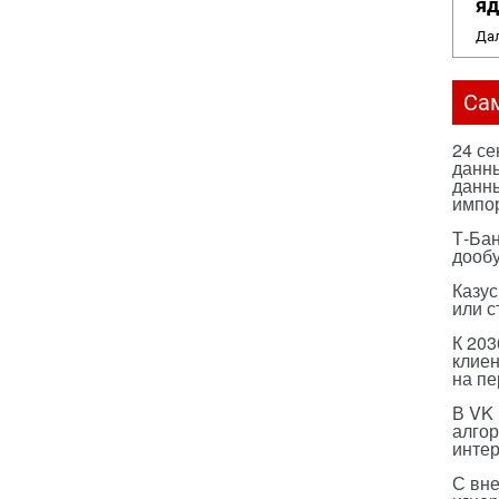
яд
Дал
Са
24 с
данны
данны
импо
Т-Бан
дооб
Казус
или с
К 203
клиен
на п
В VK
алго
инте
С вн