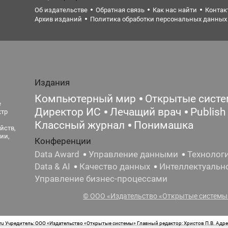
Об издательстве
Обратная связь
Как нас найти
Контак
Архив изданий
Политика обработки персональных данных
Издания
Компьютерный мир
Открытые сист
е
Директор ИС
Лечащий врач
Publish
ктр
Классный журнал
Понимашка
йств,
ии,
Конференции
Data Award
Управление данными
Технолог
Data & AI
Качество данных
Интеллектуальн
Управление бизнес-процессами
© ООО «Издательство «Открытые системы»
 Учредитель: ООО «Издательство «Открытые системы» Главный редактор: Христов П.В. Адрес