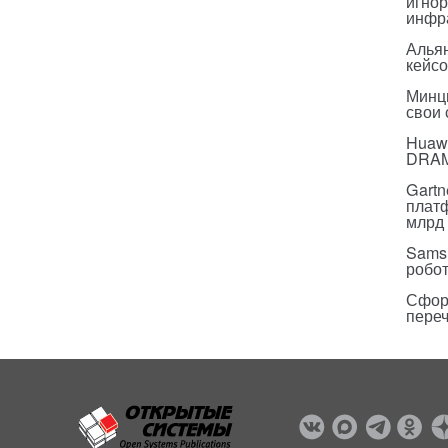
игнор
инфр
Альян
кейс
Минц
свои
Huawe
DRA
Gartn
плат
млрд 
Sams
робо
Сфор
пере