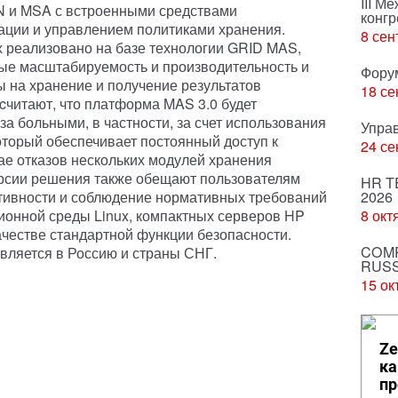
III М
N и MSA с встроенными средствами
конгр
ации и управлением политиками хранения.
8 сен
 реализовано на базе технологии GRID MAS,
ые масштабируемость и производительность и
Фору
ы на хранение и получение результатов
18 се
cчитают, что платформа MAS 3.0 будет
а больными, в частности, за счет использования
Упра
 который обеспечивает постоянный доступ к
24 се
е отказов нескольких модулей хранения
рсии решения также обещают пользователям
HR T
ивности и соблюдение нормативных требований
2026
ионной среды Linux, компактных серверов HP
8 окт
ачестве стандартной функции безопасности.
COMP
вляется в Россию и страны СНГ.
RUSS
15 ок
Ze
ка
пр