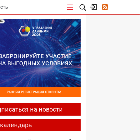
СТЬ
МА
писаться на новости
-календарь