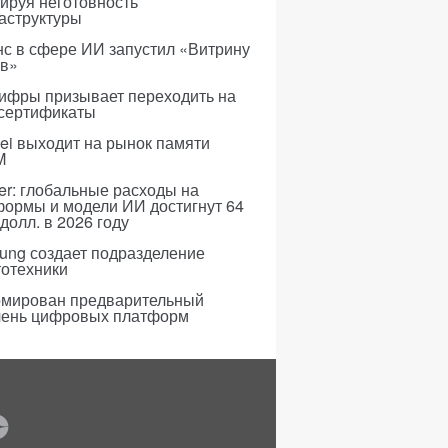
ируя неготовность
аструктуры
с в сфере ИИ запустил «Витрину
ов»
ифры призывает переходить на
 сертификаты
i выходит на рынок памяти
M
er: глобальные расходы на
формы и модели ИИ достигнут 64
долл. в 2026 году
ung создает подразделение
тотехники
мирован предварительный
чень цифровых платформ