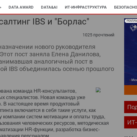
»
DATA AWARD
DATA&AI
ИТ-ИНФРАСТРУКТУРА
БЕЗОПАСНО
алтинг IBS и "Борлас"
РЕКЛА
1025 прочтений
назначении нового руководителя
Этот пост заняла Елена Данилова,
 занимавшая аналогичный пост в
орой IBS объединилась осенью прошлого
ована команда HR-консультантов,
ых специалистов. Новая команда уже
в. В настоящее время продуктовый
Под
тинга включается в себя такие услуги, как
у компании систем мотивации и оплаты труда,
ИТ
зования человеческих ресурсов, методическая
матизации HR-функции, разработка бизнес-
правления персоналом.