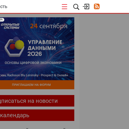
СТЬ
МА
писаться на новости
-календарь