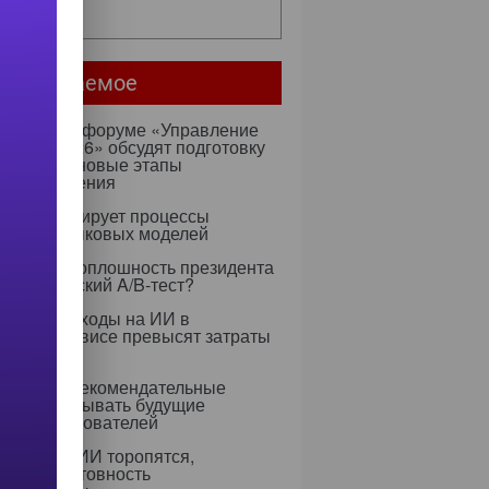
ее...
мое читаемое
ентября на форуме «Управление
ми — 2026» обсудят подготовку
х к ИИ и новые этапы
ртозамещения
к оптимизирует процессы
учения языковых моделей
 Rapidus: оплошность президента
тратегический A/B-тест?
0 году расходы на ИИ в
тском сервисе превысят затраты
ерсонал
 научили рекомендательные
ритмы учитывать будущие
ресы пользователей
едрением ИИ торопятся,
ируя неготовность