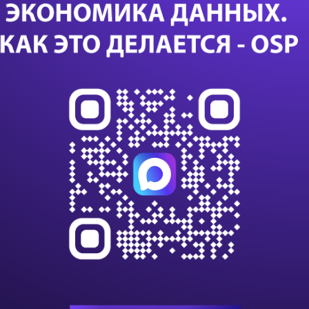
Дал
Са
24 с
данны
данны
импо
Т-Бан
дооб
Казус
или с
К 203
клиен
на п
В VK
алго
инте
С вн
игнор