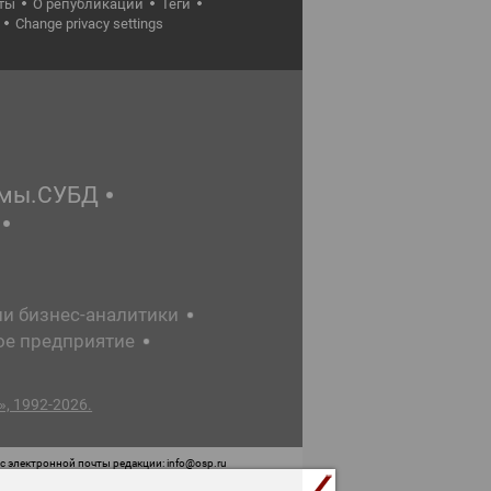
ты
О републикации
Теги
Change privacy settings
емы.СУБД
ии бизнес-аналитики
ое предприятие
, 1992-2026.
 электронной почты редакции: info@osp.ru
 от 05 июня 2015 г. выдано Роскомнадзором.