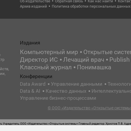
Об издательстве
Обратная связь
Как нас найти
Контак
Архив изданий
Политика обработки персональных данных
Издания
Компьютерный мир
Открытые сист
е
Директор ИС
Лечащий врач
Publish
ктр
Классный журнал
Понимашка
йств,
ии,
Конференции
Data Award
Управление данными
Технолог
Data & AI
Качество данных
Интеллектуальн
Управление бизнес-процессами
© ООО «Издательство «Открытые системы»
 Учредитель: ООО «Издательство «Открытые системы» Главный редактор: Христов П.В. Адрес
стная маркировка: 12+ Свидетельство о регистрации СМИ сетевого издания Эл.№ ФС77-62008