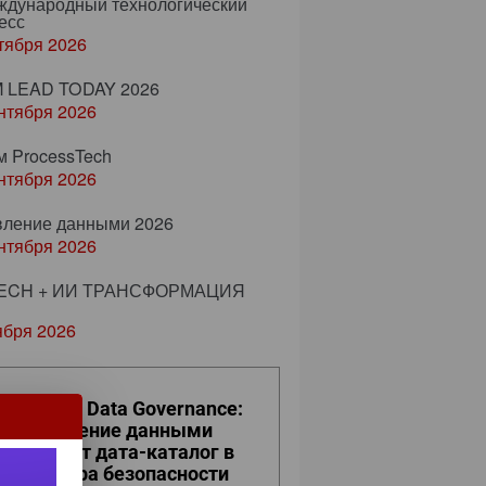
еждународный технологический
есс
тября 2026
 LEAD TODAY 2026
нтября 2026
м ProcessTech
нтября 2026
вление данными 2026
нтября 2026
ECH + ИИ ТРАНСФОРМАЦИЯ
ября 2026
ro Trust и Data Governance:
к управление данными
евращает дата-каталог в
ро контура безопасности