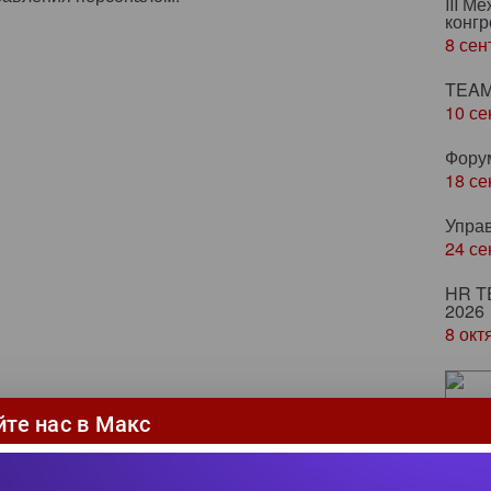
III М
конгр
8 сен
TEAM
10 се
Фору
18 се
Упра
24 се
HR T
2026
8 окт
Ze
йте нас в Макс
ка
пр
яд