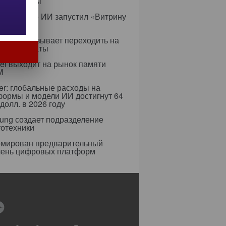
аструктуры
с в сфере ИИ запустил «Витрину
ов»
ифры призывает переходить на
 сертификаты
i выходит на рынок памяти
M
er: глобальные расходы на
формы и модели ИИ достигнут 64
долл. в 2026 году
ung создает подразделение
тотехники
мирован предварительный
чень цифровых платформ