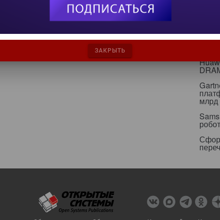
инфр
Альян
кейс
Минц
свои
ЗАКРЫТЬ
Huawe
DRA
Gartn
плат
млрд 
Sams
робо
Сфор
пере