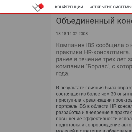
КОНФЕРЕНЦИИ
«ОТКРЫТЫЕ СИСТЕМЫ
Объединенный конс
13:18 11.02.2008
Компания IBS сообщила о 
практики HR-консалтинга. 
ранее в течение трех лет
компании "Борлас", с кот
года.
В результате слияния была образ
состоящая из более чем 30 опытн
приступила к реализации проекто
портфель IBS в области HR консал
разработка и внедрение в практик
повышение эффективности исполь
подготовка и сопровождение авто
моделей и стратегии в области у