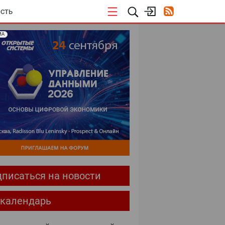
СТЬ
МА
писаться на новости
-календарь