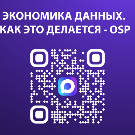
сн
сд
ИИ 
исп
уп
Са
24 с
данны
данны
импо
Т-Бан
дооб
Казус
или с
К 203
клиен
на п
В Nvi
ИИ и