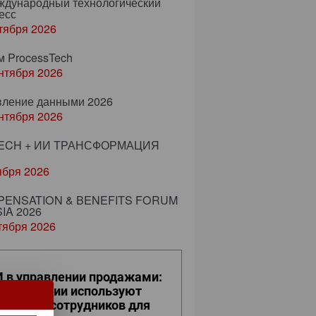
еждународный технологический
есс
тября 2026
м ProcessTech
нтября 2026
вление данными 2026
нтября 2026
ECH + ИИ ТРАНСФОРМАЦИЯ
ября 2026
ENSATION & BENEFITS FORUM
IA 2026
тября 2026
 в управлении продажами:
к компании используют
фровых сотрудников для