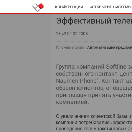
КОНФЕРЕНЦИИ
«ОТКРЫТЫЕ СИСТЕМЫ
Эффективный теле
18:42 01.02.2008
Автоматизация предпри
Ключевые слова :
Группа компаний Softline
собственного контакт-цент
Naumen Phone". Контакт-ц
обзвон клиентов, оповеща
приглашая принять участи
компанией.
С увеличением клиентской базы 
компании потребовались эффекти
проведения телемаркетинговых акц