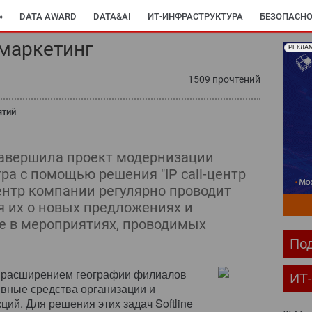
»
DATA AWARD
DATA&AI
ИТ-ИНФРАСТРУКТУРА
БЕЗОПАСНО
маркетинг
РЕКЛА
1509 прочтений
ятий
 завершила проект модернизации
ра с помощью решения "IP call-центр
ентр компании регулярно проводит
я их о новых предложениях и
е в мероприятиях, проводимых
Под
и расширением географии филиалов
ИТ
вные средства организации и
ий. Для решения этих задач Softline