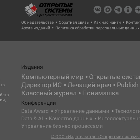
Об издательстве
Обратная связь
Как нас найти
Контак
Архив изданий
Политика обработки персональных данных
Издания
Компьютерный мир
Открытые сист
е
Директор ИС
Лечащий врач
Publish
ктр
Классный журнал
Понимашка
йств,
ии,
Конференции
Data Award
Управление данными
Технолог
Data & AI
Качество данных
Интеллектуальн
Управление бизнес-процессами
© ООО «Издательство «Открытые системы»