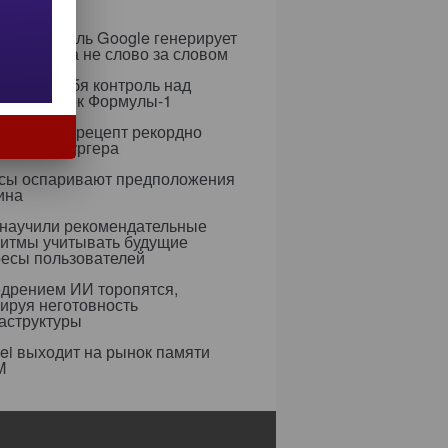
слений
я ИИ-модель Google генерирует
 целиком, а не слово за словом
рет на себя контроль над
егией гонок Формулы-1
азработал рецепт рекордно
гичного бургера
усы оспаривают предположения
ина
 научили рекомендательные
ритмы учитывать будущие
ресы пользователей
едрением ИИ торопятся,
ируя неготовность
аструктуры
i выходит на рынок памяти
M