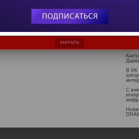
вычи
Нова
текст
ИИ бе
страт
ИИ р
ЗАКРЫТЬ
эколо
Какт
Дарв
В VK
алго
инте
С вн
игнор
инфр
Huawe
DRA