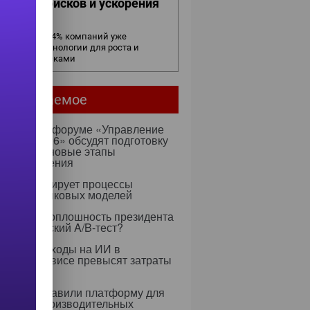
ижения рисков и ускорения
елок
в бизнесе: 54% компаний уже
ользуют технологии для роста и
равления рисками
мое читаемое
ентября на форуме «Управление
ми — 2026» обсудят подготовку
х к ИИ и новые этапы
ртозамещения
к оптимизирует процессы
учения языковых моделей
 Rapidus: оплошность президента
тратегический A/B-тест?
0 году расходы на ИИ в
тском сервисе превысят затраты
ерсонал
dia представили платформу для
 высокопроизводительных