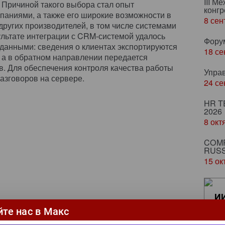
III М
Причиной такого выбора стал опыт
конгр
паниями, а также его широкие возможности в
8 сен
других производителей, в том числе системами
ультате интеграции с CRM-системой удалось
Фору
данными: сведения о клиентах экспортируются
18 се
 а в обратном направлении передается
в. Для обеспечения контроля качества работы
Упра
азговоров на сервере.
24 се
HR T
2026
8 окт
COMP
RUSS
15 ок
ИИ
ка
йте нас в Макс
ци