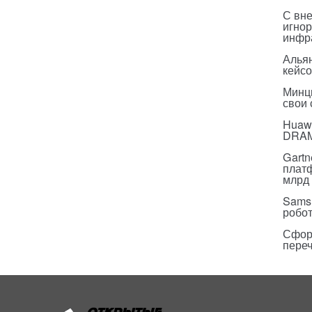
С вн
игнор
инфр
Альян
кейс
Минц
свои
Huawe
DRA
Gartn
плат
млрд 
Sams
робо
Сфор
пере