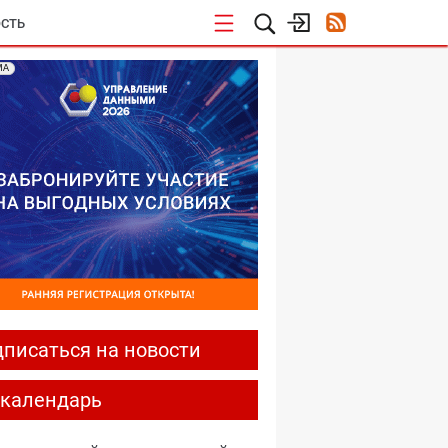
СТЬ
МА
писаться на новости
-календарь