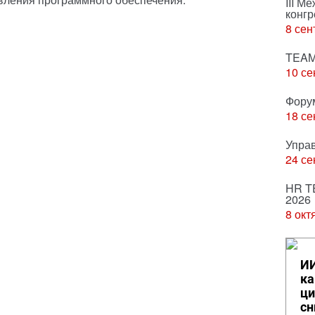
III М
конгр
8 сен
TEAM
10 се
Фору
18 се
Упра
24 се
HR T
2026
8 окт
ИИ
ка
ци
сн