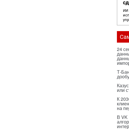
сд
ИИ 
исп
уп
Са
24 с
данны
данны
импо
Т-Бан
дооб
Казус
или с
К 203
клиен
на п
В VK
алго
инте