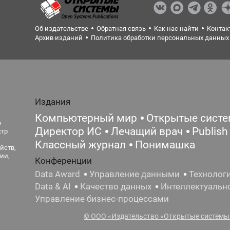
Об издательстве
Обратная связь
Как нас найти
Контак
Архив изданий
Политика обработки персональных данных
Издания
Компьютерный мир
Открытые сист
е
Директор ИС
Лечащий врач
Publish
ктр
Классный журнал
Понимашка
йств,
ии,
Конференции
Data Award
Управление данными
Технолог
Data & AI
Качество данных
Интеллектуальн
Управление бизнес-процессами
© ООО «Издательство «Открытые системы»