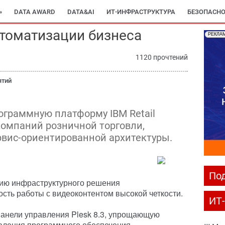
»
DATA AWARD
DATA&AI
ИТ-ИНФРАСТРУКТУРА
БЕЗОПАСНО
томатизации бизнеса
РЕКЛА
1120 прочтений
ятий
ограммную платформу IBM Retail
 компаний розничной торговли,
рвис-ориентированной архитектуры.
Под
сию инфраструктурного решения
ость работы с видеоконтентом высокой четкости.
ИТ
панели управления Plesk 8.3, упрощающую
вления программного обеспечения.