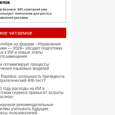
елок
в бизнесе: 54% компаний уже
ользуют технологии для роста и
равления рисками
мое читаемое
ентября на форуме «Управление
ми — 2026» обсудят подготовку
х к ИИ и новые этапы
ртозамещения
к оптимизирует процессы
учения языковых моделей
 Rapidus: оплошность президента
тратегический A/B-тест?
0 году расходы на ИИ в
тском сервисе превысят затраты
ерсонал
 научили рекомендательные
ритмы учитывать будущие
ресы пользователей