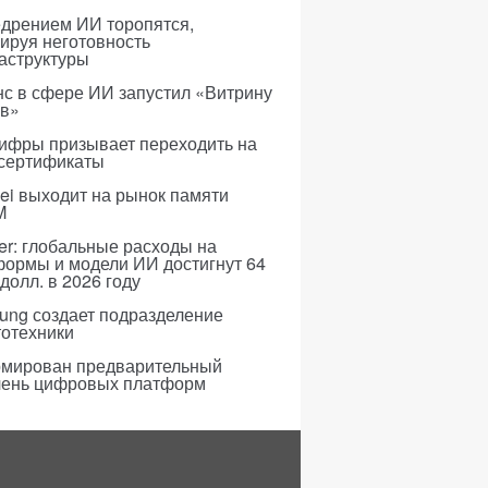
едрением ИИ торопятся,
ируя неготовность
аструктуры
с в сфере ИИ запустил «Витрину
ов»
ифры призывает переходить на
 сертификаты
i выходит на рынок памяти
M
er: глобальные расходы на
формы и модели ИИ достигнут 64
долл. в 2026 году
ung создает подразделение
тотехники
мирован предварительный
чень цифровых платформ