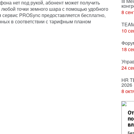
III М
фона нет под рукой, абонент может получить
конгр
з любой точки земного шара с помощью удобного
8 сен
я сервис PROSync предоставляется бесплатно,
нных в соответствии с тарифным планом
TEAM
10 се
Фору
18 се
Упра
24 се
HR T
2026
8 окт
От
по
вл
Биз