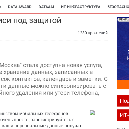
»
DATA AWARD
DATA&AI
ИТ-ИНФРАСТРУКТУРА
БЕЗОПАСНО
иси под защитой
РЕКЛА
1280 прочтений
осква" стала доступна новая услуга,
 хранение данных, записанных в
сок контактов, календарь и заметки. С
эти данные можно синхронизировать с
айного удаления или утери телефона,
Под
шинством мобильных телефонов.
ИТ
чень просто, зарегистрируйтесь с
 ваши персональные данные получат