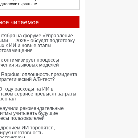
едположить раньше
мое читаемое
ентября на форуме «Управление
ми — 2026» обсудят подготовку
х к ИИ и новые этапы
ртозамещения
к оптимизирует процессы
учения языковых моделей
 Rapidus: оплошность президента
тратегический A/B-тест?
0 году расходы на ИИ в
тском сервисе превысят затраты
ерсонал
 научили рекомендательные
ритмы учитывать будущие
ресы пользователей
едрением ИИ торопятся,
ируя неготовность
аструктуры