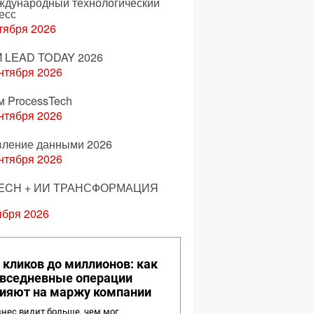
еждународный технологический
есс
тября 2026
 LEAD TODAY 2026
нтября 2026
м ProcessTech
нтября 2026
вление данными 2026
нтября 2026
ECH + ИИ ТРАНСФОРМАЦИЯ
ября 2026
 кликов до миллионов: как
вседневные операции
ияют на маржу компании
нес видит больше, чем мог