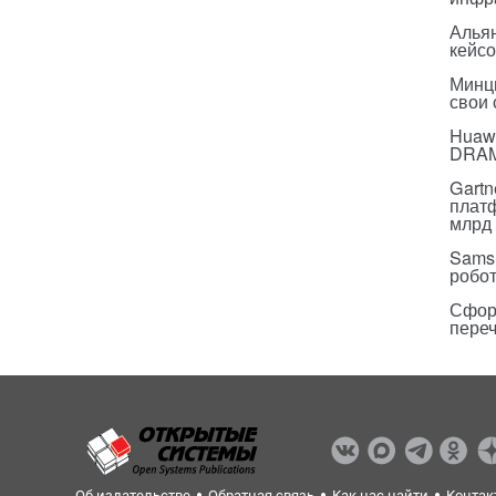
Альян
кейс
Минц
свои
Huawe
DRA
Gartn
плат
млрд 
Sams
робо
Сфор
пере
Об издательстве
Обратная связь
Как нас найти
Контак