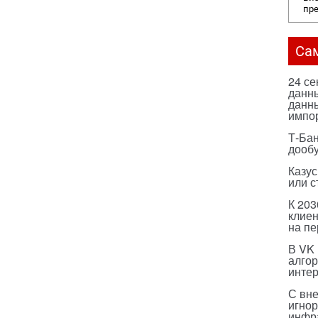
пр
Са
24 с
данны
данны
импо
Т-Бан
дооб
Казус
или с
К 203
клиен
на п
В VK
алго
инте
С вн
игнор
инфр