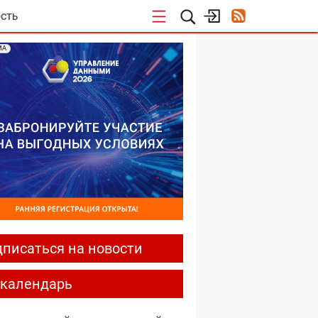
СТЬ
МА
писаться на новости
-календарь