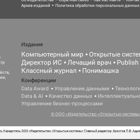
Архив изданий
Политика обработки персональных данных
Издания
Компьютерный мир
Открытые сист
е
Директор ИС
Лечащий врач
Publish
ктр
Классный журнал
Понимашка
йств,
ии,
Конференции
Data Award
Управление данными
Технолог
Data & AI
Качество данных
Интеллектуальн
Управление бизнес-процессами
© ООО «Издательство «Открытые системы»
 Учредитель: ООО «Издательство «Открытые системы» Главный редактор: Христов П.В. Адрес
стная маркировка: 12+ Свидетельство о регистрации СМИ сетевого издания Эл.№ ФС77-62008