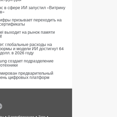
с в сфере ИИ запустил «Витрину
ов»
ифры призывает переходить на
 сертификаты
i выходит на рынок памяти
M
er: глобальные расходы на
формы и модели ИИ достигнут 64
долл. в 2026 году
ung создает подразделение
тотехники
мирован предварительный
чень цифровых платформ
ты
О републикации
Теги