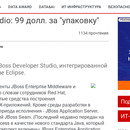
»
DATA AWARD
DATA&AI
ИТ-ИНФРАСТРУКТУРА
БЕЗОПАСНО
dio: 99 долл. за "упаковку"
РЕКЛА
1134 прочтения
ие
Boss Developer Studio, интегрированной
 Eсlipse.
нты JBoss Enterprise Middleware и
о словам сотрудников Red Hat,
тые средства построения
Под
X-приложений. Кроме среды разработки в
иода исполнения - JBoss Application Server,
ИТ
ий JBoss Seam. (Последний недавно передан на
ess в качестве нового стандарта Java, который
омплект включены JBoss Enterprise Application