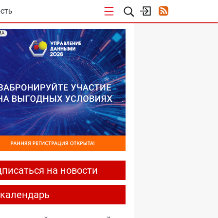
СТЬ
МА
писаться на новости
-календарь