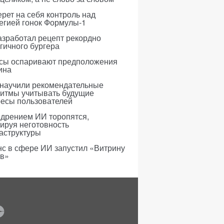
рет на себя контроль над
егией гонок Формулы-1
азработал рецепт рекордно
гичного бургера
усы оспаривают предположения
ина
 научили рекомендательные
ритмы учитывать будущие
ресы пользователей
едрением ИИ торопятся,
ируя неготовность
аструктуры
с в сфере ИИ запустил «Витрину
ов»