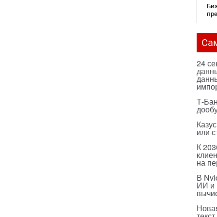
Биз
пр
Са
24 с
данны
данны
импо
Т-Бан
дооб
Казус
или с
К 203
клиен
на п
В Nvi
ИИ и
вычи
Нова
текст