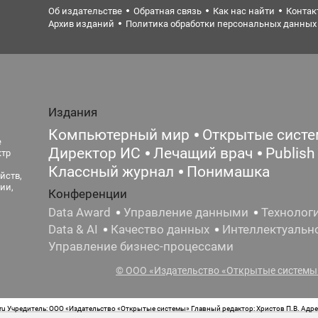
Об издательстве
Обратная связь
Как нас найти
Контак
Архив изданий
Политика обработки персональных данных
Издания
Компьютерный мир
Открытые сист
е
Директор ИС
Лечащий врач
Publish
ктр
Классный журнал
Понимашка
йств,
ии,
Конференции
Data Award
Управление данными
Технолог
Data & AI
Качество данных
Интеллектуальн
Управление бизнес-процессами
© ООО «Издательство «Открытые системы»
 Учредитель: ООО «Издательство «Открытые системы» Главный редактор: Христов П.В. Адрес
стная маркировка: 12+ Свидетельство о регистрации СМИ сетевого издания Эл.№ ФС77-62008