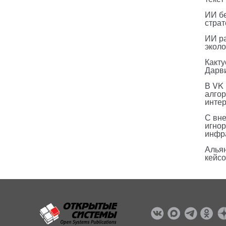
ИИ бе
страт
ИИ р
эколо
Какт
Дарв
В VK
алго
инте
С вн
игнор
инфр
Альян
кейс