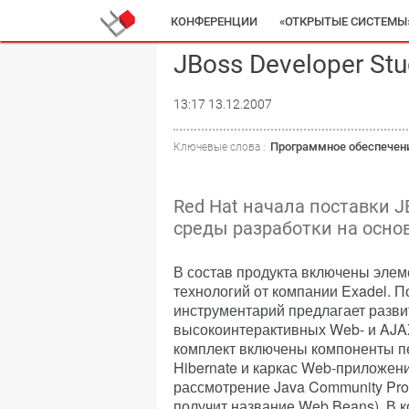
КОНФЕРЕНЦИИ
«ОТКРЫТЫЕ СИСТЕМЫ
JBoss Developer Stu
13:17 13.12.2007
Программное обеспечен
Ключевые слова :
Red Hat начала поставки J
среды разработки на основе
В состав продукта включены элеме
технологий от компании Exadel. П
инструментарий предлагает разви
высокоинтерактивных Web- и AJA
комплект включены компоненты пер
Hibernate и каркас Web-приложен
рассмотрение Java Community Proc
получит название Web Beans). В к