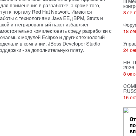
III М
x для применения в разработке; а кроме того,
конгр
туп к порталу Red Hat Network. Имеются
8 сен
боты с технологиями Java EE, jBPM, Struts и
 такой интегрированный пакет избавляет
Фору
амостоятельно комплектовать среду разработки с
18 се
чаемых модулей Eclipse и других технологий -
оделали в компании. JBoss Developer Studio
Упра
поддержки - за дополнительную плату.
24 се
HR T
2026
8 окт
COMP
RUSS
15 ок
От
по
вл