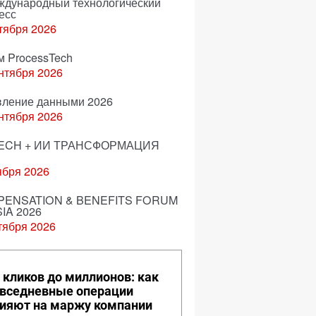
еждународный технологический
есс
тября 2026
м ProcessTech
нтября 2026
вление данными 2026
нтября 2026
ECH + ИИ ТРАНСФОРМАЦИЯ
ября 2026
ENSATION & BENEFITS FORUM
IA 2026
тября 2026
 кликов до миллионов: как
вседневные операции
ияют на маржу компании