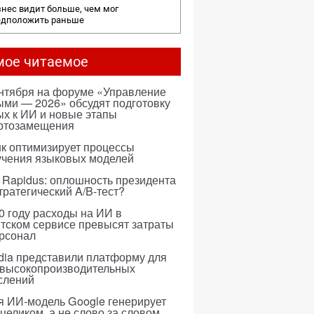
нес видит больше, чем мог
едположить раньше
мое читаемое
ентября на форуме «Управление
ми — 2026» обсудят подготовку
х к ИИ и новые этапы
ртозамещения
к оптимизирует процессы
учения языковых моделей
 Rapidus: оплошность президента
тратегический A/B-тест?
0 году расходы на ИИ в
тском сервисе превысят затраты
ерсонал
dia представили платформу для
 высокопроизводительных
слений
я ИИ-модель Google генерирует
 целиком, а не слово за словом