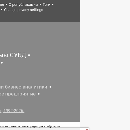
ты
О републикации
Теги
Change privacy settings
емы.СУБД
ии бизнес-аналитики
ое предприятие
, 1992-2026.
 электронной почты редакции: info@osp.ru
 от 05 июня 2015 г. выдано Роскомнадзором.