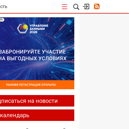
СТЬ
МА
писаться на новости
-календарь