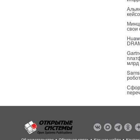
Альян
кейс
Минц
свои
Huawe
DRA
Gartn
плат
млрд 
Sams
робо
Сфор
пере
Об издательстве
Обратная связь
Как нас найти
Контак