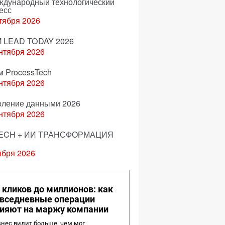
еждународный технологический
есс
тября 2026
 LEAD TODAY 2026
нтября 2026
м ProcessTech
нтября 2026
вление данными 2026
нтября 2026
ECH + ИИ ТРАНСФОРМАЦИЯ
ября 2026
 кликов до миллионов: как
вседневные операции
ияют на маржу компании
нес видит больше, чем мог