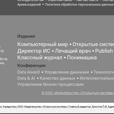
Архив изданий
Политика обработки персональных данных
Издания
Компьютерный мир
Открытые сист
е
Директор ИС
Лечащий врач
Publish
ктр
Классный журнал
Понимашка
йств,
ии,
Конференции
Data Award
Управление данными
Технолог
Data & AI
Качество данных
Интеллектуальн
Управление бизнес-процессами
© ООО «Издательство «Открытые системы»
 Учредитель: ООО «Издательство «Открытые системы» Главный редактор: Христов П.В. Адрес
стная маркировка: 12+ Свидетельство о регистрации СМИ сетевого издания Эл.№ ФС77-62008