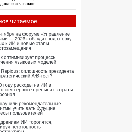
едположить раньше
мое читаемое
ентября на форуме «Управление
ми — 2026» обсудят подготовку
х к ИИ и новые этапы
ртозамещения
к оптимизирует процессы
учения языковых моделей
 Rapidus: оплошность президента
тратегический A/B-тест?
0 году расходы на ИИ в
тском сервисе превысят затраты
ерсонал
 научили рекомендательные
ритмы учитывать будущие
ресы пользователей
едрением ИИ торопятся,
ируя неготовность
аструктуры