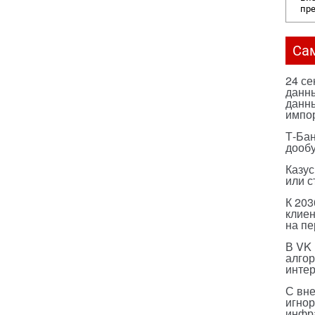
пр
Са
24 с
данны
данны
импо
Т-Бан
дооб
Казус
или с
К 203
клиен
на п
В VK
алго
инте
С вн
игнор
инфр