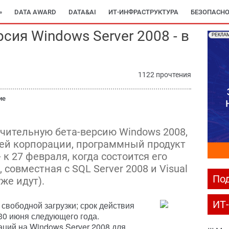
»
DATA AWARD
DATA&AI
ИТ-ИНФРАСТРУКТУРА
БЕЗОПАСНО
сия Windows Server 2008 - в
РЕКЛА
1122 прочтения
ие
ючительную бета-версию Windows 2008,
лей корпорации, программный продукт
к 27 февраля, когда состоится его
совместная с SQL Server 2008 и Visual
Под
уже идут).
ИТ
свободной загрузки; срок действия
 30 июня следующего года.
ций на Windows Server 2008 для