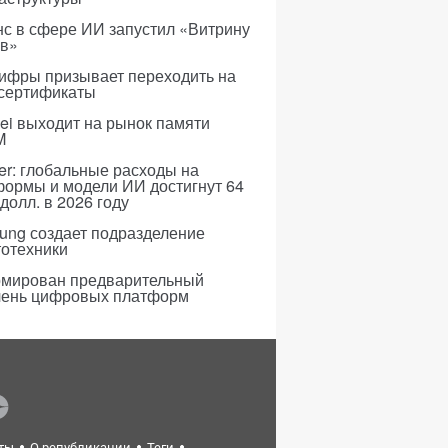
с в сфере ИИ запустил «Витрину
ов»
ифры призывает переходить на
 сертификаты
i выходит на рынок памяти
M
er: глобальные расходы на
формы и модели ИИ достигнут 64
долл. в 2026 году
ung создает подразделение
тотехники
мирован предварительный
чень цифровых платформ
ты
О републикации
Теги