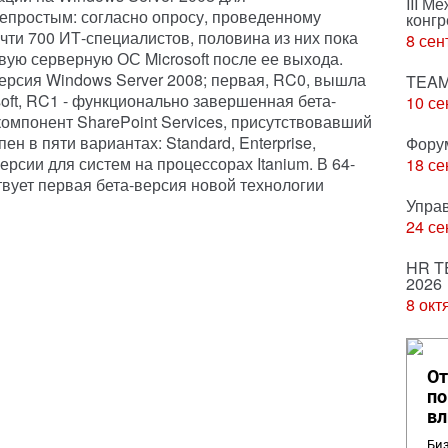
III М
 непростым: согласно опросу, проведенному
конгр
чти 700 ИТ-специалистов, половина из них пока
8 сен
вую серверную ОС Microsoft после ее выхода.
версия Windows Server 2008; первая, RC0, вышла
TEAM
soft, RC1 - функционально завершенная бета-
10 се
компонент SharePoint Services, присутствовавший
ен в пяти вариантах: Standard, Enterprise,
Фору
версии для систем на процессорах Itanium. В 64-
18 се
вует первая бета-версия новой технологии
Упра
24 се
HR T
2026
8 окт
От
по
вл
Биз