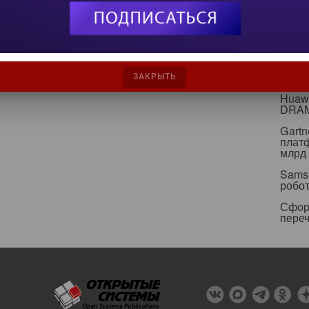
игнор
инфр
Альян
кейс
Минц
свои
ЗАКРЫТЬ
Huawe
DRA
Gartn
плат
млрд 
Sams
робо
Сфор
пере