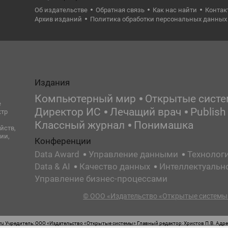
Об издательстве
Обратная связь
Как нас найти
Контак
Архив изданий
Политика обработки персональных данных
Издания
Компьютерный мир
Открытые сист
е
Директор ИС
Лечащий врач
Publish
ктр
Классный журнал
Понимашка
йств,
ии,
Конференции
Data Award
Управление данными
Технолог
Data & AI
Качество данных
Интеллектуальн
Управление бизнес-процессами
© ООО «Издательство «Открытые системы»
 Учредитель: ООО «Издательство «Открытые системы» Главный редактор: Христов П.В. Адрес