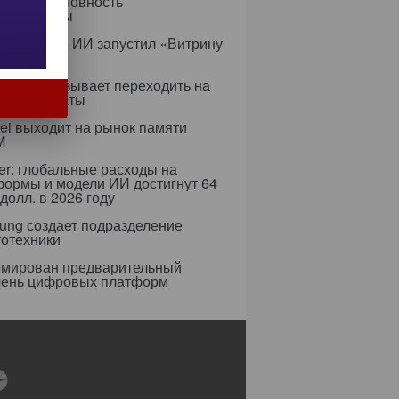
ируя неготовность
аструктуры
с в сфере ИИ запустил «Витрину
ов»
ифры призывает переходить на
 сертификаты
i выходит на рынок памяти
M
er: глобальные расходы на
формы и модели ИИ достигнут 64
долл. в 2026 году
ung создает подразделение
тотехники
мирован предварительный
чень цифровых платформ