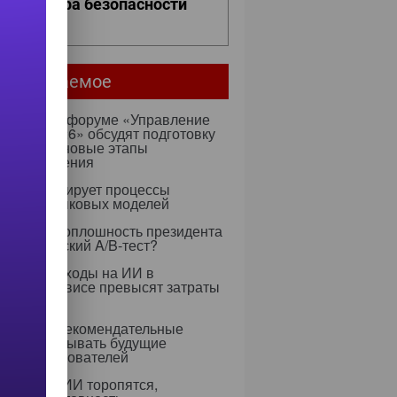
ро контура безопасности
ее...
мое читаемое
ентября на форуме «Управление
ми — 2026» обсудят подготовку
х к ИИ и новые этапы
ртозамещения
к оптимизирует процессы
учения языковых моделей
 Rapidus: оплошность президента
тратегический A/B-тест?
0 году расходы на ИИ в
тском сервисе превысят затраты
ерсонал
 научили рекомендательные
ритмы учитывать будущие
ресы пользователей
едрением ИИ торопятся,