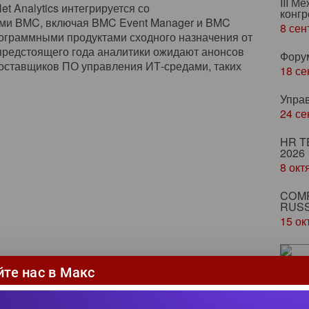
III М
t Analytics интегрируется со
конгр
ми BMC, включая BMC Event Manager и BMC
8 сен
программными продуктами сходного назначения от
предстоящего года аналитики ожидают анонсов
Фору
поставщиков ПО управления ИТ-средами, таких
18 се
Упра
24 се
HR T
2026
8 окт
COMP
RUSS
15 ок
Ze
йте нас в Макс
ка
пр