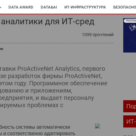
»
DATA AWARD
DATA&AI
ИТ-ИНФРАСТРУКТУРА
БЕЗОПАСНО
аналитики для ИТ-сред
РЕКЛА
ОМПЬЮТЕРНЫЙ МИР
ИТ В ЗДРАВООХРАНЕНИИ
ПАРТНЕРСКИЕ ПР
1099 прочтений
С-РЕЛИЗЫ
АРХИВ ЖУРНАЛОВ
ПОДПИСКА
ие
вки ProActiveNet Analytics, первого
азе разработок фирмы ProActiveNet,
этом году. Программное обеспечение
удованию и приложениям,
едприятия, и выдает персоналу
зируемых проблемах с
Под
ИТ
бность системы автоматически
 и соответственно адаптировать