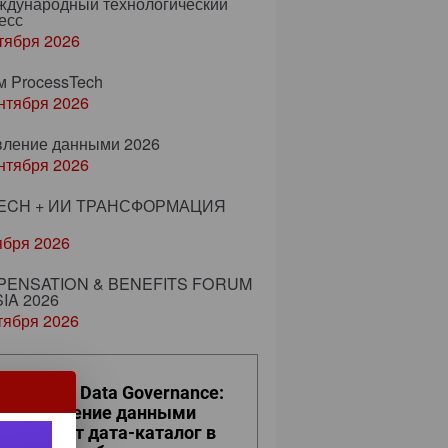
еждународный технологический
есс
тября 2026
м ProcessTech
нтября 2026
вление данными 2026
нтября 2026
ECH + ИИ ТРАНСФОРМАЦИЯ
ября 2026
ENSATION & BENEFITS FORUM
IA 2026
тября 2026
ro Trust и Data Governance:
к управление данными
евращает дата-каталог в