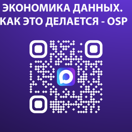
яд
Дал
Са
24 с
данны
данны
импо
Т-Бан
дооб
Казус
или с
К 203
клиен
на п
В VK
алго
инте
С вн