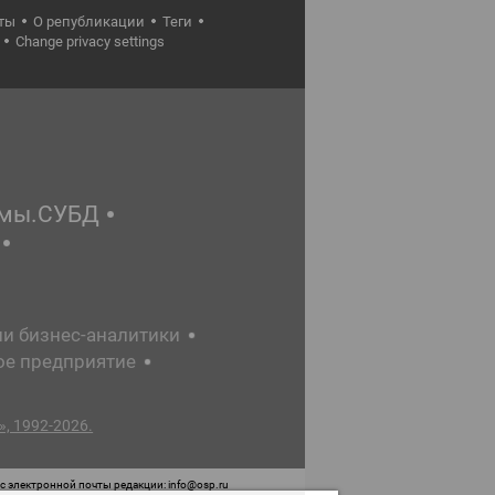
ты
О републикации
Теги
Change privacy settings
емы.СУБД
ии бизнес-аналитики
ое предприятие
, 1992-2026.
 электронной почты редакции: info@osp.ru