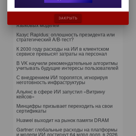
данными — 2026» обсудят подготовку
данных к ИИ и новые этапы
импортозамещения
ЗАКРЫТЬ
Т-Банк оптимизирует процессы дообучения
языковых моделей
Казус Rapidus: оплошность президента или
стратегический A/B-тест?
К 2030 году расходы на ИИ в клиентском
сервисе превысят затраты на персонал
В VK научили рекомендательные алгоритмы
учитывать будущие интересы пользователей
С внедрением ИИ торопятся, игнорируя
неготовность инфраструктуры
Альянс в сфере ИИ запустил «Витрину
кейсов»
Минцифры призывает переходить на свои
сертификаты
Huawei выходит на рынок памяти DRAM
Gartner: глобальные расходы на платформы
и модели ИИ достигнут 64 млрд долл. в 2026