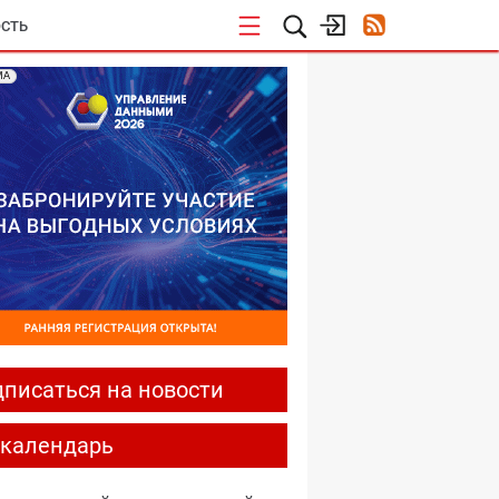
СТЬ
МА
писаться на новости
-календарь