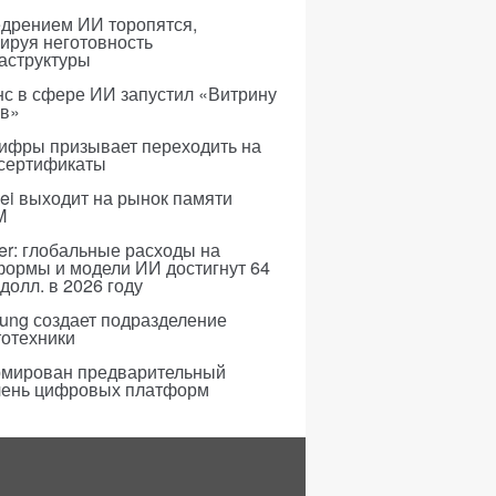
едрением ИИ торопятся,
ируя неготовность
аструктуры
с в сфере ИИ запустил «Витрину
ов»
ифры призывает переходить на
 сертификаты
i выходит на рынок памяти
M
er: глобальные расходы на
формы и модели ИИ достигнут 64
долл. в 2026 году
ung создает подразделение
тотехники
мирован предварительный
чень цифровых платформ