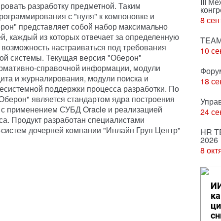
III М
ировать разработку предметной. Таким
конгр
рограммирования с "нуля" к компоновке и
8 сен
ерон" представляет собой набор максимально
ей, каждый из которых отвечает за определенную
TEAM
 возможность настраиваться под требования
10 се
ой системы. Текущая версия "Оберон"
рмативно-справочной информации, модули
Фору
дита и журналирования, модули поиска и
18 се
есистемной поддержки процесса разработки. По
"Оберон" является стандартом ядра построения
Упра
с применением СУБД Oracle и реализацией
24 се
са. Продукт разработан специалистами
систем дочерней компании "Инлайн Груп Центр"
HR T
2026
8 окт
ИИ
ка
ци
сн