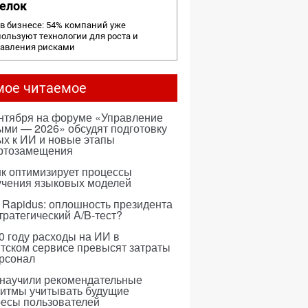
елок
в бизнесе: 54% компаний уже
ользуют технологии для роста и
равления рисками
мое читаемое
ентября на форуме «Управление
ми — 2026» обсудят подготовку
х к ИИ и новые этапы
ртозамещения
к оптимизирует процессы
учения языковых моделей
 Rapidus: оплошность президента
тратегический A/B-тест?
0 году расходы на ИИ в
тском сервисе превысят затраты
ерсонал
 научили рекомендательные
ритмы учитывать будущие
ресы пользователей