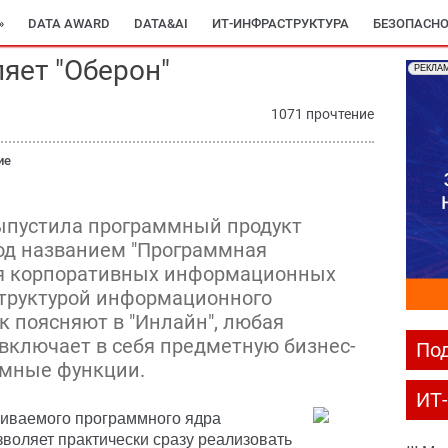
»
DATA AWARD
DATA&AI
ИТ-ИНФРАСТРУКТУРА
БЕЗОПАСНО
яет "Оберон"
РЕКЛА
1071 прочтение
ие
выпустила программный продукт
од названием "Программная
я корпоративных информационных
структурой информационного
ак поясняют в "Инлайн", любая
включает в себя предметную бизнес-
Под
емные функции.
ИТ
аиваемого программного ядра
воляет практически сразу реализовать