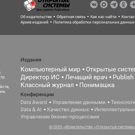
Об издательстве
Обратная связь
Как нас найти
Контак
Архив изданий
Политика обработки персональных данных
Издания
Компьютерный мир
Открытые сист
е
Директор ИС
Лечащий врач
Publish
ктр
Классный журнал
Понимашка
йств,
ии,
Конференции
Data Award
Управление данными
Технолог
Data & AI
Качество данных
Интеллектуальн
Управление бизнес-процессами
© ООО «Издательство «Открытые системы»