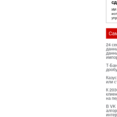
сд
ИИ 
исп
уп
Са
24 с
данны
данны
импо
Т-Бан
дооб
Казус
или с
К 203
клиен
на п
В VK
алго
инте