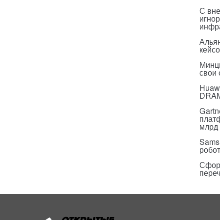
С вн
игнор
инфр
Альян
кейс
Минц
свои
Huawe
DRA
Gartn
плат
млрд 
Sams
робо
Сфор
пере