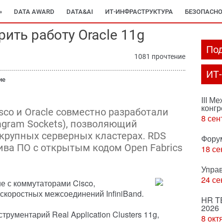
»
DATA AWARD
DATA&AI
ИТ-ИНФРАСТРУКТУРА
БЕЗОПАСНО
рить работу Oracle 11g
Под
1081 прочтение
ИТ
ие
III М
конгр
co и Oracle совместно разработали
8 сен
tagram Sockets), позволяющий
 крупных серверных кластерах. RDS
Фору
ива ПО с открытым кодом Open Fabrics
18 се
Упра
24 се
е с коммутаторами Cisco,
коростных межсоединений InfiniBand.
HR T
2026
трументарий Real Application Clusters 11g,
8 окт