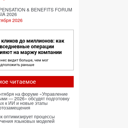
ENSATION & BENEFITS FORUM
IA 2026
тября 2026
 кликов до миллионов: как
вседневные операции
ияют на маржу компании
нес видит больше, чем мог
едположить раньше
мое читаемое
ентября на форуме «Управление
ми — 2026» обсудят подготовку
х к ИИ и новые этапы
ртозамещения
к оптимизирует процессы
учения языковых моделей