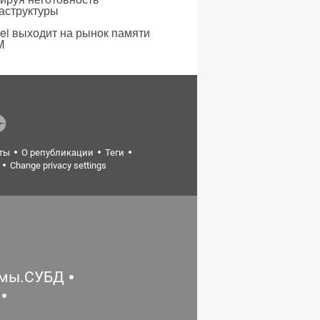
аструктуры
i выходит на рынок памяти
M
ты
О републикации
Теги
Change privacy settings
емы.СУБД