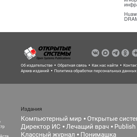
инфр
Huawe
DRA
Об издательстве
Обратная связь
Как нас найти
Контак
Архив изданий
Политика обработки персональных данных
Издания
Компьютерный мир
Открытые сист
е
Директор ИС
Лечащий врач
Publish
ктр
Классный журнал
Понимашка
йств,