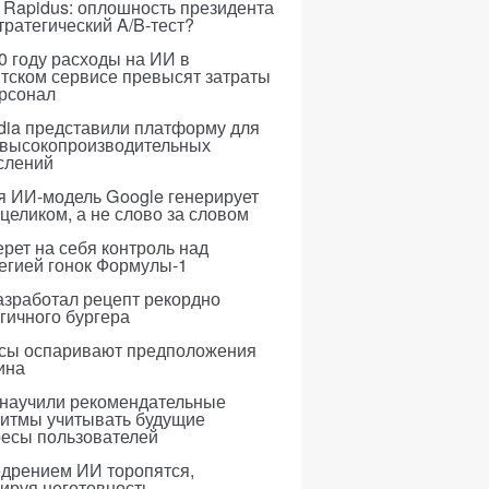
 Rapidus: оплошность президента
тратегический A/B-тест?
0 году расходы на ИИ в
тском сервисе превысят затраты
ерсонал
dia представили платформу для
 высокопроизводительных
слений
я ИИ-модель Google генерирует
 целиком, а не слово за словом
рет на себя контроль над
егией гонок Формулы-1
азработал рецепт рекордно
гичного бургера
усы оспаривают предположения
ина
 научили рекомендательные
ритмы учитывать будущие
ресы пользователей
едрением ИИ торопятся,
ируя неготовность