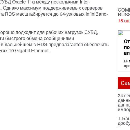
УБД Oracle 11g между несколькими Intel-
x. Однако максимум поддерживаемых серверов
COMP
 а RDS масштабируется до 64-узловых InfiniBand-
RUSS
15 ок
d хорошо подходит для рабочих нагрузок СУБД,
сти быстрого обмена сообщениями
От
 в дальнейшем в RDS предполагается обеспечить
по
ях 10 Gigabit Ethernet.
вл
Биз
пр
Са
24 с
данны
данны
импо
Т-Бан
дооб