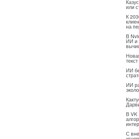
Казус
или с
К 203
клиен
на п
В Nvi
ИИ и
вычи
Нова
текст
ИИ бе
страт
ИИ р
эколо
Какт
Дарв
В VK
алго
инте
С вн
игнор