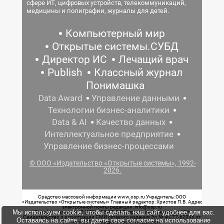
сфере ИТ, цифровых устройств, телекоммуникаций,
медицины и полиграфии, журналы для детей.
Компьютерный мир
Открытые системы.СУБД
Директор ИС
Лечащий врач
Publish
Классный журнал
Понимашка
Data Award
Управление данными
Технологии бизнес-аналитики
Data & AI
Качество данных
Интеллектуальное предприятие
Управление бизнес-процессами
© ООО «Издательство «Открытые системы», 1992-
2026.
Средство массовой информации www.osp.ru Учредитель: ООО
«Издательство «Открытые системы» Главный редактор: Христов П.В. Адрес
электронной почты редакции: info@osp.ru
Мы используем cookie, чтобы сделать наш сайт удобнее для вас.
Телефон редакции: 7 (499) 703-18-54 Возрастная маркировка: 12+
Свидетельство о регистрации СМИ сетевого издания Эл.№ ФС77-62008 от
Оставаясь на сайте, вы даете свое согласие на использование
05 июня 2015 г. выдано Роскомнадзором.