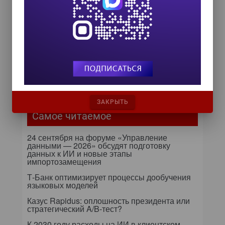
8 октября 2026
Zero Trust и Data Governance:
как управление данными
превращает дата-каталог в
ядро контура безопасности
Далее...
ЗАКРЫТЬ
Самое читаемое
24 сентября на форуме «Управление
данными — 2026» обсудят подготовку
данных к ИИ и новые этапы
импортозамещения
Т-Банк оптимизирует процессы дообучения
языковых моделей
Казус Rapidus: оплошность президента или
стратегический A/B-тест?
К 2030 году расходы на ИИ в клиентском