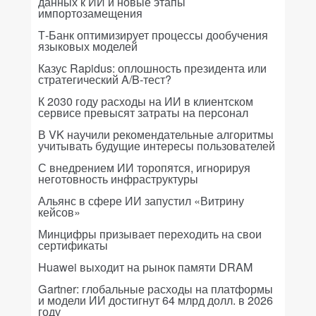
данных к ИИ и новые этапы
импортозамещения
Т-Банк оптимизирует процессы дообучения
языковых моделей
Казус Rapidus: оплошность президента или
стратегический A/B-тест?
К 2030 году расходы на ИИ в клиентском
сервисе превысят затраты на персонал
В VK научили рекомендательные алгоритмы
учитывать будущие интересы пользователей
С внедрением ИИ торопятся, игнорируя
неготовность инфраструктуры
Альянс в сфере ИИ запустил «Витрину
кейсов»
Минцифры призывает переходить на свои
сертификаты
Huawei выходит на рынок памяти DRAM
Gartner: глобальные расходы на платформы
и модели ИИ достигнут 64 млрд долл. в 2026
году