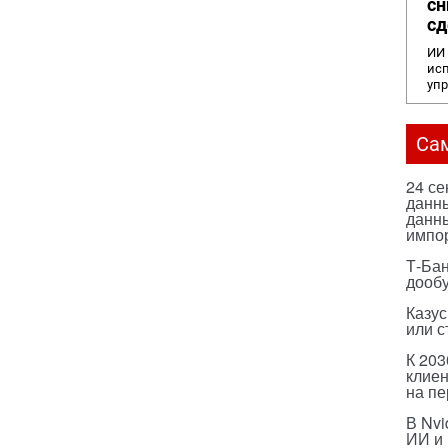
сн
сд
ИИ 
исп
уп
Са
24 с
данны
данны
импо
Т-Бан
дооб
Казус
или с
К 203
клиен
на п
В Nvi
ИИ и