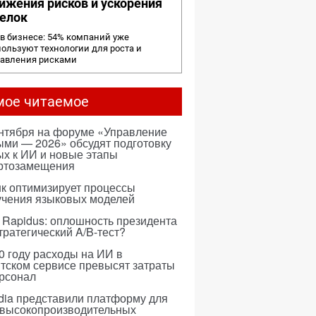
ижения рисков и ускорения
елок
в бизнесе: 54% компаний уже
ользуют технологии для роста и
равления рисками
мое читаемое
ентября на форуме «Управление
ми — 2026» обсудят подготовку
х к ИИ и новые этапы
ртозамещения
к оптимизирует процессы
учения языковых моделей
 Rapidus: оплошность президента
тратегический A/B-тест?
0 году расходы на ИИ в
тском сервисе превысят затраты
ерсонал
dia представили платформу для
 высокопроизводительных