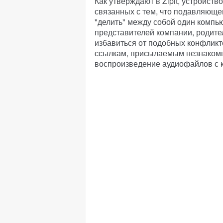
Как утверждают в Zipit, устройст
связанных с тем, что подавляющ
"делить" между собой один компью
представителей компании, родите
избавиться от подобных конфликт
ссылкам, присылаемым незнакомц
воспроизведение аудиофайлов с кар