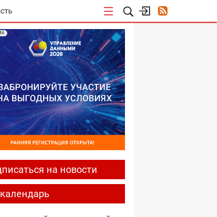
СТЬ
МА
писаться на новости
-календарь