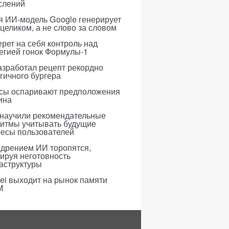
слений
я ИИ-модель Google генерирует
 целиком, а не слово за словом
рет на себя контроль над
егией гонок Формулы-1
азработал рецепт рекордно
гичного бургера
усы оспаривают предположения
ина
 научили рекомендательные
ритмы учитывать будущие
ресы пользователей
едрением ИИ торопятся,
ируя неготовность
аструктуры
i выходит на рынок памяти
M