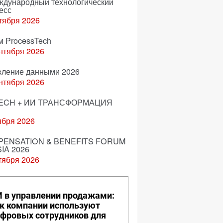
еждународный технологический
есс
тября 2026
м ProcessTech
нтября 2026
вление данными 2026
нтября 2026
ECH + ИИ ТРАНСФОРМАЦИЯ
ября 2026
ENSATION & BENEFITS FORUM
IA 2026
тября 2026
 в управлении продажами:
к компании используют
фровых сотрудников для