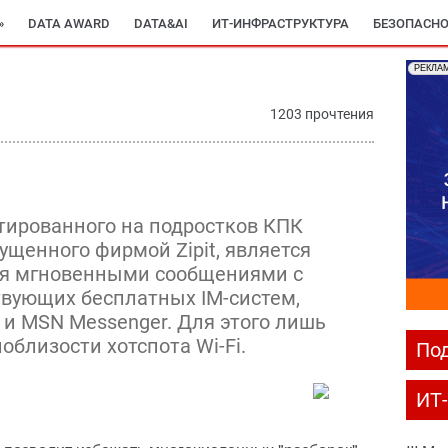
»
DATA AWARD
DATA&AI
ИТ-ИНФРАСТРУКТУРА
БЕЗОПАСНО
РЕКЛА
1203 прочтения
тированного на подростков КПК
пущенного фирмой Zipit, является
ся мгновенными сообщениями с
вующих бесплатных IM-систем,
 и MSN Messenger. Для этого лишь
облизости хотспота Wi-Fi.
Под
ИТ