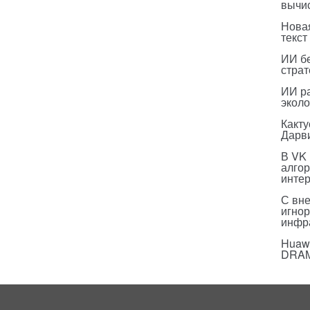
вычи
Нова
текст
ИИ бе
страт
ИИ р
эколо
Какт
Дарв
В VK
алго
инте
С вн
игнор
инфр
Huawe
DRA