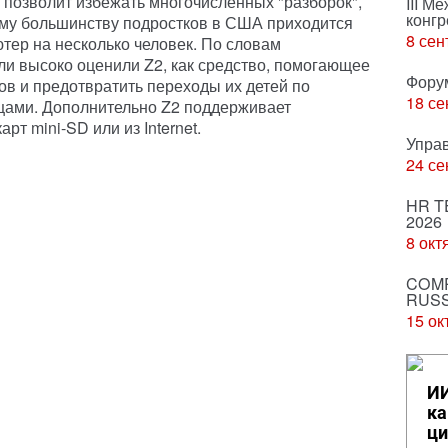
во позволит избежать многочисленных "разборок",
III М
конгр
ему большинству подростков в США приходится
8 сен
тер на несколько человек. По словам
ли высоко оценили Z2, как средство, помогающее
Фору
ов и предотвратить переходы их детей по
18 се
ами. Дополнительно Z2 поддерживает
т mini-SD или из Internet.
Упра
24 се
HR T
2026
8 окт
COMP
RUSS
15 ок
ИИ
ка
ци