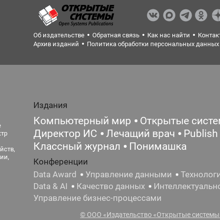
Об издательстве
Обратная связь
Как нас найти
Контак
Архив изданий
Политика обработки персональных данных
Издания
Компьютерный мир
Открытые сист
е
Директор ИС
Лечащий врач
Publish
ктр
Классный журнал
Понимашка
йств,
ии,
Конференции
Data Award
Управление данными
Технолог
Data & AI
Качество данных
Интеллектуальн
Управление бизнес-процессами
© ООО «Издательство «Открытые системы»