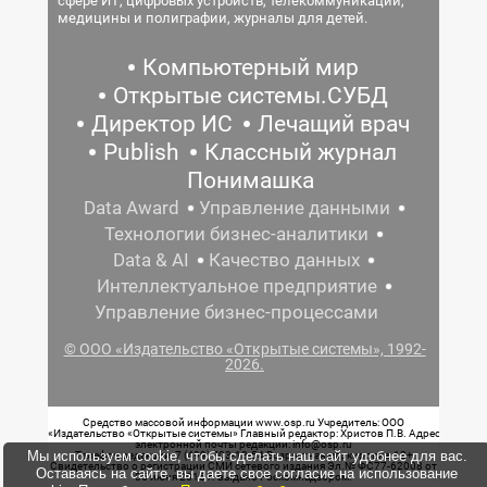
сфере ИТ, цифровых устройств, телекоммуникаций,
медицины и полиграфии, журналы для детей.
Компьютерный мир
Открытые системы.СУБД
Директор ИС
Лечащий врач
Publish
Классный журнал
Понимашка
Data Award
Управление данными
Технологии бизнес-аналитики
Data & AI
Качество данных
Интеллектуальное предприятие
Управление бизнес-процессами
© ООО «Издательство «Открытые системы», 1992-
2026.
Средство массовой информации www.osp.ru Учредитель: ООО
«Издательство «Открытые системы» Главный редактор: Христов П.В. Адрес
электронной почты редакции: info@osp.ru
Мы используем cookie, чтобы сделать наш сайт удобнее для вас.
Телефон редакции: 7 (499) 703-18-54 Возрастная маркировка: 12+
Свидетельство о регистрации СМИ сетевого издания Эл.№ ФС77-62008 от
Оставаясь на сайте, вы даете свое согласие на использование
05 июня 2015 г. выдано Роскомнадзором.