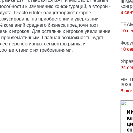
III М
конгр
пособности к изменению конфигураций, а второй -
8 сен
укта. Oracle и Infor олицетворяют скорее
сфокусированы на приобретении и удержании
TEAM
77% компаний среднего бизнеса предпочитают
10 се
шевых игроков. Для остальных игроков увеличение
а проблематичным. Главная возможность будет
Фору
лее перспективных сегментов рынка и
18 се
соответствии с их требованиями.
Упра
24 се
HR T
2026
8 окт
ИИ
ка
ци
сн