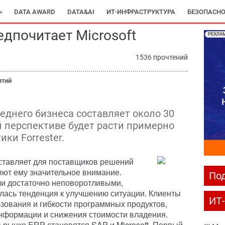
»
DATA AWARD
DATA&AI
ИТ-ИНФРАСТРУКТУРА
БЕЗОПАСНО
дпочитает Microsoft
РЕКЛА
1536 прочтений
ятий
еднего бизнеса составляет около 30
й перспективе будет расти примерно
ики Forrester.
дставляет для поставщиков решений
ляют ему значительное внимание.
Под
и достаточно неповоротливыми,
лась тенденция к улучшению ситуации. Клиенты
ИТ
зования и гибкости программных продуктов,
информации и снижения стоимости владения.
рынке ERP становятся SAP и Microsoft. Первый