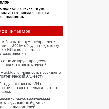
елок
в бизнесе: 54% компаний уже
ользуют технологии для роста и
равления рисками
мое читаемое
ентября на форуме «Управление
ми — 2026» обсудят подготовку
х к ИИ и новые этапы
ртозамещения
к оптимизирует процессы
учения языковых моделей
 Rapidus: оплошность президента
тратегический A/B-тест?
0 году расходы на ИИ в
тском сервисе превысят затраты
ерсонал
 научили рекомендательные
ритмы учитывать будущие
ресы пользователей