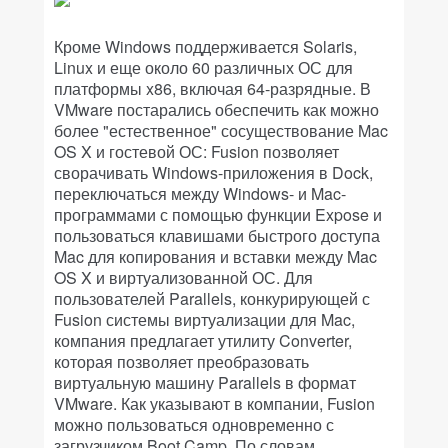
Кроме Windows поддерживается Solaris,
Linux и еще около 60 различных ОС для
платформы x86, включая 64-разрядные. В
VMware постарались обеспечить как можно
более "естественное" сосуществование Mac
OS X и гостевой ОС: Fusion позволяет
сворачивать Windows-приложения в Dock,
переключаться между Windows- и Mac-
программами с помощью функции Expose и
пользоваться клавишами быстрого доступа
Mac для копирования и вставки между Mac
OS X и виртуализованной ОС. Для
пользователей Parallels, конкурирующей с
Fusion системы виртуализации для Mac,
компания предлагает утилиту Converter,
которая позволяет преобразовать
виртуальную машину Parallels в формат
VMware. Как указывают в компании, Fusion
можно пользоваться одновременно с
загрузчиком Boot Camp. По словам