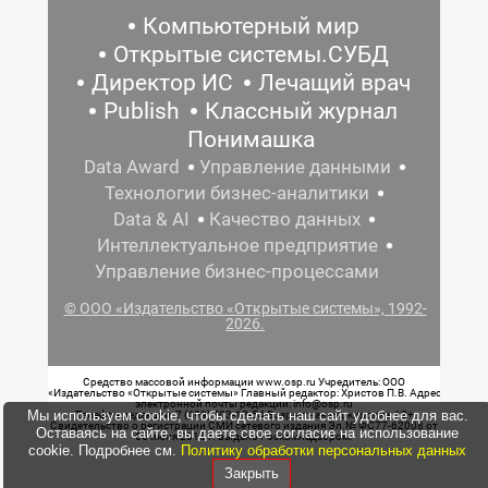
Компьютерный мир
Открытые системы.СУБД
Директор ИС
Лечащий врач
Publish
Классный журнал
Понимашка
Data Award
Управление данными
Технологии бизнес-аналитики
Data & AI
Качество данных
Интеллектуальное предприятие
Управление бизнес-процессами
© ООО «Издательство «Открытые системы», 1992-
2026.
Средство массовой информации www.osp.ru Учредитель: ООО
«Издательство «Открытые системы» Главный редактор: Христов П.В. Адрес
электронной почты редакции: info@osp.ru
Мы используем cookie, чтобы сделать наш сайт удобнее для вас.
Телефон редакции: 7 (499) 703-18-54 Возрастная маркировка: 12+
Свидетельство о регистрации СМИ сетевого издания Эл.№ ФС77-62008 от
Оставаясь на сайте, вы даете свое согласие на использование
05 июня 2015 г. выдано Роскомнадзором.
cookie. Подробнее см.
Политику обработки персональных данных
Закрыть