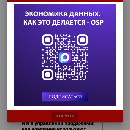
ИТ-календарь
III Международный технологический конгресс
8 сентября 2026
TEAM LEAD TODAY 2026
10 сентября 2026
Форум ProcessTech
18 сентября 2026
Управление данными 2026
24 сентября 2026
HR TECH + ИИ ТРАНСФОРМАЦИЯ 2026
8 октября 2026
ЗАКРЫТЬ
ИИ в управлении продажами:
как компании используют