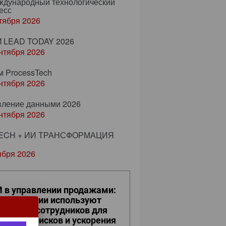
еждународный технологический
есс
тября 2026
 LEAD TODAY 2026
нтября 2026
м ProcessTech
нтября 2026
вление данными 2026
нтября 2026
ECH + ИИ ТРАНСФОРМАЦИЯ
ября 2026
 в управлении продажами:
к компании используют
фровых сотрудников для
ижения рисков и ускорения