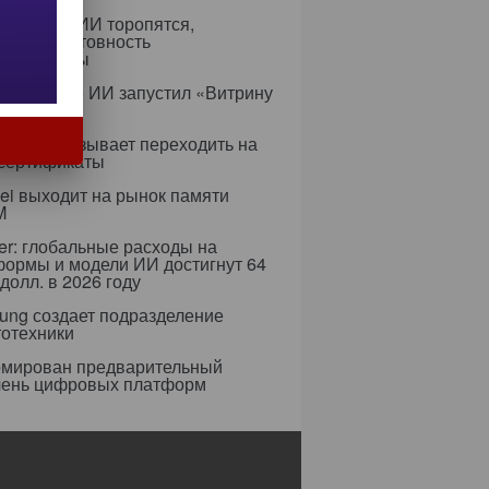
едрением ИИ торопятся,
ируя неготовность
аструктуры
с в сфере ИИ запустил «Витрину
ов»
ифры призывает переходить на
 сертификаты
i выходит на рынок памяти
M
er: глобальные расходы на
формы и модели ИИ достигнут 64
долл. в 2026 году
ung создает подразделение
тотехники
мирован предварительный
чень цифровых платформ