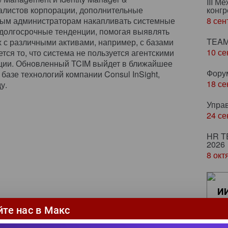
III М
алистов корпорации, дополнительные
конгр
евым администраторам накапливать системные
8 сен
 долгосрочные тенденции, помогая выявлять
TEAM
с различными активами, например, с базами
10 се
ся то, что система не пользуется агентскими
ции. Обновленный TCIM выйдет в ближайшее
Фору
базе технологий компании Consul InSight,
18 се
у.
Упра
24 се
HR T
2026
8 окт
ИИ
ка
йте нас в Макс
ци
сн