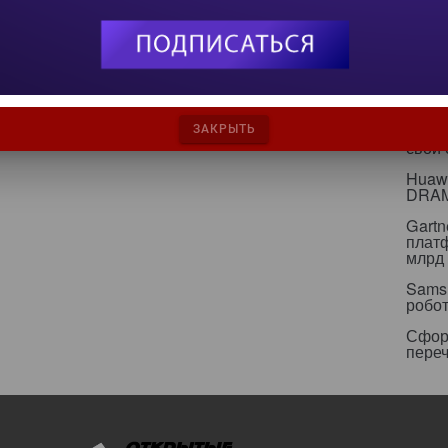
С вн
игнор
инфр
Альян
кейс
Минц
ЗАКРЫТЬ
свои
Huawe
DRA
Gartn
плат
млрд 
Sams
робо
Сфор
пере