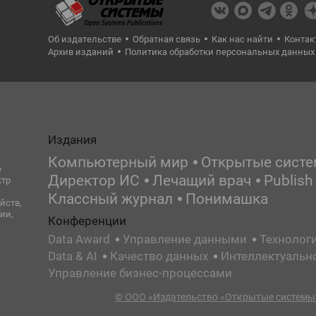
Об издательстве
Обратная связь
Как нас найти
Контак
Архив изданий
Политика обработки персональных данных
Издания
Компьютерный мир
Открытые сист
е
Директор ИС
Лечащий врач
Publish
ктр
Классный журнал
Понимашка
йств,
ии,
Конференции
Data Award
Управление данными
Технолог
Data & AI
Качество данных
Интеллектуальн
Управление бизнес-процессами
© ООО «Издательство «Открытые системы»