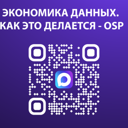
сд
ИИ 
исп
уп
Са
24 с
данны
данны
импо
Т-Бан
дооб
Казус
или с
К 203
клиен
на п
В VK
алго
инте