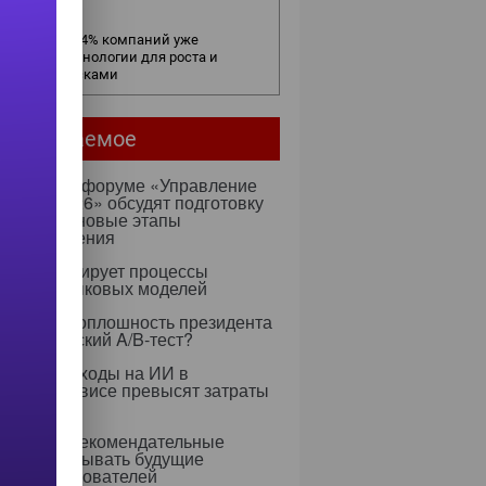
елок
в бизнесе: 54% компаний уже
ользуют технологии для роста и
равления рисками
мое читаемое
ентября на форуме «Управление
ми — 2026» обсудят подготовку
х к ИИ и новые этапы
ртозамещения
к оптимизирует процессы
учения языковых моделей
 Rapidus: оплошность президента
тратегический A/B-тест?
0 году расходы на ИИ в
тском сервисе превысят затраты
ерсонал
 научили рекомендательные
ритмы учитывать будущие
ресы пользователей