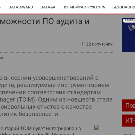
»
DATA AWARD
DATA&AI
ИТ-ИНФРАСТРУКТУРА
БЕЗОПАСНО
можности ПО аудита и
РЕКЛА
ОМПЬЮТЕРНЫЙ МИР
ИТ В ЗДРАВООХРАНЕНИИ
ПАРТНЕРСКИЕ ПР
С-РЕЛИЗЫ
АРХИВ ЖУРНАЛОВ
ПОДПИСКА
1122 прочтения
ие
о внесении усовершенствований в
удита, реализуемые инструментарием
спечения соответствия стандартам
Manager (TCIM). Одним из новшеств стала
Под
оизвольных отчетов о качестве
литик безопасности.
ИТ
ментарий TCIM будет интегрирован в
e Management и Identity Manager &