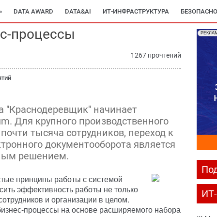
»
DATA AWARD
DATA&AI
ИТ-ИНФРАСТРУКТУРА
БЕЗОПАСНО
ес-процессы
РЕКЛА
1267 прочтений
ятий
а "Краснодеревщик" начинает
um. Для крупного производственного
 почти тысяча сотрудников, переход к
тронного документооборота является
ным решением.
Под
стые принципы работы с системой
сить эффективность работы не только
ИТ
сотрудников и организации в целом.
бизнес-процессы на основе расширяемого набора