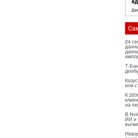
яд
Дал
Са
24 с
данны
данны
импо
Т-Бан
дооб
Казус
или с
К 203
клиен
на п
В Nvi
ИИ и
вычи
Нова