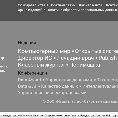
Об издательстве
Обратная связь
Как нас найти
Контак
Архив изданий
Политика обработки персональных данных
Издания
Компьютерный мир
Открытые сист
е
Директор ИС
Лечащий врач
Publish
ктр
Классный журнал
Понимашка
йств,
ии,
Конференции
Data Award
Управление данными
Технолог
Data & AI
Качество данных
Интеллектуальн
Управление бизнес-процессами
© ООО «Издательство «Открытые системы»
 Учредитель: ООО «Издательство «Открытые системы» Главный редактор: Христов П.В. Адрес