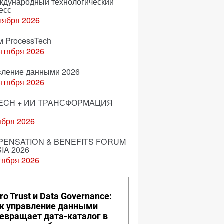
еждународный технологический
есс
тября 2026
м ProcessTech
нтября 2026
вление данными 2026
нтября 2026
ECH + ИИ ТРАНСФОРМАЦИЯ
ября 2026
ENSATION & BENEFITS FORUM
IA 2026
тября 2026
ro Trust и Data Governance:
к управление данными
евращает дата-каталог в