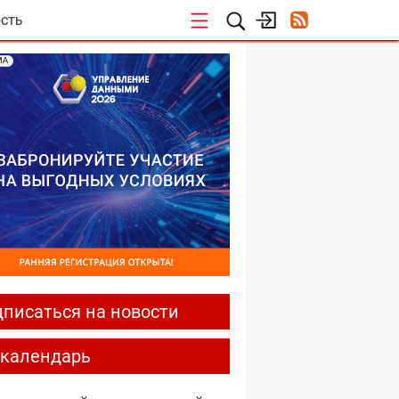
СТЬ
МА
писаться на новости
-календарь