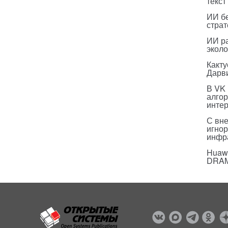
текст
ИИ бе
страт
ИИ р
эколо
Какт
Дарв
В VK
алго
инте
С вн
игнор
инфр
Huawe
DRA