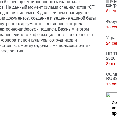
III М
ию бизнес-ориентированного механизма и
конгр
ов. На данный момент силами специалистов "СТ
8 сен
недрения системы. В дальнейшем планируется
ции документов, создание и ведение единой базы
Фору
нутренних документов, введение контроля
18 се
лектронно-цифровой подписи. Важным итогом
вание единого информационного пространства
Упра
 корпоративной культуры сотрудников и
24 се
йствия как между отдельными пользователями
предприятия.
HR T
2026
8 окт
COMP
RUSS
15 ок
Ze
ка
пр