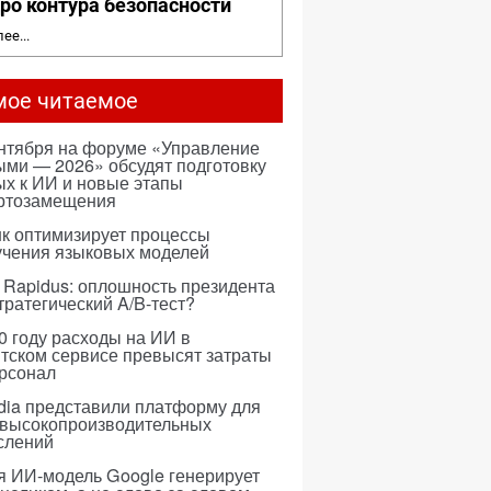
ро контура безопасности
ее...
мое читаемое
ентября на форуме «Управление
ми — 2026» обсудят подготовку
х к ИИ и новые этапы
ртозамещения
к оптимизирует процессы
учения языковых моделей
 Rapidus: оплошность президента
тратегический A/B-тест?
0 году расходы на ИИ в
тском сервисе превысят затраты
ерсонал
dia представили платформу для
 высокопроизводительных
слений
я ИИ-модель Google генерирует