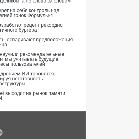
 целиком, а не слово за словом
рет на себя контроль над
егией гонок Формулы-1
азработал рецепт рекордно
гичного бургера
усы оспаривают предположения
ина
 научили рекомендательные
ритмы учитывать будущие
ресы пользователей
едрением ИИ торопятся,
ируя неготовность
аструктуры
i выходит на рынок памяти
M