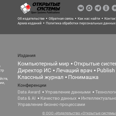
Об издательстве
Обратная связь
Как нас найти
Контак
Архив изданий
Политика обработки персональных данных
Издания
Компьютерный мир
Открытые сист
е
Директор ИС
Лечащий врач
Publish
ктр
Классный журнал
Понимашка
йств,
ии,
Конференции
Data Award
Управление данными
Технолог
Data & AI
Качество данных
Интеллектуальн
Управление бизнес-процессами
© ООО «Издательство «Открытые системы»