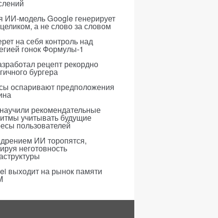
слений
я ИИ-модель Google генерирует
 целиком, а не слово за словом
рет на себя контроль над
егией гонок Формулы-1
азработал рецепт рекордно
гичного бургера
усы оспаривают предположения
ина
 научили рекомендательные
ритмы учитывать будущие
ресы пользователей
едрением ИИ торопятся,
ируя неготовность
аструктуры
i выходит на рынок памяти
M