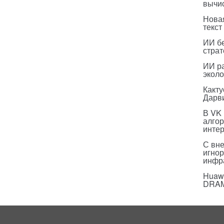
вычи
Нова
текст
ИИ бе
страт
ИИ р
эколо
Какт
Дарв
В VK
алго
инте
С вн
игнор
инфр
Huawe
DRA