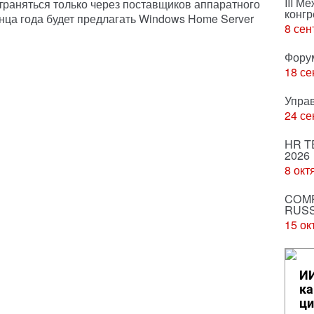
III М
раняться только через поставщиков аппаратного
конгр
онца года будет предлагать Windows Home Server
8 сен
Фору
18 се
Упра
24 се
HR T
2026
8 окт
COMP
RUSS
15 ок
ИИ
ка
ци