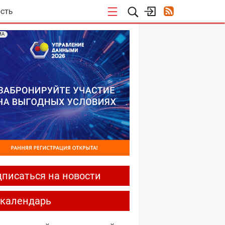
СТЬ
МА
писаться на новости
-календарь