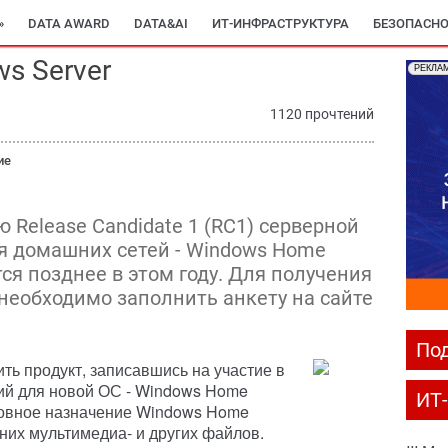
»
DATA AWARD
DATA&AI
ИТ-ИНФРАСТРУКТУРА
БЕЗОПАСНО
s Server
РЕКЛА
1120 прочтений
ие
ю Release Candidate 1 (RC1) серверной
я домашних сетей - Windows Home
ся позднее в этом году. Для получения
 необходимо заполнить анкету на сайте
Под
ть продукт, записавшись на участие в
ий для новой ОС - Windows Home
ИТ
новное назначение Windows Home
них мультимедиа- и других файлов.