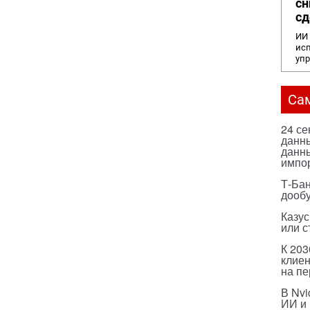
сн
сд
ИИ 
исп
уп
Са
24 с
данны
данны
импо
Т-Бан
дооб
Казус
или с
К 203
клиен
на п
В Nvi
ИИ и