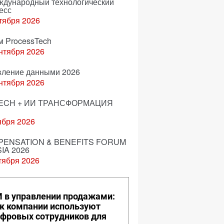
еждународный технологический
есс
тября 2026
м ProcessTech
нтября 2026
вление данными 2026
нтября 2026
ECH + ИИ ТРАНСФОРМАЦИЯ
ября 2026
ENSATION & BENEFITS FORUM
IA 2026
тября 2026
 в управлении продажами:
к компании используют
фровых сотрудников для