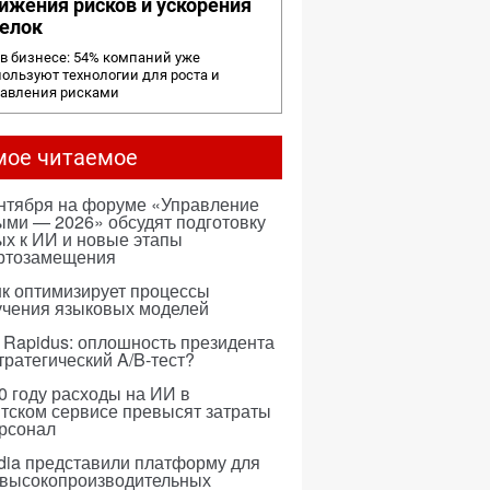
ижения рисков и ускорения
елок
в бизнесе: 54% компаний уже
ользуют технологии для роста и
равления рисками
мое читаемое
ентября на форуме «Управление
ми — 2026» обсудят подготовку
х к ИИ и новые этапы
ртозамещения
к оптимизирует процессы
учения языковых моделей
 Rapidus: оплошность президента
тратегический A/B-тест?
0 году расходы на ИИ в
тском сервисе превысят затраты
ерсонал
dia представили платформу для
 высокопроизводительных