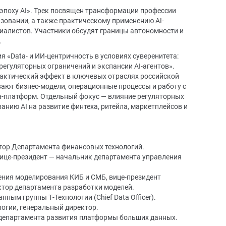
эпоху AI». Трек посвящен трансформации профессии
азовании, а также практическому применению AI-
циалистов. Участники обсудят границы автономности и
.
 «Data- и ИИ-центричность в условиях суверенитета:
регуляторных ограничений и экспансии AI-агентов».
практический эффект в ключевых отраслях российской
ают бизнес-модели, операционные процессы и работу с
ta-платформ. Отдельный фокус — влияние регуляторных
анию AI на развитие финтеха, ритейла, маркетплейсов и
ктор Департамента финансовых технологий.
вице-президент — начальник департамента управления
ления моделирования КИБ и СМБ, вице-президент
ктор департамента разработки моделей.
нным группы Т-Технологии (Chief Data Officer).
огии, генеральный директор.
р департамента развития платформы больших данных.