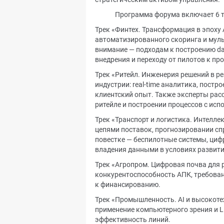
Программа форума включает 6 т
Трек «Финтех. Трансформация в эпоху 
автоматизированного скоринга и мульт
внимание — подходам к построению d
внедрения и переходу от пилотов к п
Трек «Ритейл. Инженерия решений в ре
индустрии: real-time аналитика, постр
клиентский опыт. Также эксперты рас
ритейле и построении процессов с испо
Трек «Транспорт и логистика. Интелле
цепями поставок, прогнозировании сп
повестке — беспилотные системы, циф
владения данными в условиях развити
Трек «Агропром. Цифровая почва для 
конкурентоспособность АПК, требован
к финансированию.
Трек «Промышленность. AI и высокоте
применение компьютерного зрения и 
эффективность линий.