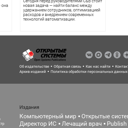
Сегодня перед руководителями C&B стоит
 она
новая задача — найти баланс между
удержанием сотрудников, оптимизацией
расходов и внедрением современных
технологий автоматизации.
Об издательстве
Обратная связь
Как нас найти
Контак
Архив изданий
Политика обработки персональных данных
Издания
Компьютерный мир
Открытые сист
е
Директор ИС
Лечащий врач
Publish
ктр