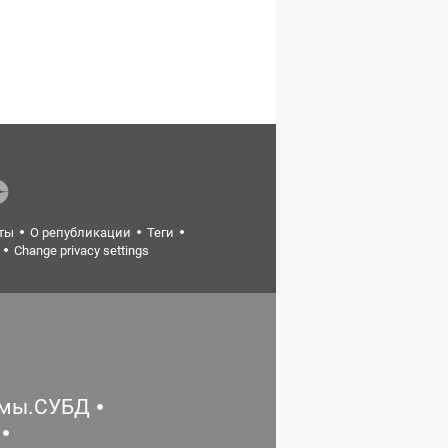
ты
О републикации
Теги
Change privacy settings
емы.СУБД