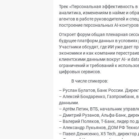
Трек «Персональная эффективность в 
аналитика, изменениям в найме и обр
агентов в работе руководителей и спе
построение персональных AI-контуров
Откроет форум общая пленарная сессия
будущее платформ данных в условиях 
Участники обсудят, где ИИ уже дает 
экономики и как компании перестраив
клиентскими данными вокруг AI- и da
ограничений и требований к использов
цифровых сервисов.
В числе спикеров:
– Руслан Булатов, Банк России. Дире
– Алексей Бондаренко, Газпромбанк, 
данными.
– Артём Летин, ВТБ, начальник управ
– Дмитрий Рузанов, Альфа-Банк, дире
– Валерий Поляков, Т-Банк, лидер по да
– Александр Лукьянов, ДОМ РФ Технол
– Павел Денисенко, X5 Tech, директо