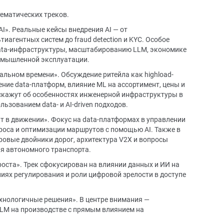
ематических треков.
AI». Реальные кейсы внедрения AI — от
иагентных систем до fraud detection и KYC. Особое
ata-инфраструктуры, масштабированию LLM, экономике
ромышленной эксплуатации.
альном времени». Обсуждение ритейла как highload-
оение data-платформ, влияние ML на ассортимент, цены и
скажут об особенностях инженерной инфраструктуры в
льзованием data- и AI-driven подходов.
кт в движении». Фокус на data-платформах в управлении
роса и оптимизации маршрутов с помощью AI. Также в
ровые двойники дорог, архитектура V2X и вопросы
я автономного транспорта.
роста». Трек сфокусирован на влиянии данных и ИИ на
иях регулирования и роли цифровой зрелости в доступе
хнологичные решения». В центре внимания —
LLM на производстве с прямым влиянием на