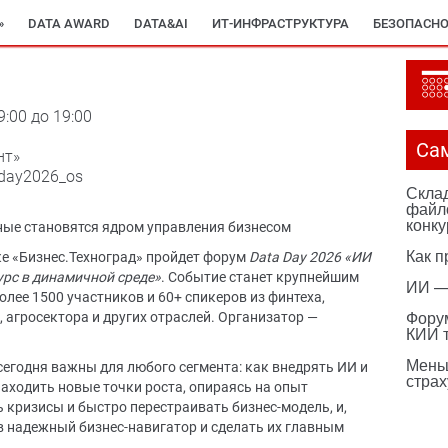
»
DATA AWARD
DATA&AI
ИТ-ИНФРАСТРУКТУРА
БЕЗОПАСНО
9:00 до 19:00
Са
нт»
taday2026_os
Склад
файл
конку
нные становятся ядром управления бизнесом
Как п
ке «Бизнес.Техноград» пройдет форум
Data Day 2026 «ИИ
урс в динамичной среде»
. Событие станет крупнейшим
ИИ —
олее 1500 участников и 60+ спикеров из финтеха,
Фору
 агросектора и других отраслей. Организатор —
КИИ 
Мень
сегодня важны для любого сегмента: как внедрять ИИ и
страх
находить новые точки роста, опираясь на опыт
 кризисы и быстро перестраивать бизнес-модель, и,
в надежный бизнес-навигатор и сделать их главным