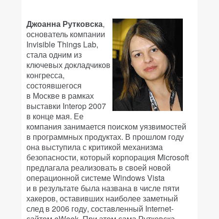
Джоанна Рутковска
,
основатель компании
Invisible Things Lab,
стала одним из
ключевых докладчиков
конгресса,
состоявшегося
в Москве в рамках
выставки Interop 2007
в конце мая. Ее
компания занимается поиском уязвимостей
в программных продуктах. В прошлом году
она выступила с критикой механизма
безопасности, который корпорация Microsoft
предлагала реализовать в своей новой
операционной системе Windows Vista
и в результате была названа в числе пяти
хакеров, оставивших наиболее заметный
след в 2006 году, составленный Internet-
сайтом eWeek. При этом сама Рутковска