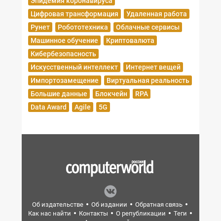
Эпидемия коронавируса
Цифровая трансформация
Удаленная работа
Рунет
Робототехника
Облачные сервисы
Машинное обучение
Криптовалюта
Кибербезопасность
Искусственный интеллект
Интернет вещей
Импортозамещение
Виртуальная реальность
Большие данные
Блокчейн
RPA
Data Award
Agile
5G
Об издательстве
Об издании
Обратная связь
Как нас найти
Контакты
О републикации
Теги