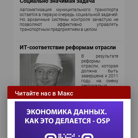
Социально значимая задача
Автоматизация муниципального транспорта
остается в первую очередь социальной задачей.
Но архаичные системы контроля зачастую не
позволяют эффективно управлять
транспортным предприятием в целом.
ИТ-соответствие реформам отрасли
В результате
реформы
отрасли, которая
должна быть
завершена к 2011
году, на смену
вертикально
Читайте нас в Макс
интегрированному холдингу РАО «ЕЭС России»
придут генерирующие, сетевые и сбытовые
компании. В итоге изменятся бизнес-модели
энергетических предприятий и перед их ИТ-
подразделениями встанут новые задачи.
Как правильно организовать
виртуальное совещание