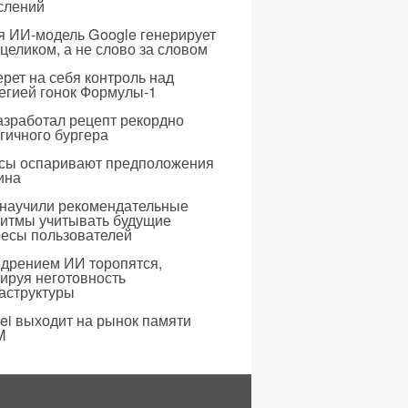
слений
я ИИ-модель Google генерирует
 целиком, а не слово за словом
рет на себя контроль над
егией гонок Формулы-1
азработал рецепт рекордно
гичного бургера
усы оспаривают предположения
ина
 научили рекомендательные
ритмы учитывать будущие
ресы пользователей
едрением ИИ торопятся,
ируя неготовность
аструктуры
i выходит на рынок памяти
M