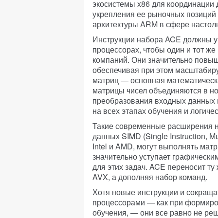
экосистемы x86 для координации 
укрепления ее рыночных позиций
архитектуры ARM в сфере настол
Инструкции набора ACE должны у
процессорах, чтобы один и тот ж
компаний. Они значительно повы
обеспечивая при этом масштабир
матриц — основная математическ
матрицы чисел объединяются в но
преобразования входных данных в
на всех этапах обучения и логиче
Такие современные расширения н
данных SIMD (Single Instruction, 
Intel и AMD, могут выполнять мат
значительно уступает графическ
для этих задач. ACE переносит ту
AVX, а дополняя набор команд.
Хотя новые инструкции и сокращ
процессорами — как при формиров
обучения, — они все равно не ре