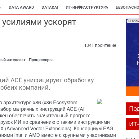
»
DATA AWARD
DATA&AI
ИТ-ИНФРАСТРУКТУРА
БЕЗОПАСНО
и усилиями ускорят
РЕКЛА
1341 прочтение
ый интеллект
Процессоры
ций ACE унифицирует обработку
 обеих компаний.
 архитектуре x86 (x86 Ecosystem
Под
набор матричных инструкций ACE (AI
лжен обеспечить значительный прогресс
грузок ИИ по сравнению с такими инструкциями
ИТ
X (Advanced Vector Extensions). Консорциум EAG
ниями Intel и AMD вместе с крупными участниками