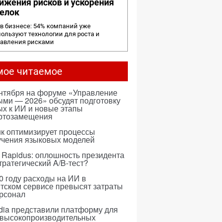
ижения рисков и ускорения
елок
в бизнесе: 54% компаний уже
ользуют технологии для роста и
равления рисками
мое читаемое
ентября на форуме «Управление
ми — 2026» обсудят подготовку
х к ИИ и новые этапы
ртозамещения
к оптимизирует процессы
учения языковых моделей
 Rapidus: оплошность президента
тратегический A/B-тест?
0 году расходы на ИИ в
тском сервисе превысят затраты
ерсонал
dia представили платформу для
 высокопроизводительных