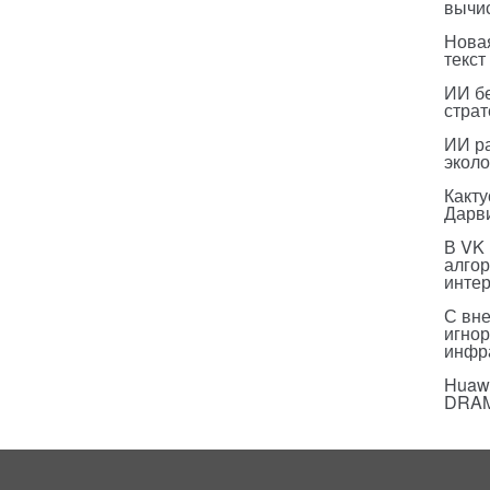
вычи
Нова
текст
ИИ бе
страт
ИИ р
эколо
Какт
Дарв
В VK
алго
инте
С вн
игнор
инфр
Huawe
DRA