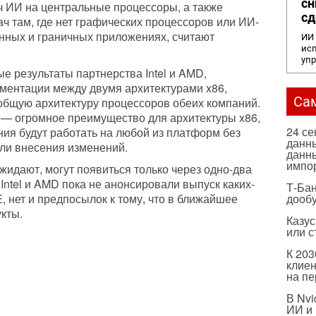
сн
ч ИИ на центральные процессоры, а также
сд
ач там, где нет графических процессоров или ИИ-
енных и граничных приложениях, считают
ИИ 
исп
уп
е результаты партнерства Intel и AMD,
ментации между двумя архитектурами x86,
Са
 общую архитектуру процессоров обеих компаний.
 — огромное преимущество для архитектуры x86,
24 с
ния будут работать на любой из платформ без
данны
ли внесения изменений.
данны
импо
жидают, могут появиться только через одно-два
Intel и AMD пока не анонсировали выпуск каких-
Т-Бан
, нет и предпосылок к тому, что в ближайшее
дооб
кты.
Казус
или с
К 203
клиен
на п
В Nvi
ИИ и