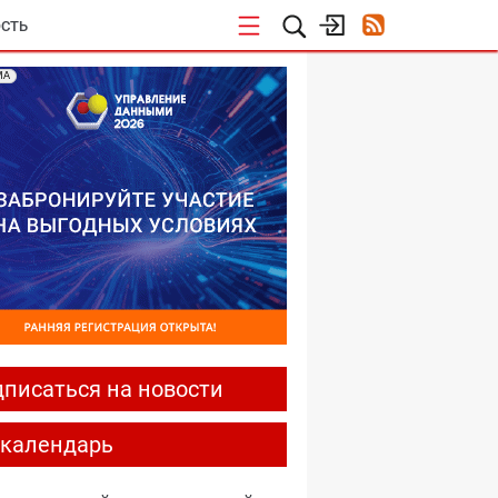
СТЬ
МА
писаться на новости
-календарь