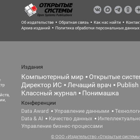
Об издательстве
Обратная связь
Как нас найти
Контак
Архив изданий
Политика обработки персональных данных
Издания
Компьютерный мир
Открытые сист
е
Директор ИС
Лечащий врач
Publish
ктр
Классный журнал
Понимашка
йств,
ии,
Конференции
Data Award
Управление данными
Технолог
Data & AI
Качество данных
Интеллектуальн
Управление бизнес-процессами
© ООО «Издательство «Открытые системы»