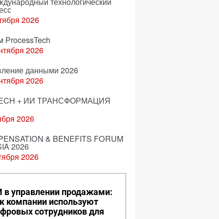
еждународный технологический
есс
тября 2026
м ProcessTech
нтября 2026
вление данными 2026
нтября 2026
ECH + ИИ ТРАНСФОРМАЦИЯ
ября 2026
ENSATION & BENEFITS FORUM
IA 2026
тября 2026
 в управлении продажами:
к компании используют
фровых сотрудников для