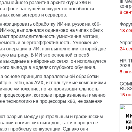
III М
дальнейшего развития архитектуры x86 и
конгр
 на фоне растущей конкурентоспособности
8 сен
ьных компьютеров и серверов.
нифицировать обработку ИИ‑нагрузок на x86-
Фору
е ИИ‑код выполнялся одинаково на чипах обеих
18 се
шают производительность умножения матриц,
уемость и энергоэффективность. Умножение
Упра
ая операция в ИИ, при выполнении которой две
24 се
вую матрицу. В ИИ это основной способ
HR T
 выходные в нейронных сетях, он используется
2026
ского вывода в моделях глубокого обучения.
8 окт
а основе принципа параллельной обработки
Multiple Data), как AVX, используемые компаниями
COMP
RUSS
ричное умножение, но их производительность
15 ок
им процессорам, которые предназначены именно
 же технологию на процессоры x86, не заменяя
ИИ
ают разрыв между центральным и графическим
ка
ании логических выводов, так и в процессе
ци
шают проблему конкуренции. Однако они