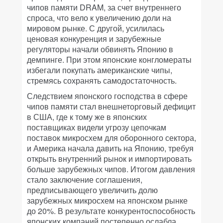
чипов памяти DRAM, за счет внутреннего
спроса, что вело к увеличению доли на
мировом рынке. С другой, усилилась
ценовая конкуренция и зарубежные
регуляторы начали обвинять Японию в
демпинге. При этом японские конгломераты
избегали покупать американские чипы,
стремясь сохранять самодостаточность.
Следствием японского господства в сфере
чипов памяти стал внешнеторговый дефицит
в США, где к тому же в японских
поставщиках видели угрозу цепочкам
поставок микросхем для оборонного сектора,
и Америка начала давить на Японию, требуя
открыть внутренний рынок и импортировать
больше зарубежных чипов. Итогом давления
стало заключение соглашения,
предписывающего увеличить долю
зарубежных микросхем на японском рынке
до 20%. В результате конкурентоспособность
японских компаний постепенно ослабла.