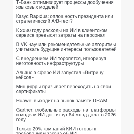
Т-Банк оптимизирует процессы дообучения
языковых моделей
Казус Rapidus: оплошность президента или
стратегический A/B-тест?
К 2030 году расходы на ИИ в клиентском
сервисе превысят затраты на персонал
В VK научили рекомендательные алгоритмы
учитывать будущие интересы пользователей
С внедрением ИИ торопятся, игнорируя
неготовность инфраструктуры
Альянс в сфере ИИ запустил «Витрину
кейсов»
Минцифры призывает переходить на свои
сертификаты
Huawei выходит на рынок памяти DRAM
Gartner: глобальные расходы на платформы
и модели ИИ достигнут 64 млрд долл. в 2026
году
Только 20% компаний КИИ готовы к
требованиям закона об ИИ