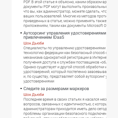
PDF. В этой статье я объясню, каким образом вредон
документы PDF могут выполнить произвольный код, 
что вы, как администратор, можете сделать, чтобы з
ваших пользователей. Многие из методов противодей
приведенных в статье, можно применять также к дру
приложениям, таким как документы Microsoft Office
Аутсорсинг управления удостоверениями с
привлечением IDaaS
Шон Дьюби
Специалисты по управлению удостоверениями осваи
технологию федерации как безопасный способ орган
механизма однократной регистрации в Интернете (SSO
получения доступа к службам поставщиков «облачных»
Однако существует и другой способ обработки интерне
удостоверений, который постепенно завоевывает по
и, по существу, представляет собой аутсорсинг управ
удостоверениями
Следите за размерами маркеров
Шон Дьюби
Последнее время в своих статьях я касался нескольк
вопросов, связанных с идентичностью, с которыми
администраторам приходится иметь дело сегодня,?— 
проблемы организации безопасного подключения ком