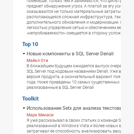
поменьше, только тем и занимаются, что фильтруют т
предмет обнаружения угроз. А платой за эту усиленн
оказываются не только материальные затраты, но и
расползающаяся сложная инфраструктура, также тр
дополнительного обновления и модернизации. И бал
легкостью управления сетью и обеспечением ее
«непробиваемости» смещается в сторону усложнения
Top 10
Новые компоненты в SQL Server Denali
Майкл Оти
В ближайшем будущем ожидается выпуск очередного 
SQL Server под кодовым названием Denali. Уже вышла
версия продукта, а окончательный вариант появится 
года. Ниже приведены 10 самых существенных новов
реализованные в SQL Server Denali
Toolkit
Использование Setx для анализа текстовых фа
Марк Минаси
Я уже рассказывал в своих статьях о команде Setx,
реализованной в Windows Vista и более новых версиях
затрагивал ее способность анализировать вводимый т