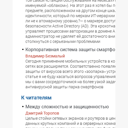
той самой «станции обслуживания на небесах» (иначе
именуемой «облаком»). На этот раз я хотел бы погово
предмете, расположенном на другом конце шкалы
идентичности, который по меркам ИТ-иерархии относи
ли не к атомарному уровню,?— о маркере доступа к си
безопасности Active Directory (AD). Эта крохотная час
управляет процессами авторизации в домене AD, и, ес
администратор не уделяет ей достаточного внимания
столкнуться с серьезными проблемами
Корпоративная система защиты смартфонов
Владимир Безмалый
Сегодня применение мобильных устройств в корпора
сетях все расширяется. Соответственно появляется п
защиты от вирусов всего этого «зоопарка» устройств.
статье я не буду касаться вопросов управления и под
мы с вами сосредоточимся на более узкой задаче — о
антивирусной защиты парка смартфонов
К читателям
Между сложностью и защищенностью
Дмитрий Торопов
Целые стойки сетевых экранов и роутеров в центрах 
данных крупных компаний и в серверных комнатах тех