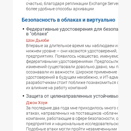
счастью, благодаря репликации Exchange Server 2007
более удобные способы архивации
Безопасность в облаках и виртуально
Федеративные удостоверения для безопасной
в "облаке"
Шон Дьюби
Впервые за длительное время мы наблюдаем изменен
нижнем уровне — они касаются удостоверений, прим
предприятиях. Появилось новшество, именуемое
федеративными удостоверениями. Предпосылки для 
изменений существовали довольно давно, мы просто 
осознавали их важности. Широкое применение федер
удостоверений в будущем неизбежно, и ИТ-администр
разработчикам стоит поближе познакомиться с ними 
их влияние на работу компаний
Защита от целенаправленных устойчивых угро
Джон Хоуи
За последние два года мне приходилось много слыша
атаках, направленных на поставщиков «облачных» усл
компании, работающие в сфере безопасности, оборо
предприятия и национальные исследовательские лаб
Подобные атаки могли пройти незамеченными в пото