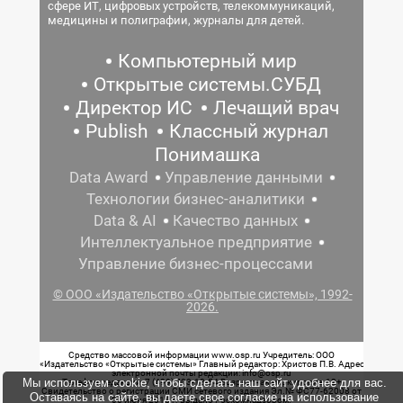
сфере ИТ, цифровых устройств, телекоммуникаций,
медицины и полиграфии, журналы для детей.
Компьютерный мир
Открытые системы.СУБД
Директор ИС
Лечащий врач
Publish
Классный журнал
Понимашка
Data Award
Управление данными
Технологии бизнес-аналитики
Data & AI
Качество данных
Интеллектуальное предприятие
Управление бизнес-процессами
© ООО «Издательство «Открытые системы», 1992-
2026.
Средство массовой информации www.osp.ru Учредитель: ООО
«Издательство «Открытые системы» Главный редактор: Христов П.В. Адрес
электронной почты редакции: info@osp.ru
Мы используем cookie, чтобы сделать наш сайт удобнее для вас.
Телефон редакции: 7 (499) 703-18-54 Возрастная маркировка: 12+
Свидетельство о регистрации СМИ сетевого издания Эл.№ ФС77-62008 от
Оставаясь на сайте, вы даете свое согласие на использование
05 июня 2015 г. выдано Роскомнадзором.