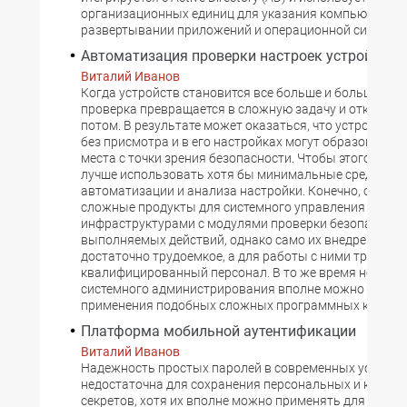
организационных единиц для указания компьютеров 
развертывании приложений и операционной системы
Автоматизация проверки настроек устройств
Виталий Иванов
Когда устройств становится все больше и больше, ру
проверка превращается в сложную задачу и откладыв
потом. В результате может оказаться, что устройство
без присмотра и в его настройках могут образоватьс
места с точки зрения безопасности. Чтобы этого не п
лучше использовать хотя бы минимальные средства
автоматизации и анализа настройки. Конечно, сущес
сложные продукты для системного управления круп
инфраструктурами с модулями проверки безопасност
выполняемых действий, однако само их внедрение — 
достаточно трудоемкое, а для работы с ними требуетс
квалифицированный персонал. В то же время некото
системного администрирования вполне можно решать
применения подобных сложных программных компле
Платформа мобильной аутентификации
Виталий Иванов
Надежность простых паролей в современных условия
недостаточна для сохранения персональных и корпо
секретов, хотя их вполне можно применять для регис