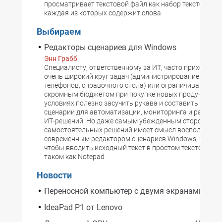
просматривает текстовой файл как набор текстовых с
каждая из которых содержит слова
Выбираем
Редакторы сценариев для Windows
Энн Грабб
Специалисту, ответственному за ИТ, часто приходитс
очень широкий круг задач (администрирование систем,
телефонов, справочного стола) или ограничиваться в
скромным бюджетом при покупке новых продуктов. В
условиях полезно засучить рукава и составить собст
сценарии для автоматизации, мониторинга и развер
ИТ-решений. Но даже самым убежденным сторонник
самостоятельных решений имеет смысл воспользова
современным редактором сценариев Windows, вместо
чтобы вводить исходный текст в простом текстовом р
таком как Notepad
Новости
Переносной компьютер с двумя экранами
IdeaPad P1 от Lenovo