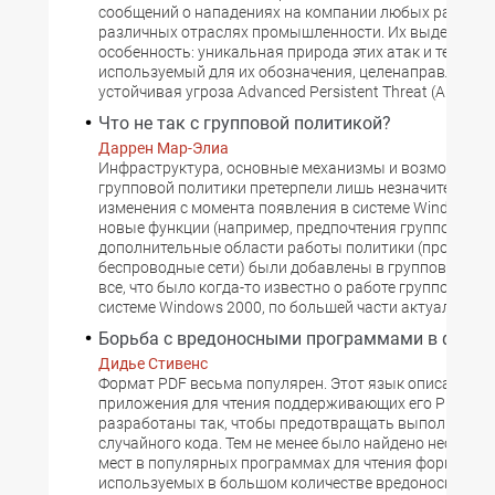
сообщений о нападениях на компании любых размеро
различных отраслях промышленности. Их выделяет 
особенность: уникальная природа этих атак и термин,
используемый для их обозначения, целенаправленна
устойчивая угроза Advanced Persistent Threat (APT)
Что не так с групповой политикой?
Даррен Мар-Элиа
Инфраструктура, основные механизмы и возможност
групповой политики претерпели лишь незначительны
изменения с момента появления в системе Windows 20
новые функции (например, предпочтения групповой по
дополнительные области работы политики (проводны
беспроводные сети) были добавлены в групповую пол
все, что было когда-то известно о работе групповой п
системе Windows 2000, по большей части актуально и 
Борьба с вредоносными программами в файла
Дидье Стивенс
Формат PDF весьма популярен. Этот язык описания с
приложения для чтения поддерживающих его PDF-фа
разработаны так, чтобы предотвращать выполнение
случайного кода. Тем не менее было найдено несколь
мест в популярных программах для чтения формата P
используемых в большом количестве вредоносных д