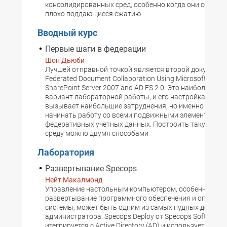
консолидированных сред, особенно когда они содерж
плохо поддающиеся сжатию
Вводный курс
Первые шаги в федерации
Шон Дьюби
Лучшей отправной точкой является второй документ с
Federated Document Collaboration Using Microsoft Office
SharePoint Server 2007 and AD FS 2.0. Это наиболее с
вариант лабораторной работы, и его настройка также
вызывает наибольшие затруднения, но именно с этог
начинать работу со всеми подвижными элементами
федеративных учетных данных. Построить такую ла
среду можно двумя способами
Лаборатория
Развертывание Specops
Нейт Макалмонд
Управление настольным компьютером, особенно
развертывание программного обеспечения и операци
системы, может быть одним из самых нудных дел для
администратора. Specops Deploy от Specops Software
итегрируется с Active Directory (AD) и использует струк