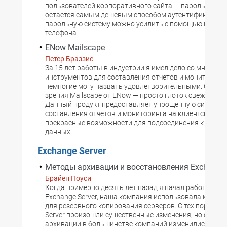
пользователей корпоративного сайта — пароль все е
остается самым дешевым способом аутентификации. 
парольную систему можно усилить с помощью мобил
телефона
ENow Mailscape
Петер Браззис
За 15 лет работы в индустрии я имел дело со множес
инструментов для составления отчетов и мониторинга
немногие могу назвать удовлетворительными. С этой 
зрения Mailscape от ENow — просто глоток свежего во
Данный продукт предоставляет упрощенную систему
составления отчетов и мониторинга на клиентской час
прекрасные возможности для подсоединения к сервер
данных
Exchange Server
Методы архивации и восстановления Exchange 
Брайен Поуси
Когда примерно десять лет назад я начал работать с M
Exchange Server, наша компания использовала магни
для резервного копирования серверов. С тех пор в Ex
Server произошли существенные изменения, но спосо
архивации в большинстве компаний изменились мало