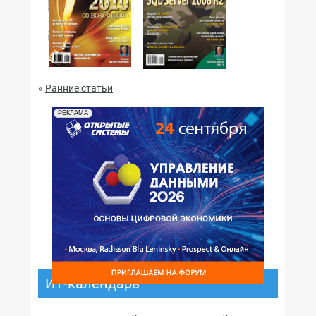
№02,2011
№01,2011
»
Ранние статьи
РЕКЛАМА
ИТ-календарь