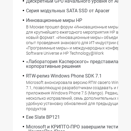
Дискретный GPU начального уровня от AMD
Серия модульных SATA SSD от Apacer
Инновационные миры HP
В Москве прошел форум «Инновационные миры HP». В
для крупнейшего ежегодного мероприятия HP в Росс
новый формат. «Инновационные миры» объединили 
опыт проведения знакового для ИТ-индустрии форум
«Программные миры» и международных конференций
Software Universe и HP Technology@Work
«Лаборатория Касперского» представила новы
корпоративные решения
RTW-релиз Windows Phone SDK 7.1
Microsoft анонсировала версию RTW своего Windows 
7.1, позволяющую разработчикам создавать и публи
приложения Windows Phone 7.5 (Mango). Редакция вк
несколько исправлений, семь дополнительных языков
удобную установку обновлений для предыдущих верс
продуктов
Eee Slate BP121
Microsoft и КРИПТО-ПРО завершили тестирова