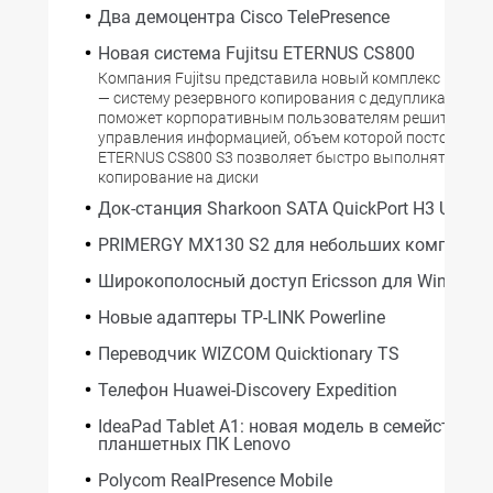
Два демоцентра Cisco TelePresence
Новая система Fujitsu ETERNUS CS800
Компания Fujitsu представила новый комплекс ETER
— систему резервного копирования с дедупликацией, 
поможет корпоративным пользователям решить про
управления информацией, объем которой постоянно р
ETERNUS CS800 S3 позволяет быстро выполнять резе
копирование на диски
Док-станция Sharkoon SATA QuickPort H3 USB 3.
PRIMERGY MX130 S2 для небольших компаний
Широкополосный доступ Ericsson для Windows
Новые адаптеры TP-LINK Powerline
Переводчик WIZCOM Quicktionary TS
Телефон Huawei-Discovery Expedition
IdeaPad Tablet A1: новая модель в семействе
планшетных ПК Lenovo
Polycom RealPresence Mobile