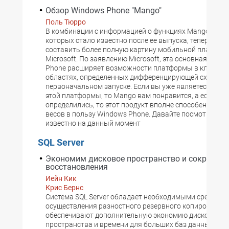
Обзор Windows Phone "Mango"
Поль Тюрро
В комбинации с информацией о функциях Mango для б
которых стало известно после ее выпуска, теперь мо
составить более полную картину мобильной платфо
Microsoft. По заявлению Microsoft, эта основная верс
Phone расширяет возможности платформы в ключев
областях, определенных дифференцирующей схемой 
первоначальном запуске. Если вы уже являетесь при
этой платформы, то Mango вам понравится, а если еще
определились, то этот продукт вполне способен склон
весов в пользу Windows Phone. Давайте посмотрим, ч
известно на данный момент
SQL Server
Экономим дисковое пространство и сокращае
восстановления
Иейн Кик
Крис Бернс
Система SQL Server обладает необходимыми средства
осуществления разностного резервного копирования,
обеспечивают дополнительную экономию дискового
пространства и времени для больших баз данных и