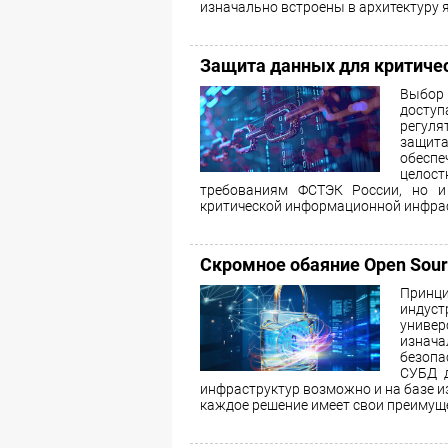
изначально встроены в архитектуру 
Защита данных для критиче
Выбор
доступ
регуля
защит
обеспе
целост
требованиям ФСТЭК России, но и
критической информационной инфра
Скромное обаяние Open Sour
Принц
индуст
универ
изнача
безопа
СУБД д
инфраструктур возможно и на базе и
каждое решение имеет свои преимуще