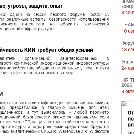
III М
конгр
о, угрозы, защита, опыт
8 сен
ники одной из сессий первого Форума ГосСОПКА
ли различные аспекты безопасности использования
TEAM
ственного интеллекта на объектах критической
ационной инфраструктуры.
10 се
Фору
18 се
йчивость КИИ требует общих усилий
тавители организаций, заинтересованных в
Упра
ивости критической информационной инфраструктуры
24 се
шении кибератак, обсудили актуальные угрозы и пути
ния эффективности совместных мер.
HR T
2026
8 окт
ИИ
лько данные стали «нефтью» для цифровой экономики,
азу превратились в главную мишень для атак
От
ышленников, и тут выяснилось – любой периметр
ационной безопасности окажется «дырявым», если
по
о системное ПО, защита которого обеспечивается не на
вл
 архитектуры, а надстроенными средствами. Средства
нных аналитических СУБД RT.Warehouse и RT.WideStore
Биз