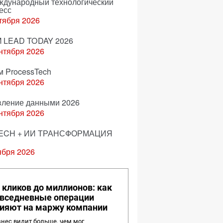
еждународный технологический
есс
тября 2026
 LEAD TODAY 2026
нтября 2026
м ProcessTech
нтября 2026
вление данными 2026
нтября 2026
ECH + ИИ ТРАНСФОРМАЦИЯ
ября 2026
 кликов до миллионов: как
вседневные операции
ияют на маржу компании
нес видит больше, чем мог