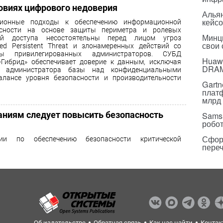
овиях цифрового недоверия
Альян
кейс
ционные подходы к обеспечению информационной
асности на основе защиты периметра и ролевых
Минц
ей доступа несостоятельны перед лицом угроз
свои
ed Persistent Threat и злонамеренных действий со
ны привилегированных администраторов. СУБД
Huawe
-Гибрид» обеспечивает доверие к данным, исключая
DRA
и администратора базы над конфиденциальными
лансе уровня безопасности и производительности
Gartn
плат
млрд 
ниям следует повысить безопасность
Sams
робо
Сфор
ии по обеспечению безопасности критической
пере
Об издательстве
Обратная связь
Как нас найти
Контак