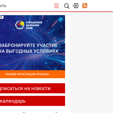
СТЬ
МА
писаться на новости
-календарь