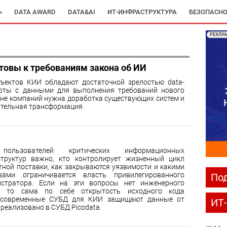
»
DATA AWARD
DATA&AI
ИТ-ИНФРАСТРУКТУРА
БЕЗОПАСНО
РЕКЛА
товы к требованиям закона об ИИ
бъектов КИИ обладают достаточной зрелостью data-
боты с данными для выполнения требований нового
ине компаний нужна доработка существующих систем и
чительная трансформация.
ользователей критических информационных
труктур важно, кто контролирует жизненный цикл
тной поставки, как закрываются уязвимости и какими
твами ограничивается власть привилегированного
Под
истратора. Если на эти вопросы нет инженерного
а, то сама по себе открытость исходного кода
ак современные СУБД для КИИ защищают данные от
ИТ
о реализовано в СУБД Picodata.