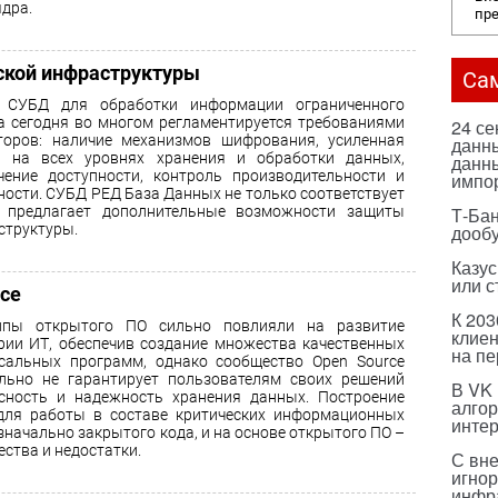
ядра.
пр
ской инфраструктуры
Са
 СУБД для обработки информации ограниченного
а сегодня во многом регламентируется требованиями
24 с
торов: наличие механизмов шифрования, усиленная
данны
а на всех уровнях хранения и обработки данных,
данны
чение доступности, контроль производительности и
импо
ности. СУБД РЕД База Данных не только соответствует
 предлагает дополнительные возможности защиты
Т-Бан
структуры.
дооб
Казус
или с
ce
К 203
ипы открытого ПО сильно повлияли на развитие
клиен
рии ИТ, обеспечив создание множества качественных
на п
сальных программ, однако сообщество Open Source
льно не гарантирует пользователям своих решений
В VK
сность и надежность хранения данных. Построение
алго
ля работы в составе критических информационных
инте
значально закрытого кода, и на основе открытого ПО –
ства и недостатки.
С вн
игнор
инфр