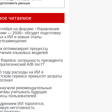
едположить раньше
мое читаемое
ентября на форуме «Управление
ми — 2026» обсудят подготовку
х к ИИ и новые этапы
ртозамещения
к оптимизирует процессы
учения языковых моделей
 Rapidus: оплошность президента
тратегический A/B-тест?
0 году расходы на ИИ в
тском сервисе превысят затраты
ерсонал
 научили рекомендательные
ритмы учитывать будущие
ресы пользователей
едрением ИИ торопятся,
ируя неготовность
аструктуры