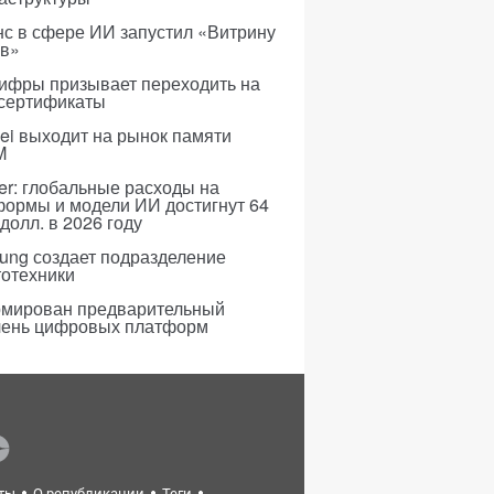
с в сфере ИИ запустил «Витрину
ов»
ифры призывает переходить на
 сертификаты
i выходит на рынок памяти
M
er: глобальные расходы на
формы и модели ИИ достигнут 64
долл. в 2026 году
ung создает подразделение
тотехники
мирован предварительный
чень цифровых платформ
ты
О републикации
Теги