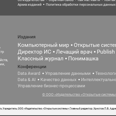
Архив изданий
Политика обработки персональных данных
Издания
Компьютерный мир
Открытые сист
е
Директор ИС
Лечащий врач
Publish
ктр
Классный журнал
Понимашка
йств,
ии,
Конференции
Data Award
Управление данными
Технолог
Data & AI
Качество данных
Интеллектуальн
Управление бизнес-процессами
© ООО «Издательство «Открытые системы»
 Учредитель: ООО «Издательство «Открытые системы» Главный редактор: Христов П.В. Адрес
стная маркировка: 12+ Свидетельство о регистрации СМИ сетевого издания Эл.№ ФС77-62008