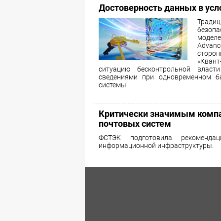
Достоверность данных в усл
Тради
безоп
модел
Advanc
сторо
«Квант
ситуацию бесконтрольной власт
сведениями при одновременном ба
системы.
Критически значимым компа
почтовых систем
ФСТЭК подготовила рекомендац
информационной инфраструктуры.