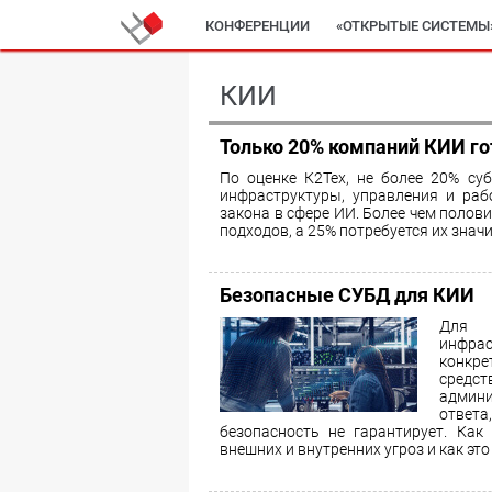
КОНФЕРЕНЦИИ
«ОТКРЫТЫЕ СИСТЕМЫ
КИИ
Только 20% компаний КИИ го
По оценке К2Тех, не более 20% су
инфраструктуры, управления и ра
закона в сфере ИИ. Более чем полов
подходов, а 25% потребуется их зна
Безопасные СУБД для КИИ
Для п
инфрас
конкре
средс
админ
ответ
безопасность не гарантирует. К
внешних и внутренних угроз и как эт