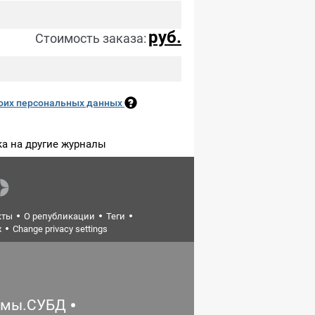
руб.
Стоимость заказа:
оих персональных данных
а на другие журналы
кты
О републикации
Теги
х
Change privacy settings
емы.СУБД