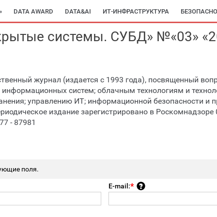
»
DATA AWARD
DATA&AI
ИТ-ИНФРАСТРУКТУРА
БЕЗОПАСНО
крытые системы. СУБД» №«03» «20
твенный журнал (издается с 1993 года), посвященный воп
 информационных систем; облачным технологиям и техно
анения; управлению ИТ; информационной безопасности и 
риодическое издание зарегистрировано в Роскомнадзоре 
7 - 87981
ующие поля.
E-mail: