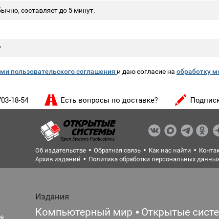
ычно, составляет до 5 минут.
у
ми пользовательского соглашения
и даю согласие на
обработку м
703-18-54
Есть вопросы по доставке?
Подписк
Об издательстве
Обратная связь
Как нас найти
Конта
Архив изданий
Политика обработки персональных данны
Издания
Компьютерный мир
Открытые сист
ое