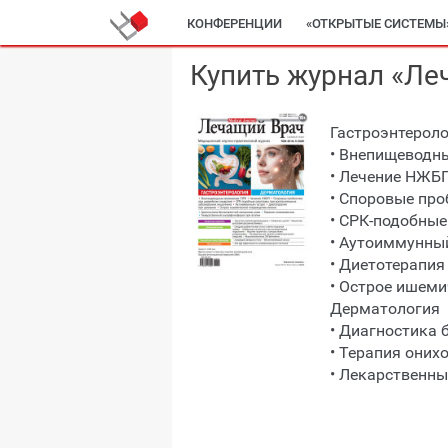
КОНФЕРЕНЦИИ
«ОТКРЫТЫЕ СИСТЕМЫ
Купить журнал «Ле
Гастроэнтерол
• Внепищеводн
• Лечение НЖБ
• Споровые пр
• СРК-подобны
• Аутоиммунны
• Диетотерапия
• Острое ишеми
Дерматология
• Диагностика
• Терапия оних
• Лекарственн