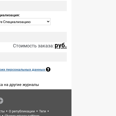
циализация:
руб.
Стоимость заказа:
оих персональных данных
а на другие журналы
кты
О републикации
Теги
х
Change privacy settings