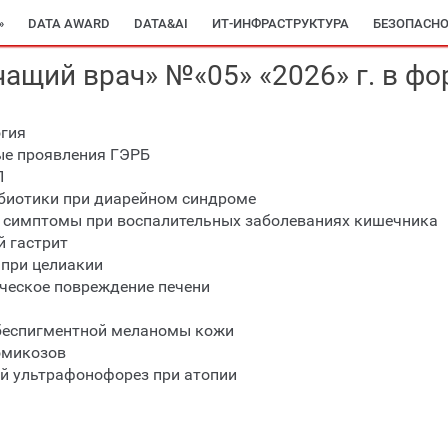
»
DATA AWARD
DATA&AI
ИТ-ИНФРАСТРУКТУРА
БЕЗОПАСНО
чащий врач» №«05» «2026» г. в ф
огия
ые проявления ГЭРБ
П
обиотики при диарейном синдроме
е симптомы при воспалительных заболеваниях кишечника
й гастрит
 при целиакии
ческое повреждение печени
 беспигментной меланомы кожи
омикозов
ый ультрафонофорез при атопии