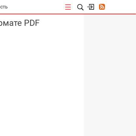
СТЬ
ормате PDF