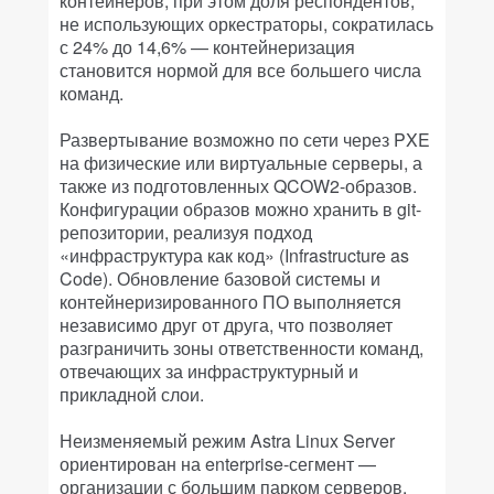
контейнеров, при этом доля респондентов,
не использующих оркестраторы, сократилась
с 24% до 14,6% — контейнеризация
становится нормой для все большего числа
команд.
Развертывание возможно по сети через PXE
на физические или виртуальные серверы, а
также из подготовленных QCOW2-образов.
Конфигурации образов можно хранить в git-
репозитории, реализуя подход
«инфраструктура как код» (Infrastructure as
Code). Обновление базовой системы и
контейнеризированного ПО выполняется
независимо друг от друга, что позволяет
разграничить зоны ответственности команд,
отвечающих за инфраструктурный и
прикладной слои.
Неизменяемый режим Astra Linux Server
ориентирован на enterprise-сегмент —
организации с большим парком серверов,