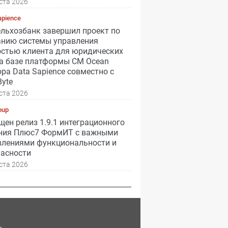
ста 2026
apience
ельхозбанк завершил проект по
анию системы управления
остью клиента для юридических
на базе платформы CM Ocean
ра Data Sapience совместно с
yte
ста 2026
oup
ен релиз 1.9.1 интеграционного
ния Плюс7 ФормИТ с важными
влениями функциональности и
пасности
ста 2026