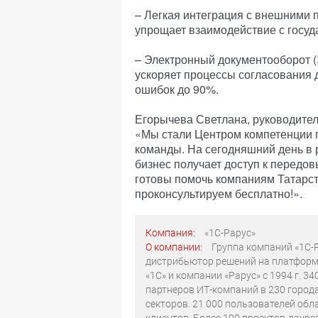
– Легкая интеграция с внешними
упрощает взаимодействие с госуд
– Электронный документооборот 
ускоряет процессы согласования 
ошибок до 90%.
Егорычева Светлана, руководител
«Мы стали Центром компетенции 
команды. На сегодняшний день в 
бизнес получает доступ к передо
готовы помочь компаниям Татарс
проконсультируем бесплатно!».
Компания:
«1С-Рарус»
О компании:
Группа компаний «1С-Р
дистрибьютор решений на платформ
«1С» и компании «Рарус» с 1994 г. 3
партнеров ИТ-компаний в 230 город
секторов. 21 000 пользователей об