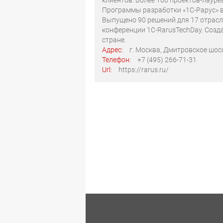
клиентов. Более 100 проектов-лауреат
Программы разработки «1С-Рарус» в
Выпущено 90 решений для 17 отрасл
конференции 1С-RarusTechDay. Созда
стране.
Адрес:
г. Москва, Дмитровское шосс
Телефон:
+7 (495) 266-71-31
Url:
https://rarus.ru/