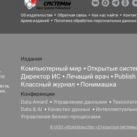
Об издательстве
Обратная связь
Как нас найти
Контак
Архив изданий
Политика обработки персональных данных
Издания
Компьютерный мир
Открытые сист
е
Директор ИС
Лечащий врач
Publish
ктр
Классный журнал
Понимашка
йств,
ии,
Конференции
Data Award
Управление данными
Технолог
Data & AI
Качество данных
Интеллектуальн
Управление бизнес-процессами
© ООО «Издательство «Открытые системы»