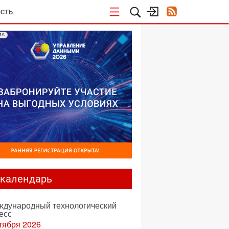
СТЬ
МА
-календарь
еждународный технологический
есс
тября 2026