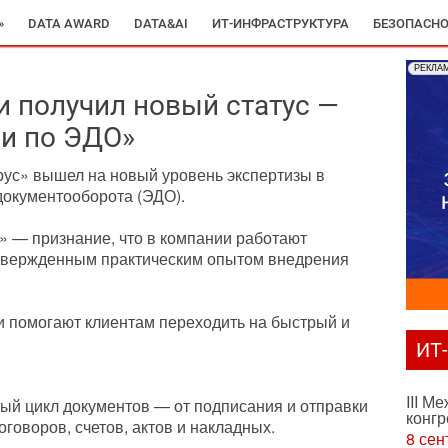
»
DATA AWARD
DATA&AI
ИТ-ИНФРАСТРУКТУРА
БЕЗОПАСНО
РЕКЛА
и получил новый статус —
и по ЭДО»
рус» вышел на новый уровень экспертизы в
документооборота (ЭДО).
 — признание, что в компании работают
твержденным практическим опытом внедрения
и помогают клиентам переходить на быстрый и
ИТ
III М
ый цикл документов — от подписания и отправки
конгр
говоров, счетов, актов и накладных.
8 сен