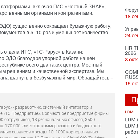
 платформами, включая ГИС «Честный ЗНАК»,
Фору
арственными органами и контрагентами.
18 се
(ЭДО) существенно сокращает бумажную работу,
Упра
документов в 5–10 раз и уменьшает количество
24 се
HR T
ь отдела ИТС, «1С-Рарус» в Казани:
2026
по ЭДО благодаря упорной работе нашей
8 окт
республике всего два таких центра. Местный
вым решениям и качественной экспертизе. Мы
COMP
RUSS
тана шагнуть в безбумажный мир. Обращайтесь –
15 ок
П
арус» - разработчик, системный интегратор и
LDM
е «1С:Предприятие». Совместное предприятие фирмы
LDM 
400 сотрудников, 18 региональных офисов, 3500
LDM.B
ах. 170 000 клиентов коммерческого и бюджетного
рабо
лачных сервисов Аренды 1С. 1000 корпоративных