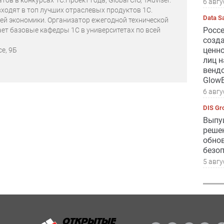
ов в конкурсах 1С:Проект года, Global CIO, TAdviser.
6 авгу
ходят в топ лучших отраслевых продуктов 1С.
Data S
ей экономики. Организатор ежегодной технической
Росс
ет базовые кафедры 1С в университетах по всей
созд
ценн
е, 9Б
лиц 
вендо
GlowB
6 авгу
DIS Gr
Выпущ
реше
обно
безо
5 авгу